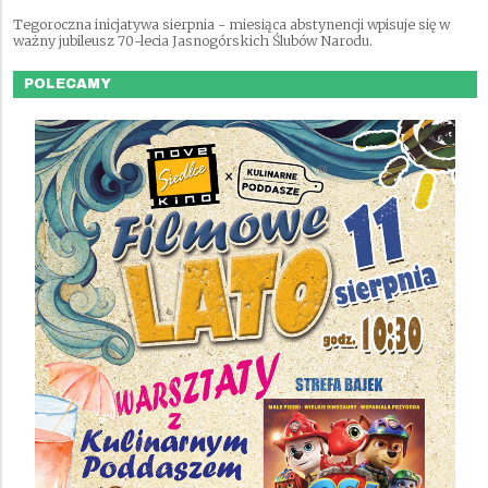
Tegoroczna inicjatywa sierpnia - miesiąca abstynencji wpisuje się w
ważny jubileusz 70-lecia Jasnogórskich Ślubów Narodu.
POLECAMY