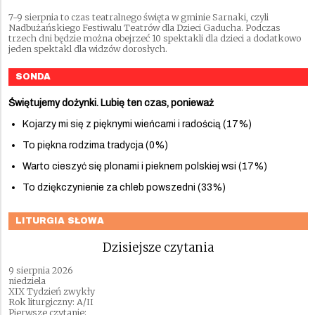
7-9 sierpnia to czas teatralnego święta w gminie Sarnaki, czyli
Nadbużańskiego Festiwalu Teatrów dla Dzieci Gaducha. Podczas
trzech dni będzie można obejrzeć 10 spektakli dla dzieci a dodatkowo
jeden spektakl dla widzów dorosłych.
SONDA
Świętujemy dożynki. Lubię ten czas, ponieważ
Kojarzy mi się z pięknymi wieńcami i radością (17%)
To piękna rodzima tradycja (0%)
Warto cieszyć się plonami i pieknem polskiej wsi (17%)
To dziękczynienie za chleb powszedni (33%)
LITURGIA SŁOWA
Dzisiejsze czytania
9 sierpnia 2026
niedziela
XIX Tydzień zwykły
Rok liturgiczny: A/II
Pierwsze czytanie: