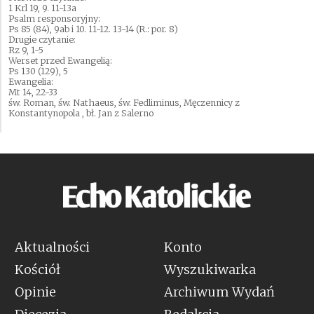
1 Krl 19, 9. 11-13a
Psalm responsoryjny:
Ps 85 (84), 9ab i 10. 11-12. 13-14 (R.: por. 8)
Drugie czytanie:
Rz 9, 1-5
Werset przed Ewangelią:
Ps 130 (129), 5
Ewangelia:
Mt 14, 22-33
św. Roman, św. Nathaeus, św. Fedliminus, Męczennicy z
Konstantynopola , bł. Jan z Salerno
Aktualności
Konto
Kościół
Wyszukiwarka
Opinie
Archiwum Wydań