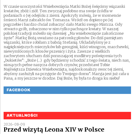
W czasie uroczystości Wniebowzięcia Matki Bożej święcimy wiązanki
kwiatów, zbóż i ziół. Ten zwyczaj podobno ma swoje źródła w
podaniach o Jej odejściu z ziemi. Apokryfy mówią, że w momencie
śmierci Maryi zabrakło św. Tomasza. Wrócił on dopiero po Jej
pogrzebie i bardzo chciał zobaczyć ciało Matki swego Mistrza. Gdy
otwarto grób, zobaczono w nim tylko pachnące kwiaty. W naszej
polskiej tradycji mówiło się dawniej: „Na wniebowzięcie zakończone
żęcie”. Matkę Bożą uważano za patronkę plonów. Do dziś pamiętam
wiązanki, które robiłam z babcią Stefanią. Układałyśmy je z
najpiękniejszych mieczyków lub georginii, kiści winogron, marchewki,
niewymłóconych kłosów pszenicy i żyta. Zawsze z wielkich
zachwytem słucham dziś poruszającej modlitwy poświęcenia tych
„bukietów”: „Boże (…) gdy będziemy schodzić z tego świata, niech nas,
niosących pełne naręcza dobrych czynów, przedstawi Tobie
Najświętsza Dziewica Wniebowzięta, najdoskonalszy owoc tej ziemi,
abyśmy zasłużyli na przyjęcie do Twojego domu”. Maryja jest już cała u
Pana, a my jeszcze w drodze. Daj Boże, by była to droga ku niebu!
FACEBOOK
AKTUALNOŚCI
2026-08-09
Przed wizytą Leona XIV w Polsce