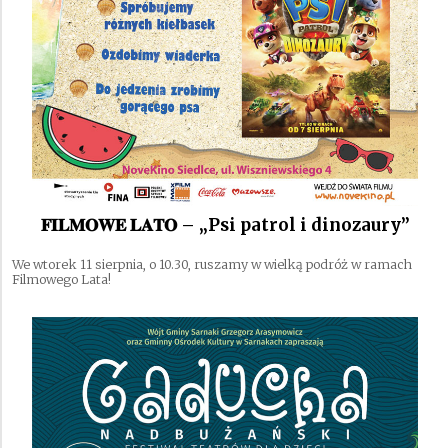
𝐅𝐈𝐋𝐌𝐎𝐖𝐄 𝐋𝐀𝐓𝐎 – „Psi patrol i dinozaury”
We wtorek 11 sierpnia, o 10.30, ruszamy w wielką podróż w ramach
Filmowego Lata!