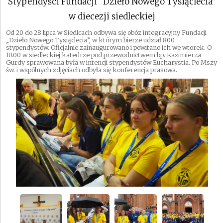
Stypendyści Fundacji “Dzieło Nowego Tysiąclecia”
w diecezji siedleckiej
Od 20 do 28 lipca w Siedlcach odbywa się obóz integracyjny Fundacji
„Dzieło Nowego Tysiąclecia”, w którym bierze udział 800
stypendystów. Oficjalnie zainaugurowano i powitano ich we wtorek. O
10.00 w siedleckiej katedrze pod przewodnictwem bp. Kazimierza
Gurdy sprawowana była w intencji stypendystów Eucharystia. Po Mszy
św. i wspólnych zdjęciach odbyła się konferencja prasowa.