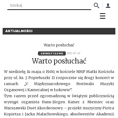
AKTUALNOŚCI
Warto posłuchać
2017-05-10
19/2017 (1140)
Warto posłuchać
W niedzielę, 14 maja, o 19.00, w kościele NMP Matki Kościoła
przy ul. ks. J. Popiełuszki 11 rozpocznie się drugi koncert w
ramach „V Międzynarodowego Festiwalu Muzyki
Organowej i Kameralnej w Łukowie”.
Tym razem przed zgromadzoną w świątyni publicznością
wystąpi organista Hans-Jürgen Kaiser z Niemiec oraz
Warszawski Duet Akordeonowy – projekt muzyczny Piotra
Kopietza i Jacka Małachowskiego, absolwentów Akademii