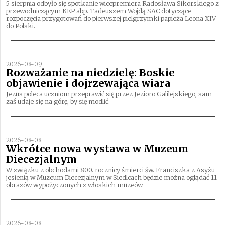
5 sierpnia odbyło się spotkanie wicepremiera Radosława Sikorskiego z
przewodniczącym KEP abp. Tadeuszem Wojdą SAC dotyczące
rozpoczęcia przygotowań do pierwszej pielgrzymki papieża Leona XIV
do Polski.
2026-08-09
Rozważanie na niedzielę: Boskie
objawienie i dojrzewająca wiara
Jezus poleca uczniom przeprawić się przez Jezioro Galilejskiego, sam
zaś udaje się na górę, by się modlić.
2026-08-08
Wkrótce nowa wystawa w Muzeum
Diecezjalnym
W związku z obchodami 800. rocznicy śmierci św. Franciszka z Asyżu
jesienią w Muzeum Diecezjalnym w Siedlcach będzie można oglądać 11
obrazów wypożyczonych z włoskich muzeów.
2026-08-08