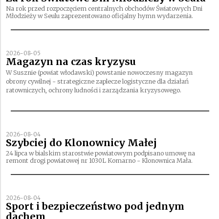
Na rok przed rozpoczęciem centralnych obchodów Światowych Dni
Młodzieży w Seulu zaprezentowano oficjalny hymn wydarzenia.
2026-08-05
Magazyn na czas kryzysu
W Susznie (powiat włodawski) powstanie nowoczesny magazyn
obrony cywilnej - strategiczne zaplecze logistyczne dla działań
ratowniczych, ochrony ludności i zarządzania kryzysowego.
2026-08-04
Szybciej do Klonownicy Małej
24 lipca w bialskim starostwie powiatowym podpisano umowę na
remont drogi powiatowej nr 1030L Komarno - Klonownica Mała.
2026-08-04
Sport i bezpieczeństwo pod jednym
dachem