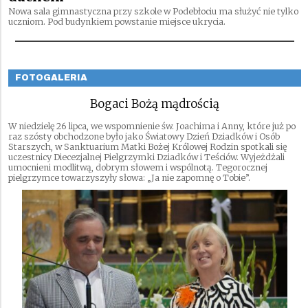
Nowa sala gimnastyczna przy szkole w Podebłociu ma służyć nie tylko
uczniom. Pod budynkiem powstanie miejsce ukrycia.
FOTOGALERIA
Bogaci Bożą mądrością
W niedzielę 26 lipca, we wspomnienie św. Joachima i Anny, które już po
raz szósty obchodzone było jako Światowy Dzień Dziadków i Osób
Starszych, w Sanktuarium Matki Bożej Królowej Rodzin spotkali się
uczestnicy Diecezjalnej Pielgrzymki Dziadków i Teściów. Wyjeżdżali
umocnieni modlitwą, dobrym słowem i wspólnotą. Tegorocznej
pielgrzymce towarzyszyły słowa: „Ja nie zapomnę o Tobie”.