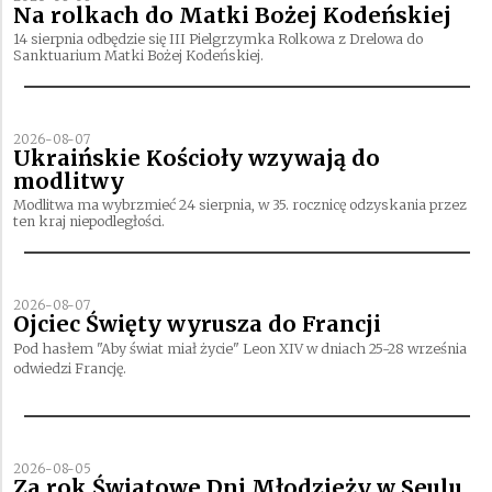
Na rolkach do Matki Bożej Kodeńskiej
14 sierpnia odbędzie się III Pielgrzymka Rolkowa z Drelowa do
Sanktuarium Matki Bożej Kodeńskiej.
2026-08-07
Ukraińskie Kościoły wzywają do
modlitwy
Modlitwa ma wybrzmieć 24 sierpnia, w 35. rocznicę odzyskania przez
ten kraj niepodległości.
2026-08-07
Ojciec Święty wyrusza do Francji
Pod hasłem "Aby świat miał życie" Leon XIV w dniach 25-28 września
odwiedzi Francję.
2026-08-05
Za rok Światowe Dni Młodzieży w Seulu