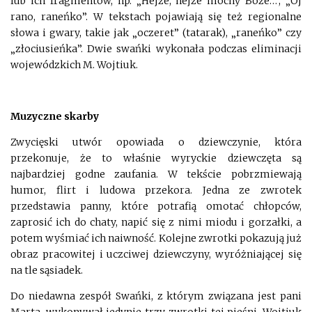
lub ich fragmentów, np. „Hejże, hejże mocny Boże…”, „Oj
rano, raneńko”. W tekstach pojawiają się też regionalne
słowa i gwary, takie jak „oczeret” (tatarak), „raneńko” czy
„złociusieńka”. Dwie swańki wykonała podczas eliminacji
wojewódzkich M. Wojtiuk.
Muzyczne skarby
Zwycięski utwór opowiada o dziewczynie, która
przekonuje, że to właśnie wyryckie dziewczęta są
najbardziej godne zaufania. W tekście pobrzmiewają
humor, flirt i ludowa przekora. Jedna ze zwrotek
przedstawia panny, które potrafią omotać chłopców,
zaprosić ich do chaty, napić się z nimi miodu i gorzałki, a
potem wyśmiać ich naiwność. Kolejne zwrotki pokazują już
obraz pracowitej i uczciwej dziewczyny, wyróżniającej się
na tle sąsiadek.
Do niedawna zespół Swańki, z którym związana jest pani
Marta, wykonywał jedynie trzy zwrotki tej pieśni. Wojtiuk