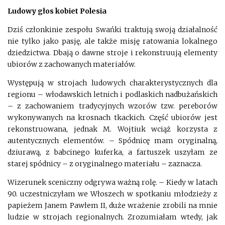
Ludowy głos kobiet Polesia
Dziś członkinie zespołu Swańki traktują swoją działalność
nie tylko jako pasję, ale także misję ratowania lokalnego
dziedzictwa. Dbają o dawne stroje i rekonstruują elementy
ubiorów z zachowanych materiałów.
Występują w strojach ludowych charakterystycznych dla
regionu – włodawskich letnich i podlaskich nadbużańskich
– z zachowaniem tradycyjnych wzorów tzw. pereborów
wykonywanych na krosnach tkackich. Część ubiorów jest
rekonstruowana, jednak M. Wojtiuk wciąż korzysta z
autentycznych elementów. – Spódnicę mam oryginalną,
dziurawą, z babcinego kuferka, a fartuszek uszyłam ze
starej spódnicy – z oryginalnego materiału – zaznacza.
Wizerunek sceniczny odgrywa ważną rolę. – Kiedy w latach
90. uczestniczyłam we Włoszech w spotkaniu młodzieży z
papieżem Janem Pawłem II, duże wrażenie zrobili na mnie
ludzie w strojach regionalnych. Zrozumiałam wtedy, jak