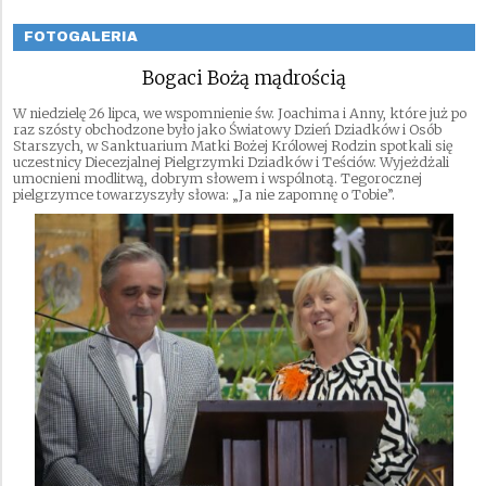
FOTOGALERIA
Bogaci Bożą mądrością
W niedzielę 26 lipca, we wspomnienie św. Joachima i Anny, które już po
raz szósty obchodzone było jako Światowy Dzień Dziadków i Osób
Starszych, w Sanktuarium Matki Bożej Królowej Rodzin spotkali się
uczestnicy Diecezjalnej Pielgrzymki Dziadków i Teściów. Wyjeżdżali
umocnieni modlitwą, dobrym słowem i wspólnotą. Tegorocznej
pielgrzymce towarzyszyły słowa: „Ja nie zapomnę o Tobie”.