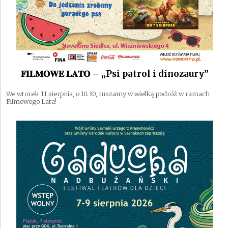
𝐅𝐈𝐋𝐌𝐎𝐖𝐄 𝐋𝐀𝐓𝐎 – „Psi patrol i dinozaury”
We wtorek 11 sierpnia, o 10.30, ruszamy w wielką podróż w ramach
Filmowego Lata!