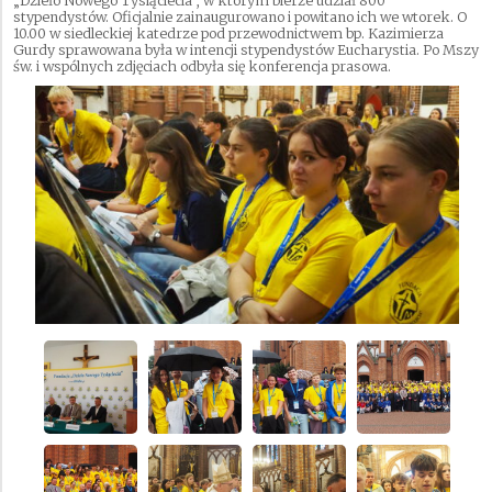
„Dzieło Nowego Tysiąclecia”, w którym bierze udział 800
stypendystów. Oficjalnie zainaugurowano i powitano ich we wtorek. O
10.00 w siedleckiej katedrze pod przewodnictwem bp. Kazimierza
Gurdy sprawowana była w intencji stypendystów Eucharystia. Po Mszy
św. i wspólnych zdjęciach odbyła się konferencja prasowa.