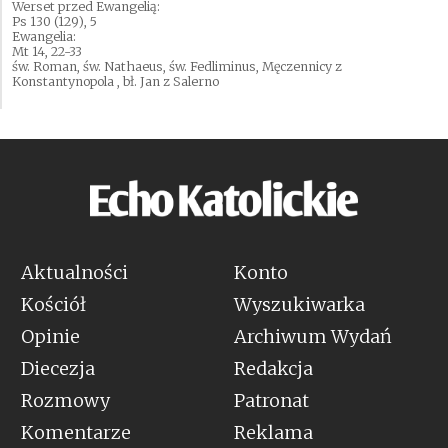
Werset przed Ewangelią:
Ps 130 (129), 5
Ewangelia:
Mt 14, 22-33
św. Roman, św. Nathaeus, św. Fedliminus, Męczennicy z
Konstantynopola , bł. Jan z Salerno
Aktualności
Konto
Kościół
Wyszukiwarka
Opinie
Archiwum Wydań
Diecezja
Redakcja
Rozmowy
Patronat
Komentarze
Reklama