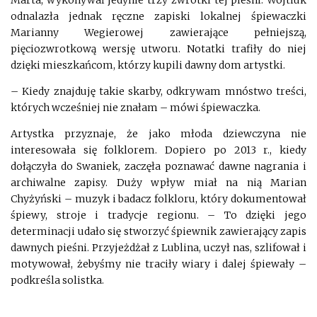
odnalazła jednak ręczne zapiski lokalnej śpiewaczki
Marianny Wegierowej zawierające pełniejszą,
pięciozwrotkową wersję utworu. Notatki trafiły do niej
dzięki mieszkańcom, którzy kupili dawny dom artystki.
– Kiedy znajduję takie skarby, odkrywam mnóstwo treści,
których wcześniej nie znałam – mówi śpiewaczka.
Artystka przyznaje, że jako młoda dziewczyna nie
interesowała się folklorem. Dopiero po 2013 r., kiedy
dołączyła do Swaniek, zaczęła poznawać dawne nagrania i
archiwalne zapisy. Duży wpływ miał na nią Marian
Chyżyński – muzyk i badacz folkloru, który dokumentował
śpiewy, stroje i tradycje regionu. – To dzięki jego
determinacji udało się stworzyć śpiewnik zawierający zapis
dawnych pieśni. Przyjeżdżał z Lublina, uczył nas, szlifował i
motywował, żebyśmy nie traciły wiary i dalej śpiewały –
podkreśla solistka.