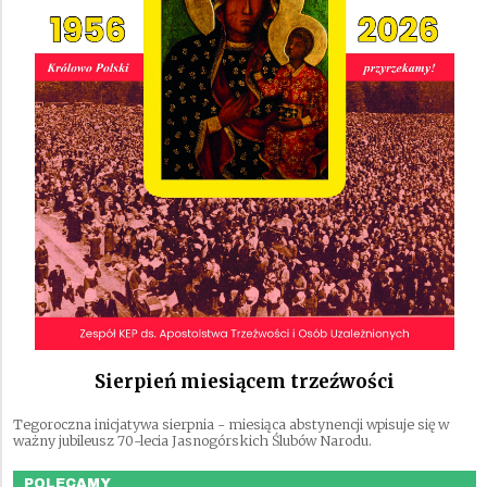
Sierpień miesiącem trzeźwości
Tegoroczna inicjatywa sierpnia - miesiąca abstynencji wpisuje się w
ważny jubileusz 70-lecia Jasnogórskich Ślubów Narodu.
POLECAMY