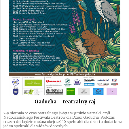
Gaducha – teatralny raj
7-9 sierpnia to czas teatralnego święta w gminie Sarnaki, czyli
Nadbużańskiego Festiwalu Teatrów dla Dzieci Gaducha. Podczas
trzech dni będzie można obejrzeć 10 spektakli dla dzieci a dodatkowo
jeden spektakl dla widzów dorosłych.