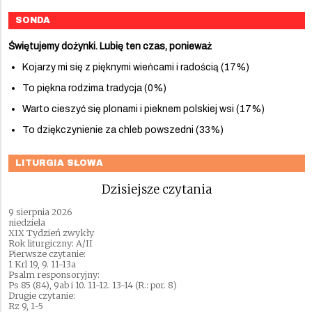
SONDA
Świętujemy dożynki. Lubię ten czas, ponieważ
Kojarzy mi się z pięknymi wieńcami i radością (17%)
To piękna rodzima tradycja (0%)
Warto cieszyć się plonami i pieknem polskiej wsi (17%)
To dziękczynienie za chleb powszedni (33%)
LITURGIA SŁOWA
Dzisiejsze czytania
9 sierpnia 2026
niedziela
XIX Tydzień zwykły
Rok liturgiczny: A/II
Pierwsze czytanie:
1 Krl 19, 9. 11-13a
Psalm responsoryjny:
Ps 85 (84), 9ab i 10. 11-12. 13-14 (R.: por. 8)
Drugie czytanie:
Rz 9, 1-5