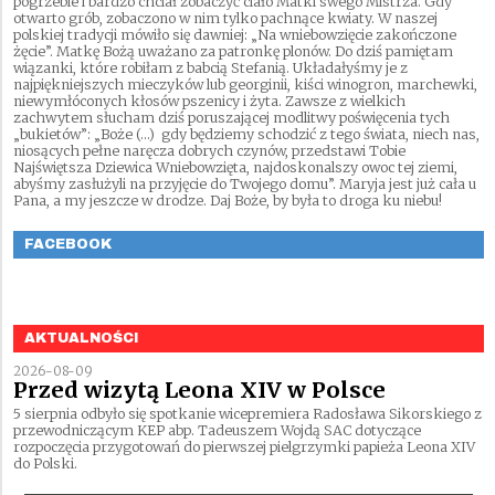
pogrzebie i bardzo chciał zobaczyć ciało Matki swego Mistrza. Gdy
otwarto grób, zobaczono w nim tylko pachnące kwiaty. W naszej
polskiej tradycji mówiło się dawniej: „Na wniebowzięcie zakończone
żęcie”. Matkę Bożą uważano za patronkę plonów. Do dziś pamiętam
wiązanki, które robiłam z babcią Stefanią. Układałyśmy je z
najpiękniejszych mieczyków lub georginii, kiści winogron, marchewki,
niewymłóconych kłosów pszenicy i żyta. Zawsze z wielkich
zachwytem słucham dziś poruszającej modlitwy poświęcenia tych
„bukietów”: „Boże (…) gdy będziemy schodzić z tego świata, niech nas,
niosących pełne naręcza dobrych czynów, przedstawi Tobie
Najświętsza Dziewica Wniebowzięta, najdoskonalszy owoc tej ziemi,
abyśmy zasłużyli na przyjęcie do Twojego domu”. Maryja jest już cała u
Pana, a my jeszcze w drodze. Daj Boże, by była to droga ku niebu!
FACEBOOK
AKTUALNOŚCI
2026-08-09
Przed wizytą Leona XIV w Polsce
5 sierpnia odbyło się spotkanie wicepremiera Radosława Sikorskiego z
przewodniczącym KEP abp. Tadeuszem Wojdą SAC dotyczące
rozpoczęcia przygotowań do pierwszej pielgrzymki papieża Leona XIV
do Polski.