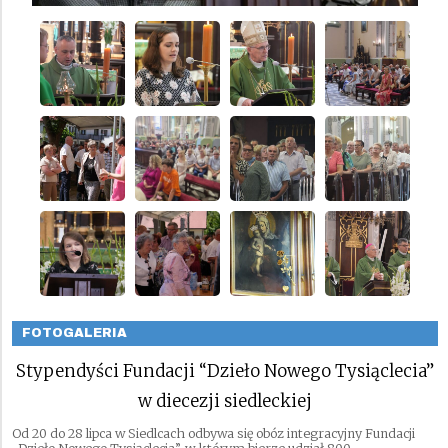
FOTOGALERIA
Stypendyści Fundacji “Dzieło Nowego Tysiąclecia”
w diecezji siedleckiej
Od 20 do 28 lipca w Siedlcach odbywa się obóz integracyjny Fundacji