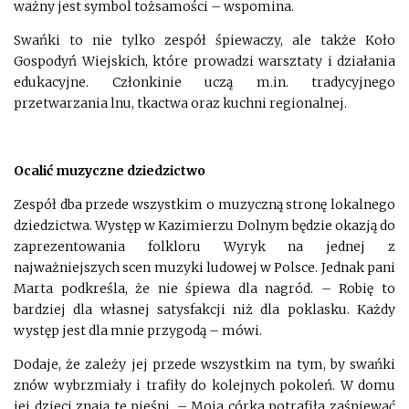
ważny jest symbol tożsamości – wspomina.
Swańki to nie tylko zespół śpiewaczy, ale także Koło
Gospodyń Wiejskich, które prowadzi warsztaty i działania
edukacyjne. Członkinie uczą m.in. tradycyjnego
przetwarzania lnu, tkactwa oraz kuchni regionalnej.
Ocalić muzyczne dziedzictwo
Zespół dba przede wszystkim o muzyczną stronę lokalnego
dziedzictwa. Występ w Kazimierzu Dolnym będzie okazją do
zaprezentowania folkloru Wyryk na jednej z
najważniejszych scen muzyki ludowej w Polsce. Jednak pani
Marta podkreśla, że nie śpiewa dla nagród. – Robię to
bardziej dla własnej satysfakcji niż dla poklasku. Każdy
występ jest dla mnie przygodą – mówi.
Dodaje, że zależy jej przede wszystkim na tym, by swańki
znów wybrzmiały i trafiły do kolejnych pokoleń. W domu
jej dzieci znają te pieśni. – Moja córka potrafiła zaśpiewać