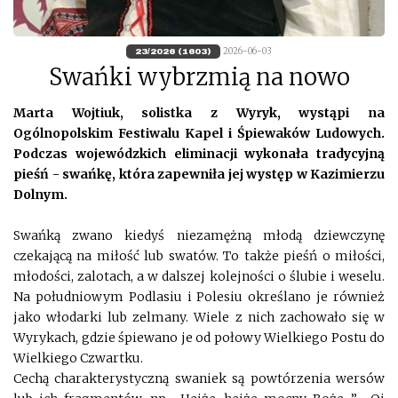
2026-06-03
23/2026 (1603)
Swańki wybrzmią na nowo
Marta Wojtiuk, solistka z Wyryk, wystąpi na
Ogólnopolskim Festiwalu Kapel i Śpiewaków Ludowych.
Podczas wojewódzkich eliminacji wykonała tradycyjną
pieśń - swańkę, która zapewniła jej występ w Kazimierzu
Dolnym.
Swańką zwano kiedyś niezamężną młodą dziewczynę
czekającą na miłość lub swatów. To także pieśń o miłości,
młodości, zalotach, a w dalszej kolejności o ślubie i weselu.
Na południowym Podlasiu i Polesiu określano je również
jako włodarki lub zelmany. Wiele z nich zachowało się w
Wyrykach, gdzie śpiewano je od połowy Wielkiego Postu do
Wielkiego Czwartku.
Cechą charakterystyczną swaniek są powtórzenia wersów