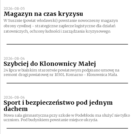
2026-08-05
Magazyn na czas kryzysu
W Susznie (powiat włodawski) powstanie nowoczesny magazyn
obrony cywilnej - strategiczne zaplecze logistyczne dla działań
ratowniczych, ochrony ludności i zarządzania kryzysowego.
2026-08-04
Szybciej do Klonownicy Małej
24 lipca w bialskim starostwie powiatowym podpisano umowę na
remont drogi powiatowej nr 1030L Komarno - Klonownica Mała.
2026-08-04
Sport i bezpieczeństwo pod jednym
dachem
Nowa sala gimnastyczna przy szkole w Podebłociu ma służyć nie tylko
uczniom. Pod budynkiem powstanie miejsce ukrycia.