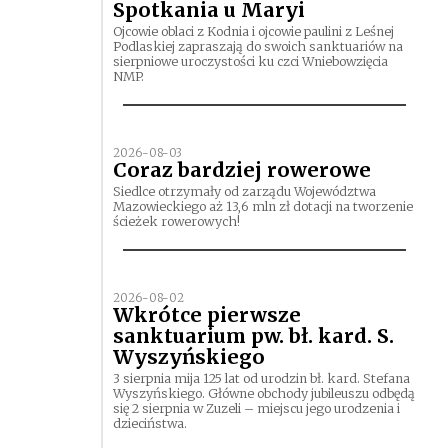
Spotkania u Maryi
Ojcowie oblaci z Kodnia i ojcowie paulini z Leśnej
Podlaskiej zapraszają do swoich sanktuariów na
sierpniowe uroczystości ku czci Wniebowzięcia
NMP.
2026-08-03
Coraz bardziej rowerowe
Siedlce otrzymały od zarządu Województwa
Mazowieckiego aż 13,6 mln zł dotacji na tworzenie
ścieżek rowerowych!
2026-08-02
Wkrótce pierwsze
sanktuarium pw. bł. kard. S.
Wyszyńskiego
3 sierpnia mija 125 lat od urodzin bł. kard. Stefana
Wyszyńskiego. Główne obchody jubileuszu odbędą
się 2 sierpnia w Zuzeli – miejscu jego urodzenia i
dzieciństwa.