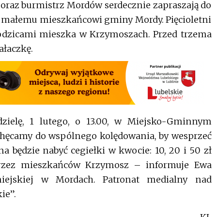
 oraz burmistrz Mordów serdecznie zapraszają do
y małemu mieszkańcowi gminy Mordy. Pięcioletni
 rodzicami mieszka w Krzymoszach. Przed trzema
ałaczkę.
dzielę, 1 lutego, o 13.00, w Miejsko-Gminnym
chęcamy do wspólnego kolędowania, by wesprzeć
na będzie nabyć cegiełki w kwocie: 10, 20 i 50 zł
przez mieszkańców Krzymosz – informuje Ewa
miejskiej w Mordach. Patronat medialny nad
ie”.