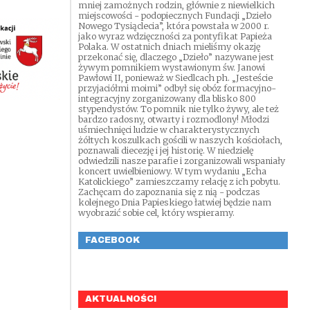
mniej zamożnych rodzin, głównie z niewielkich
miejscowości - podopiecznych Fundacji „Dzieło
Nowego Tysiąclecia”, która powstała w 2000 r.
jako wyraz wdzięczności za pontyfikat Papieża
Polaka. W ostatnich dniach mieliśmy okazję
przekonać się, dlaczego „Dzieło” nazywane jest
żywym pomnikiem wystawionym św. Janowi
Pawłowi II, ponieważ w Siedlcach ph. „Jesteście
przyjaciółmi moimi” odbył się obóz formacyjno-
integracyjny zorganizowany dla blisko 800
stypendystów. To pomnik nie tylko żywy, ale też
bardzo radosny, otwarty i rozmodlony! Młodzi
uśmiechnięci ludzie w charakterystycznych
żółtych koszulkach gościli w naszych kościołach,
poznawali diecezję i jej historię. W niedzielę
odwiedzili nasze parafie i zorganizowali wspaniały
koncert uwielbieniowy. W tym wydaniu „Echa
Katolickiego” zamieszczamy relację z ich pobytu.
Zachęcam do zapoznania się z nią - podczas
kolejnego Dnia Papieskiego łatwiej będzie nam
wyobrazić sobie cel, który wspieramy.
FACEBOOK
AKTUALNOŚCI