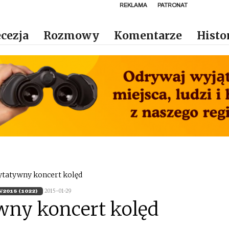
REKLAMA
PATRONAT
cezja
Rozmowy
Komentarze
Histo
ytatywny koncert kolęd
2015-01-29
5/2015 (1022)
wny koncert kolęd