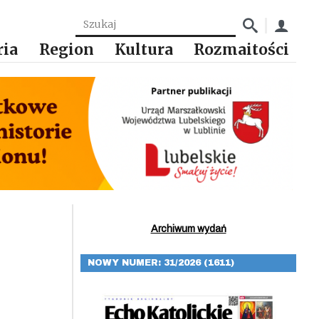
ria
Region
Kultura
Rozmaitości
Archiwum wydań
NOWY NUMER: 31/2026 (1611)