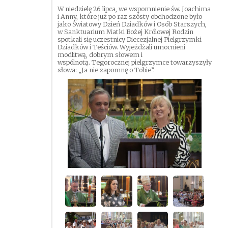
W niedzielę 26 lipca, we wspomnienie św. Joachima
i Anny, które już po raz szósty obchodzone było
jako Światowy Dzień Dziadków i Osób Starszych,
w Sanktuarium Matki Bożej Królowej Rodzin
spotkali się uczestnicy Diecezjalnej Pielgrzymki
Dziadków i Teściów. Wyjeżdżali umocnieni
modlitwą, dobrym słowem i
wspólnotą. Tegorocznej pielgrzymce towarzyszyły
słowa: „Ja nie zapomnę o Tobie”.