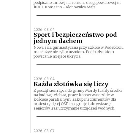
podpisano umowę na remont drogi powiatowej nr
1030L Komarno - Klonownica Mała.
2026-08-04
Sport i bezpieczeństwo pod
jednym dachem
Nowa sala gimnastyczna przy szkole w Podebłociu
ma służyć nie tylko uczniom. Pod budynkiem
powstanie miejsce ukrycia.
2026-08-04
Każda złotówka się liczy
Z początkiem lipca do gminy Mordy trafiły środki
na budowę żłobka, prace konserwatorskie w
kościele parafialnym, zakup instrumentów dla
orkiestry dętej OSP, integrację i aktywizację
seniorów iraz utrzymanie urządzeń wodnych.
2026-08-03