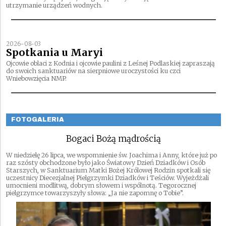
utrzymanie urządzeń wodnych.
2026-08-03
Spotkania u Maryi
Ojcowie oblaci z Kodnia i ojcowie paulini z Leśnej Podlaskiej zapraszają
do swoich sanktuariów na sierpniowe uroczystości ku czci
Wniebowzięcia NMP.
FOTOGALERIA
Bogaci Bożą mądrością
W niedzielę 26 lipca, we wspomnienie św. Joachima i Anny, które już po
raz szósty obchodzone było jako Światowy Dzień Dziadków i Osób
Starszych, w Sanktuarium Matki Bożej Królowej Rodzin spotkali się
uczestnicy Diecezjalnej Pielgrzymki Dziadków i Teściów. Wyjeżdżali
umocnieni modlitwą, dobrym słowem i wspólnotą. Tegorocznej
pielgrzymce towarzyszyły słowa: „Ja nie zapomnę o Tobie”.