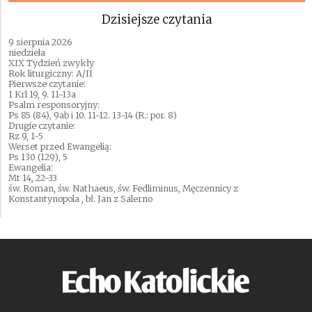
Dzisiejsze czytania
9 sierpnia 2026
niedziela
XIX Tydzień zwykły
Rok liturgiczny: A/II
Pierwsze czytanie:
1 Krl 19, 9. 11-13a
Psalm responsoryjny:
Ps 85 (84), 9ab i 10. 11-12. 13-14 (R.: por. 8)
Drugie czytanie:
Rz 9, 1-5
Werset przed Ewangelią:
Ps 130 (129), 5
Ewangelia:
Mt 14, 22-33
św. Roman, św. Nathaeus, św. Fedliminus, Męczennicy z
Konstantynopola , bł. Jan z Salerno