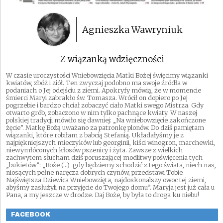
Agnieszka Wawryniuk
Z wiązanką wdzięczności
W czasie uroczystości Wniebowzięcia Matki Bożej święcimy wiązanki
kwiatów, zbóż i ziół. Ten zwyczaj podobno ma swoje źródła w
podaniach o Jej odejściu z ziemi. Apokryfy mówią, że w momencie
śmierci Maryi zabrakło św. Tomasza. Wrócił on dopiero po Jej
pogrzebie i bardzo chciał zobaczyć ciało Matki swego Mistrza. Gdy
otwarto grób, zobaczono w nim tylko pachnące kwiaty. W naszej
polskiej tradycji mówiło się dawniej: „Na wniebowzięcie zakończone
żęcie”. Matkę Bożą uważano za patronkę plonów. Do dziś pamiętam
wiązanki, które robiłam z babcią Stefanią. Układałyśmy je z
najpiękniejszych mieczyków lub georginii, kiści winogron, marchewki,
niewymłóconych kłosów pszenicy i żyta. Zawsze z wielkich
zachwytem słucham dziś poruszającej modlitwy poświęcenia tych
„bukietów”: „Boże (…) gdy będziemy schodzić z tego świata, niech nas,
niosących pełne naręcza dobrych czynów, przedstawi Tobie
Najświętsza Dziewica Wniebowzięta, najdoskonalszy owoc tej ziemi,
abyśmy zasłużyli na przyjęcie do Twojego domu”. Maryja jest już cała u
Pana, a my jeszcze w drodze. Daj Boże, by była to droga ku niebu!
FACEBOOK