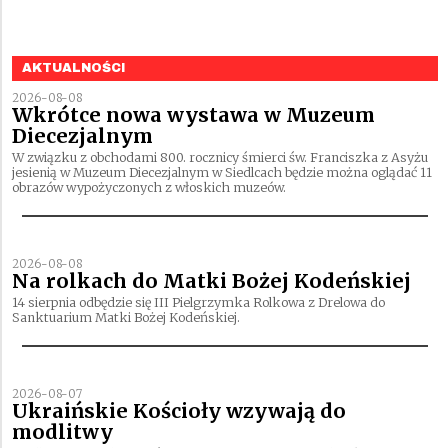
AKTUALNOŚCI
2026-08-08
Wkrótce nowa wystawa w Muzeum
Diecezjalnym
W związku z obchodami 800. rocznicy śmierci św. Franciszka z Asyżu
jesienią w Muzeum Diecezjalnym w Siedlcach będzie można oglądać 11
obrazów wypożyczonych z włoskich muzeów.
2026-08-08
Na rolkach do Matki Bożej Kodeńskiej
14 sierpnia odbędzie się III Pielgrzymka Rolkowa z Drelowa do
Sanktuarium Matki Bożej Kodeńskiej.
2026-08-07
Ukraińskie Kościoły wzywają do
modlitwy