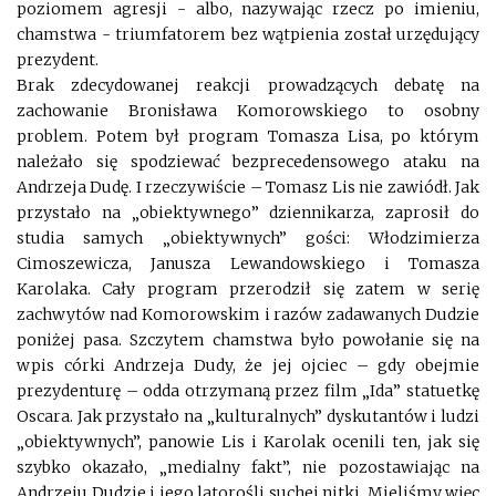
poziomem agresji - albo, nazywając rzecz po imieniu,
chamstwa - triumfatorem bez wątpienia został urzędujący
prezydent.
Brak zdecydowanej reakcji prowadzących debatę na
zachowanie Bronisława Komorowskiego to osobny
problem. Potem był program Tomasza Lisa, po którym
należało się spodziewać bezprecedensowego ataku na
Andrzeja Dudę. I rzeczywiście – Tomasz Lis nie zawiódł. Jak
przystało na „obiektywnego” dziennikarza, zaprosił do
studia samych „obiektywnych” gości: Włodzimierza
Cimoszewicza, Janusza Lewandowskiego i Tomasza
Karolaka. Cały program przerodził się zatem w serię
zachwytów nad Komorowskim i razów zadawanych Dudzie
poniżej pasa. Szczytem chamstwa było powołanie się na
wpis córki Andrzeja Dudy, że jej ojciec – gdy obejmie
prezydenturę – odda otrzymaną przez film „Ida” statuetkę
Oscara. Jak przystało na „kulturalnych” dyskutantów i ludzi
„obiektywnych”, panowie Lis i Karolak ocenili ten, jak się
szybko okazało, „medialny fakt”, nie pozostawiając na
Andrzeju Dudzie i jego latorośli suchej nitki. Mieliśmy więc