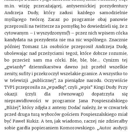
m.in. wizję przerażającej, antysemickiej prezydentury
Andrzeja Dudy, który zadusi każdego samodzielnie
myślącego twórcę. Zaraz po programie obaj panowie
przeprosili na twitterze za pomyłkę, bo dowiedzieli się, że z
cytowanym – i wyszydzonym(!) – przez nich wpisem córka
kandydata na prezydenta nie ma nic wspólnego. Znacznie
później Tomasz Lis osobiście przeprosił Andrzeja Dudę,
ubolewając nad przeżyciami tegoż, które dobrze rozumie,
bo przecież sam ma córki. Ble, ble, ble… Cynizm tej
„gwiazdy” dziennikarstwa dawno już przebił wszelkie
zenity, sufity i przekroczył wszelakie granice. A wszystko to
w telewizji „publicznej”, za pieniądze narodu. Oczywiście
TVP1 przeprosiła za „wpadkę”, czyli „wpis” Kingi Dudy. Przy
okazji (czyli dla równowagi) dopatrzyła się
nieprawidłowości w programie Jana Pospieszalskiego
„Bliżej”, który zdjęła z anteny. Dodać należy, że w czwartek
przed druga turą wyborów gościem Pospieszalskiego miał
być Paweł Kukiz. A ten, jak wiadomo, raczej nie zdzierałby
sobie gardła popieraniem Komorowskiego. „
Autor audycji