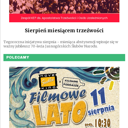
Sierpień miesiącem trzeźwości
Tegoroczna inicjatywa sierpnia - miesiąca abstynencji wpisuje się w
ważny jubileusz 70-lecia Jasnogórskich Ślubów Narodu.
POLECAMY