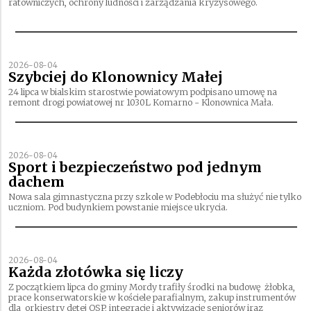
ratowniczych, ochrony ludności i zarządzania kryzysowego.
2026-08-04
Szybciej do Klonownicy Małej
24 lipca w bialskim starostwie powiatowym podpisano umowę na
remont drogi powiatowej nr 1030L Komarno - Klonownica Mała.
2026-08-04
Sport i bezpieczeństwo pod jednym
dachem
Nowa sala gimnastyczna przy szkole w Podebłociu ma służyć nie tylko
uczniom. Pod budynkiem powstanie miejsce ukrycia.
2026-08-04
Każda złotówka się liczy
Z początkiem lipca do gminy Mordy trafiły środki na budowę żłobka,
prace konserwatorskie w kościele parafialnym, zakup instrumentów
dla orkiestry dętej OSP, integrację i aktywizację seniorów iraz