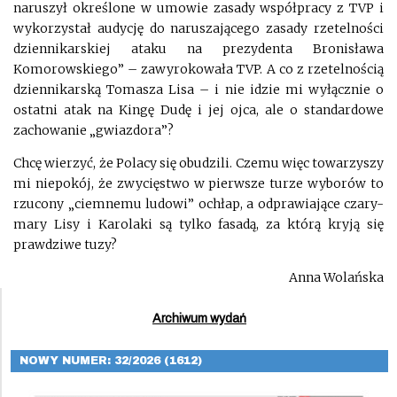
naruszył określone w umowie zasady
współpracy
z TVP i
wykorzystał audycję do naruszającego zasady rzetelności
dziennikarskiej ataku na prezydenta Bronisława
Komorowskiego” – zawyrokowała TVP. A co z rzetelnością
dziennikarską Tomasza Lisa – i nie idzie mi wyłącznie o
ostatni atak na Kingę Dudę i jej ojca, ale o standardowe
zachowanie „gwiazdora”?
Chcę wierzyć, że Polacy się obudzili. Czemu więc towarzyszy
mi niepokój, że zwycięstwo w pierwsze turze wyborów to
rzucony „ciemnemu ludowi” ochłap, a odprawiające czary-
mary Lisy i Karolaki są tylko fasadą, za którą kryją się
prawdziwe tuzy?
Anna Wolańska
Archiwum wydań
NOWY NUMER: 32/2026 (1612)