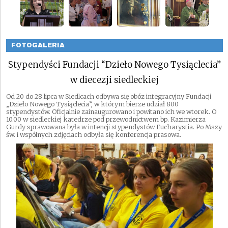
FOTOGALERIA
Stypendyści Fundacji “Dzieło Nowego Tysiąclecia”
w diecezji siedleckiej
Od 20 do 28 lipca w Siedlcach odbywa się obóz integracyjny Fundacji
„Dzieło Nowego Tysiąclecia”, w którym bierze udział 800
stypendystów. Oficjalnie zainaugurowano i powitano ich we wtorek. O
10.00 w siedleckiej katedrze pod przewodnictwem bp. Kazimierza
Gurdy sprawowana była w intencji stypendystów Eucharystia. Po Mszy
św. i wspólnych zdjęciach odbyła się konferencja prasowa.