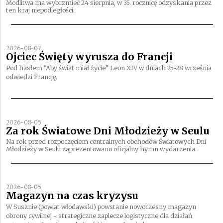
Modlitwa ma wybrzmieć 24 sierpnia, w 35. rocznicę odzyskania przez
ten kraj niepodległości.
2026-08-07
Ojciec Święty wyrusza do Francji
Pod hasłem "Aby świat miał życie" Leon XIV w dniach 25-28 września
odwiedzi Francję.
2026-08-05
Za rok Światowe Dni Młodzieży w Seulu
Na rok przed rozpoczęciem centralnych obchodów Światowych Dni
Młodzieży w Seulu zaprezentowano oficjalny hymn wydarzenia.
2026-08-05
Magazyn na czas kryzysu
W Susznie (powiat włodawski) powstanie nowoczesny magazyn
obrony cywilnej - strategiczne zaplecze logistyczne dla działań