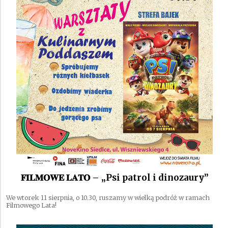
𝐅𝐈𝐋𝐌𝐎𝐖𝐄 𝐋𝐀𝐓𝐎 – „Psi patrol i dinozaury”
We wtorek 11 sierpnia, o 10.30, ruszamy w wielką podróż w ramach
Filmowego Lata!