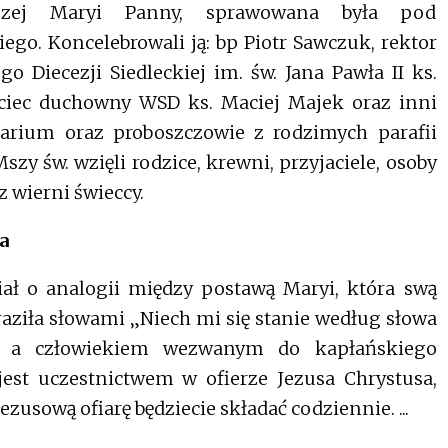
tszej Maryi Panny, sprawowana była pod
go. Koncelebrowali ją: bp Piotr Sawczuk, rektor
iecezji Siedleckiej im. św. Jana Pawła II ks.
jciec duchowny WSD ks. Maciej Majek oraz inni
arium oraz proboszczowie z rodzimych parafii
zy św. wzięli rodzice, krewni, przyjaciele, osoby
 wierni świeccy.
a
ał o analogii między postawą Maryi, która swą
ziła słowami „Niech mi się stanie według słowa
, a człowiekiem wezwanym do kapłańskiego
est uczestnictwem w ofierze Jezusa Chrystusa,
Jezusową ofiarę będziecie składać codziennie. ...