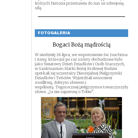
których historia przemawia do nas ze zdwojoną
siłą.
FOTOGALERIA
Bogaci Bożą mądrością
W niedzielę 26 lipca, we wspomnienie św. Joachima
i Anny, które już po raz szósty obchodzone było
jako Światowy Dzień Dziadków i Osób Starszych,
w Sanktuarium Matki Bożej Królowej Rodzin
spotkali się uczestnicy Diecezjalnej Pielgrzymki
Dziadków i Teściów. Wyjeżdżali umocnieni
modlitwą, dobrym słowem i
wspólnotą. Tegorocznej pielgrzymce towarzyszyły
słowa: „Ja nie zapomnę o Tobie”.