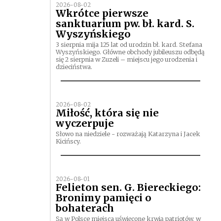
2026-08-02
Wkrótce pierwsze
sanktuarium pw. bł. kard. S.
Wyszyńskiego
3 sierpnia mija 125 lat od urodzin bł. kard. Stefana
Wyszyńskiego. Główne obchody jubileuszu odbędą
się 2 sierpnia w Zuzeli – miejscu jego urodzenia i
dzieciństwa.
2026-08-02
Miłość, która się nie
wyczerpuje
Słowo na niedziele - rozważają Katarzyna i Jacek
Kicińscy.
2026-08-01
Felieton sen. G. Biereckiego:
Bronimy pamięci o
bohaterach
Są w Polsce miejsca uświęcone krwią patriotów, w