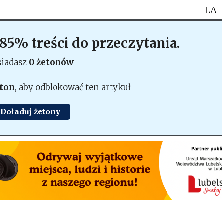
LA
 85% treści do przeczytania.
siadasz
0 żetonów
eton
, aby odblokować ten artykuł
Doładuj żetony