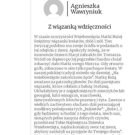
Agnieszka
Wawryniuk
Z wiązanką wdzięczności
W czasie uroczystości Wniebowzięcia Matki Bożej
święcimy wiązanki kwiatów, zbóż i ziół. Ten
zwyczaj podobno ma swoje źródła w podaniach o
Jej odejściu z ziemi. Apokryfy mówią, że w
momencie śmierci Maryi zabrakło św. Tomasza.
Wrócił on dopiero po Jej pogrzebie i bardzo chciał
zobaczyć ciało Matki swego Mistrza. Gdy otwarto
grób, zobaczono w nim tylko pachnące kwiaty. W
naszej polskiej tradycji mówiło się dawniej: „Na
wniebowzięcie zakończone żęcie”. Matkę Bożą
uważano za patronkę plonów. Do dziś pamiętam
wiązanki, które robiłam z babcią Stefanią.
Układałyśmy je z najpiękniejszych mieczyków lub
georginii, kiści winogron, marchewki,
niewymłóconych kłosów pszenicy i żyta. Zawsze z
wielkich zachwytem słucham dziś poruszającej
modlitwy poświęcenia tych „bukietów”: „Boże (…)
gdy będziemy schodzić z tego świata, niech nas,
niosących pełne naręcza dobrych czynów,
przedstawi Tobie Najświętsza Dziewica
Wniebowzięta, najdoskonalszy owoc tej ziemi,
abyśmy zasłużyli na przyjęcie do Twojego domu”.