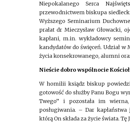
Niepokalanego Serca Najświę
przewodnictwem biskupa siedleckie
Wyższego Seminarium Duchownego D
prałat dr Mieczysław Głowacki, o
kapłani, m.in. wykładowcy semin
kandydatów do święceń. Udział w Ms
życia konsekrowanego, alumni oraz
Nieście dobro wspólnocie Kościoł
W homilii ksiądz biskup powiedzi
gotowość do służby Panu Bogu wyra
Twego” i pozostała im wierna
posługiwania. – Dar kapłaństwa j
którą On składa za życie świata. Tę 