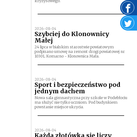
kryzysowego.
2026-08-04
Szybciej do Klonownicy
Małej
24 lipca w bialskim starostwie powiatowym
podpisano umowę na remont drogi powiatowej nr
1030L Komarno - Klonownica Mała.
2026-08-04
Sport i bezpieczeństwo pod
jednym dachem
Nowa sala gimnastyczna przy szkole w Podebłociu
ma służyć nie tylko uczniom. Pod budynkiem
powstanie miejsce ukrycia.
2026-08-04
Każda złotówka się liczy