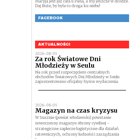
Maryja jest już cała u Pana, a my jeszcze w drodze.
Daj Boże, by była to droga ku niebu!
FACEBOOK
AKTUALNOŚCI
2026-08-05
Za rok Światowe Dni
Młodzieży w Seulu
Na rok przed rozpoczęciem centralnych
obchodów Światowych Dni Młodzieży w Seulu
zaprezentowano oficjalny hymn wydarzenia.
2026-08-05
Magazyn na czas kryzysu
W Susznie (powiat włodawski) powstanie
nowoczesny magazyn obrony cywilnej -
strategiczne zaplecze logistyczne dla działań
ratowniczych, ochrony ludności i zarządzania