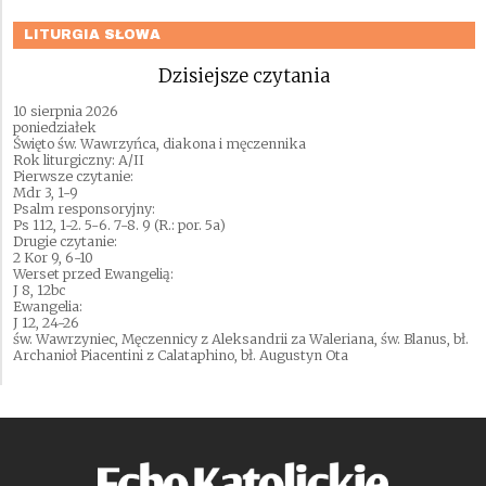
LITURGIA SŁOWA
Dzisiejsze czytania
10 sierpnia 2026
poniedziałek
Święto św. Wawrzyńca, diakona i męczennika
Rok liturgiczny: A/II
Pierwsze czytanie:
Mdr 3, 1-9
Psalm responsoryjny:
Ps 112, 1-2. 5-6. 7-8. 9 (R.: por. 5a)
Drugie czytanie:
2 Kor 9, 6-10
Werset przed Ewangelią:
J 8, 12bc
Ewangelia:
J 12, 24-26
św. Wawrzyniec, Męczennicy z Aleksandrii za Waleriana, św. Blanus, bł.
Archanioł Piacentini z Calataphino, bł. Augustyn Ota