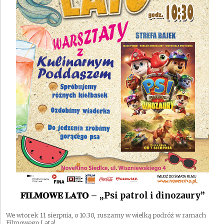
𝐅𝐈𝐋𝐌𝐎𝐖𝐄 𝐋𝐀𝐓𝐎 – „Psi patrol i dinozaury”
We wtorek 11 sierpnia, o 10.30, ruszamy w wielką podróż w ramach
Filmowego Lata!