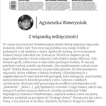
Agnieszka Wawryniuk
Z wiązanką wdzięczności
W czasie uroczystości Wniebowzięcia Matki Bożej święcimy wiązanki
kwiatów, zbóż i ziół. Ten zwyczaj podobno ma swoje źródła w
podaniach o Jej odejściu z ziemi. Apokryfy mówią, że w momencie
śmierci Maryi zabrakło św. Tomasza. Wrócił on dopiero po Jej
pogrzebie i bardzo chciał zobaczyć ciało Matki swego Mistrza. Gdy
otwarto grób, zobaczono w nim tylko pachnące kwiaty. W naszej
polskiej tradycji mówiło się dawniej: „Na wniebowzięcie zakończone
żęcie”. Matkę Bożą uważano za patronkę plonów. Do dziś pamiętam
wiązanki, które robiłam z babcią Stefanią. Układałyśmy je z
najpiękniejszych mieczyków lub georginii, kiści winogron, marchewki,
niewymłóconych kłosów pszenicy i żyta. Zawsze z wielkich
zachwytem słucham dziś poruszającej modlitwy poświęcenia tych
„bukietów”: „Boże (…) gdy będziemy schodzić z tego świata, niech nas,
niosących pełne naręcza dobrych czynów, przedstawi Tobie
Najświętsza Dziewica Wniebowzięta, najdoskonalszy owoc tej ziemi,
abyśmy zasłużyli na przyjęcie do Twojego domu”. Maryja jest już cała u
Pana, a my jeszcze w drodze. Daj Boże, by była to droga ku niebu!