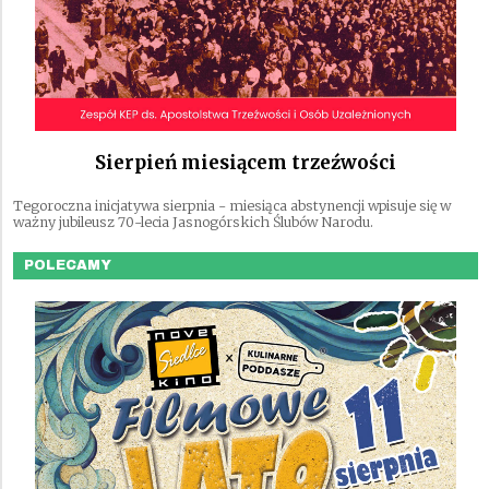
Sierpień miesiącem trzeźwości
Tegoroczna inicjatywa sierpnia - miesiąca abstynencji wpisuje się w
ważny jubileusz 70-lecia Jasnogórskich Ślubów Narodu.
POLECAMY