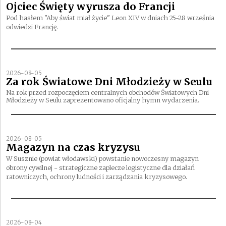
Ojciec Święty wyrusza do Francji
Pod hasłem "Aby świat miał życie" Leon XIV w dniach 25-28 września
odwiedzi Francję.
2026-08-05
Za rok Światowe Dni Młodzieży w Seulu
Na rok przed rozpoczęciem centralnych obchodów Światowych Dni
Młodzieży w Seulu zaprezentowano oficjalny hymn wydarzenia.
2026-08-05
Magazyn na czas kryzysu
W Susznie (powiat włodawski) powstanie nowoczesny magazyn
obrony cywilnej - strategiczne zaplecze logistyczne dla działań
ratowniczych, ochrony ludności i zarządzania kryzysowego.
2026-08-04