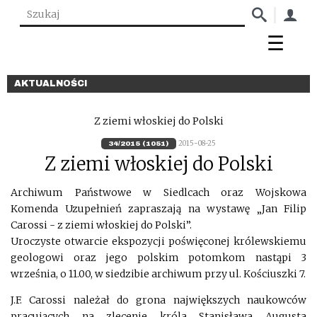
AKTUALNOŚCI
Z ziemi włoskiej do Polski
2015-08-25
34/2015 (1051)
Z ziemi włoskiej do Polski
Archiwum Państwowe w Siedlcach oraz Wojskowa
Komenda Uzupełnień zapraszają na wystawę „Jan Filip
Carossi - z ziemi włoskiej do Polski”.
Uroczyste otwarcie ekspozycji poświęconej królewskiemu
geologowi oraz jego polskim potomkom nastąpi 3
września, o 11.00, w siedzibie archiwum przy ul. Kościuszki 7.
J.F. Carossi należał do grona największych naukowców
pracujących na zlecenie króla Stanisława Augusta