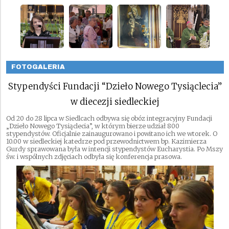
FOTOGALERIA
Stypendyści Fundacji “Dzieło Nowego Tysiąclecia”
w diecezji siedleckiej
Od 20 do 28 lipca w Siedlcach odbywa się obóz integracyjny Fundacji
„Dzieło Nowego Tysiąclecia”, w którym bierze udział 800
stypendystów. Oficjalnie zainaugurowano i powitano ich we wtorek. O
10.00 w siedleckiej katedrze pod przewodnictwem bp. Kazimierza
Gurdy sprawowana była w intencji stypendystów Eucharystia. Po Mszy
św. i wspólnych zdjęciach odbyła się konferencja prasowa.