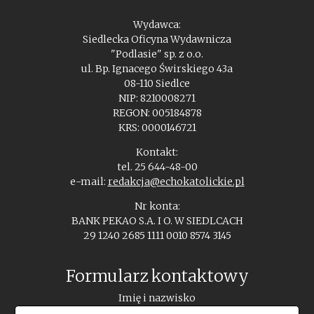
Wydawca:
Siedlecka Oficyna Wydawnicza
"Podlasie" sp. z o.o.
ul. Bp. Ignacego Świrskiego 43a
08-110 Siedlce
NIP: 8210008271
REGON: 005184878
KRS: 0000146721
Kontakt:
tel. 25 644-48-00
e-mail:
redakcja@echokatolickie.pl
Nr konta:
BANK PEKAO S.A. I O. W SIEDLCACH
29 1240 2685 1111 0010 8574 3145
Formularz kontaktowy
Imię i nazwisko