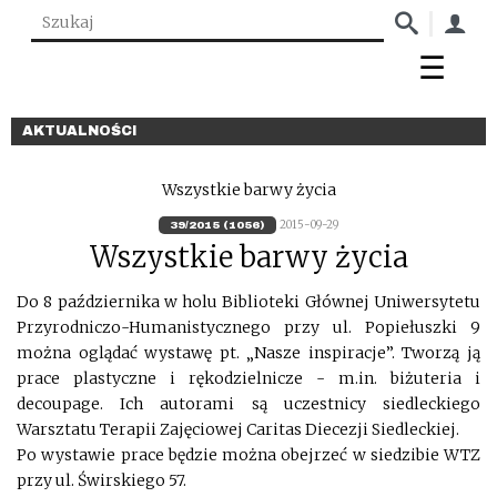
AKTUALNOŚCI
Wszystkie barwy życia
2015-09-29
39/2015 (1056)
Wszystkie barwy życia
Do 8 października w holu Biblioteki Głównej Uniwersytetu
Przyrodniczo-Humanistycznego przy ul. Popiełuszki 9
można oglądać wystawę pt. „Nasze inspiracje”. Tworzą ją
prace plastyczne i rękodzielnicze - m.in. biżuteria i
decoupage. Ich autorami są uczestnicy siedleckiego
Warsztatu Terapii Zajęciowej Caritas Diecezji Siedleckiej.
Po wystawie prace będzie można obejrzeć w siedzibie WTZ
przy ul. Świrskiego 57.