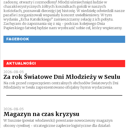
radosny, otwarty i rozmodlony! Młodzi uśmiechnięci ludzie w
charakterystycznych żółtych koszulkach gościli w naszych
kościołach, poznawali diecezję i jej historię. W niedzielę odwiedzili nasze
parafie i zorganizowali wspaniały koncert uwielbieniowy. W tym
wydaniu „Echa Katolickiego” zamieszczamy relację z ich pobytu.
Zachęcam do zapoznania się z nią - podczas kolejnego Dnia
Papieskiego łatwiej będzie nam wyobrazić sobie cel, który wspieramy.
FACEBOOK
AKTUALNOŚCI
2026-08-05
Za rok Światowe Dni Młodzieży w Seulu
Na rok przed rozpoczęciem centralnych obchodów Światowych Dni
Młodzieży w Seulu zaprezentowano oficjalny hymn wydarzenia.
2026-08-05
Magazyn na czas kryzysu
W Susznie (powiat włodawski) powstanie nowoczesny magazyn
obrony cywilnej - strategiczne zaplecze logistyczne dla działań