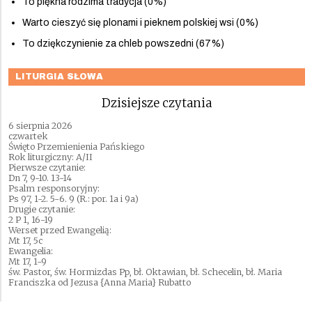
To piękna rodzima tradycja (0%)
Warto cieszyć się plonami i pieknem polskiej wsi (0%)
To dziękczynienie za chleb powszedni (67%)
LITURGIA SŁOWA
Dzisiejsze czytania
6 sierpnia 2026
czwartek
Święto Przemienienia Pańskiego
Rok liturgiczny: A/II
Pierwsze czytanie:
Dn 7, 9-10. 13-14
Psalm responsoryjny:
Ps 97, 1-2. 5-6. 9 (R.: por. 1a i 9a)
Drugie czytanie:
2 P 1, 16-19
Werset przed Ewangelią:
Mt 17, 5c
Ewangelia:
Mt 17, 1-9
św. Pastor, św. Hormizdas Pp, bł. Oktawian, bł. Schecelin, bł. Maria
Franciszka od Jezusa {Anna Maria} Rubatto