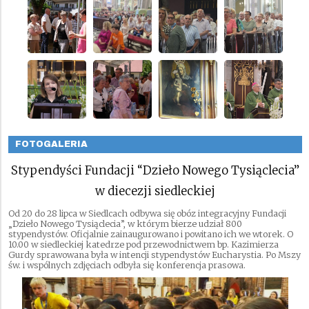
FOTOGALERIA
Stypendyści Fundacji “Dzieło Nowego Tysiąclecia”
w diecezji siedleckiej
Od 20 do 28 lipca w Siedlcach odbywa się obóz integracyjny Fundacji
„Dzieło Nowego Tysiąclecia”, w którym bierze udział 800
stypendystów. Oficjalnie zainaugurowano i powitano ich we wtorek. O
10.00 w siedleckiej katedrze pod przewodnictwem bp. Kazimierza
Gurdy sprawowana była w intencji stypendystów Eucharystia. Po Mszy
św. i wspólnych zdjęciach odbyła się konferencja prasowa.