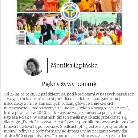
Monika Lipińska
Piękny żywy pomnik
Od 25 lat co roku, 12 października, pod kościołami w naszych parafiach
trwają zbiórki datków na stypendia dla zdolnej, zaangażowanej
młodzieży z mniej zamożnych rodzin, głównie z niewielkich
miejscowości - podopiecznych Fundacji „Dzieło Nowego Tysiąclecia”,
która powstała w 2000 r. jako wyraz wdzięczności za pontyfikat
Papieża Polaka. W ostatnich dniach mieliśmy okazję przekonać się,
dlaczego „Dzieło” nazywane jest żywym pomnikiem wystawionym św.
Janowi Pawłowi II, ponieważ w Siedlcach ph. „Jesteście przyjaciółmi
moimi” odbył się obóz formacyjno-integracyjny zorganizowany dla
blisko 800 stypendystów. To pomnik nie tylko żywy, ale też bardzo