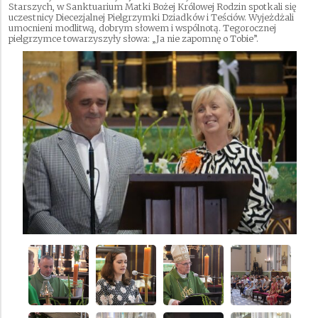
Starszych, w Sanktuarium Matki Bożej Królowej Rodzin spotkali się
uczestnicy Diecezjalnej Pielgrzymki Dziadków i Teściów. Wyjeżdżali
umocnieni modlitwą, dobrym słowem i wspólnotą. Tegorocznej
pielgrzymce towarzyszyły słowa: „Ja nie zapomnę o Tobie”.