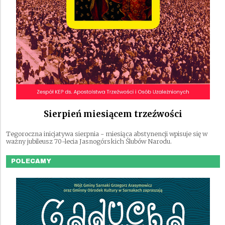
Sierpień miesiącem trzeźwości
Tegoroczna inicjatywa sierpnia - miesiąca abstynencji wpisuje się w
ważny jubileusz 70-lecia Jasnogórskich Ślubów Narodu.
POLECAMY