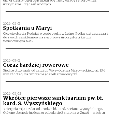
dla orkiestry dętej OSP, integrację i aktywizację seniorów iraz
utrzymanie urządzeń wodnych.
2026-08-03
Spotkania u Maryi
Ojcowie oblaci z Kodnia i ojcowie paulini z Leśnej Podlaskiej zapraszają
do swoich sanktuariów na sierpniowe uroczystości ku czci
Wniebowzięcia NMP.
2026-08-03
Coraz bardziej rowerowe
Siedlce otrzymały od zarządu Województwa Mazowieckiego aż 13,6
mln zł dotacji na tworzenie ścieżek rowerowych!
2026-08-02
Wkrótce pierwsze sanktuarium pw. bł.
kard. S. Wyszyńskiego
3 sierpnia mija 125 lat od urodzin bł. kard. Stefana Wyszyńskiego.
Główne obchody jubileuszu odbędą się 2 sierpnia w Zuzeli – miejscu