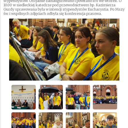
stypendystów. Oficjalnie zainaugurowano i powitano ich we wtorek. O
10.00 w siedleckiej katedrze pod przewodnictwem bp. Kazimierza
Gurdy sprawowana była w intencji stypendystów Eucharystia. Po Mszy
św. i wspólnych zdjęciach odbyła się konferencja prasowa.