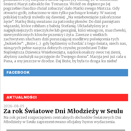
śmierci Maryi zabrakło św. Tomasza. Wrócił on dopiero po Jej
pogrzebie i bardzo chciał zobaczyć ciało Matki swego Mistrza. Gdy
otwarto grób, zobaczono w nim tylko pachnące kwiaty. W naszej
polskiej tradycji mówiło się dawniej: „Na wniebowzięcie zakończone
żęcie”. Matkę Bożą uważano za patronkę plonów. Do dziś pamiętam
wiązanki, które robiłam z babcią Stefanią. Układałyśmy je z
najpiękniejszych mieczyków lub georginii, kiści winogron, marchewki,
niewymłóconych kłosów pszenicy i żyta. Zawsze z wielkich
zachwytem słucham dziś poruszającej modlitwy poświęcenia tych
„bukietów”: „Boże (…) gdy będziemy schodzić z tego świata, niech nas,
niosących pełne naręcza dobrych czynów, przedstawi Tobie
Najświętsza Dziewica Wniebowzięta, najdoskonalszy owoc tej ziemi,
abyśmy zasłużyli na przyjęcie do Twojego domu”. Maryja jest już cała u
Pana, a my jeszcze w drodze. Daj Boże, by była to droga ku niebu!
FACEBOOK
AKTUALNOŚCI
2026-08-05
Za rok Światowe Dni Młodzieży w Seulu
Na rok przed rozpoczęciem centralnych obchodów Światowych Dni
Młodzieży w Seulu zaprezentowano oficjalny hymn wydarzenia.