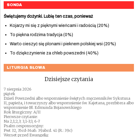
SONDA
Świętujemy dożynki. Lubię ten czas, ponieważ
Kojarzy mi się z pięknymi wieńcami i radością (20%)
To piękna rodzima tradycja (0%)
Warto cieszyć się plonami i pieknem polskiej wsi (20%)
To dziękczynienie za chleb powszedni (40%)
LITURGIA SŁOWA
Dzisiejsze czytania
7 sierpnia 2026
piątek
Dzień Powszedni albo wspomnienie świętych męczenników Sykstusa
II, papieża, i towarzyszy albo wspomnienie św. Kajetana, prezbitera albo
wspomnienie Bł. Edmunda Bojanowskiego
Rok liturgiczny: A/II
Pierwsze czytanie:
Na 2,1;2,3; 3,1-3;3, 6-7
Psalm responsoryjny:
Pwt 32, 35cd-36ab. 39abcd. 41 (R.: 39c)
Werset przed Ewangelią: