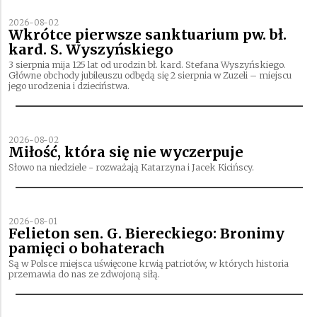
2026-08-02
Wkrótce pierwsze sanktuarium pw. bł.
kard. S. Wyszyńskiego
3 sierpnia mija 125 lat od urodzin bł. kard. Stefana Wyszyńskiego.
Główne obchody jubileuszu odbędą się 2 sierpnia w Zuzeli – miejscu
jego urodzenia i dzieciństwa.
2026-08-02
Miłość, która się nie wyczerpuje
Słowo na niedziele - rozważają Katarzyna i Jacek Kicińscy.
2026-08-01
Felieton sen. G. Biereckiego: Bronimy
pamięci o bohaterach
Są w Polsce miejsca uświęcone krwią patriotów, w których historia
przemawia do nas ze zdwojoną siłą.