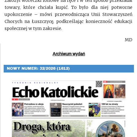
Założył woreczki foliowe na ręce i w ten sposób przekładał
towary, które chciała kupić. To było dla niej potworne
upokorzenie – mówi przewodnicząca Unii Stowarzyszeń
Chorych na Łuszczycę, podkreślając konieczność edukacji
społecznej w tym zakresie.
MD
Archiwum wydań
NOWY NUMER: 32/2026 (1612)