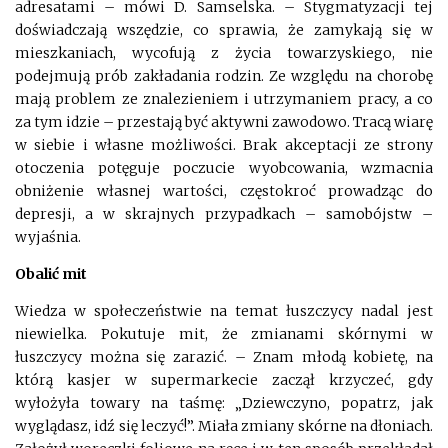
adresatami – mówi D. Samselska. – Stygmatyzacji tej
doświadczają wszędzie, co sprawia, że zamykają się w
mieszkaniach, wycofują z życia towarzyskiego, nie
podejmują prób zakładania rodzin. Ze względu na chorobę
mają problem ze znalezieniem i utrzymaniem pracy, a co
za tym idzie – przestają być aktywni zawodowo. Tracą wiarę
w siebie i własne możliwości. Brak akceptacji ze strony
otoczenia potęguje poczucie wyobcowania, wzmacnia
obniżenie własnej wartości, częstokroć prowadząc do
depresji, a w skrajnych przypadkach – samobójstw –
wyjaśnia.
Obalić mit
Wiedza w społeczeństwie na temat łuszczycy nadal jest
niewielka. Pokutuje mit, że zmianami skórnymi w
łuszczycy można się zarazić. – Znam młodą kobietę, na
którą kasjer w supermarkecie zaczął krzyczeć, gdy
wyłożyła towary na taśmę: „Dziewczyno, popatrz, jak
wyglądasz, idź się leczyć!”. Miała zmiany skórne na dłoniach.