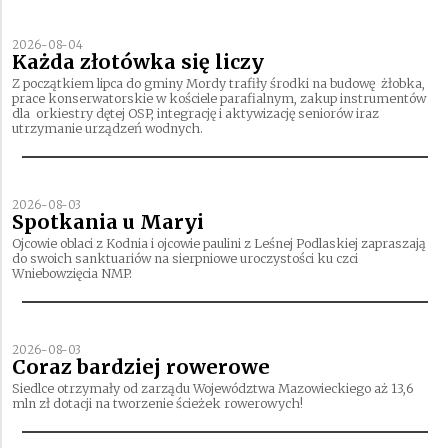
2026-08-04
Każda złotówka się liczy
Z początkiem lipca do gminy Mordy trafiły środki na budowę żłobka,
prace konserwatorskie w kościele parafialnym, zakup instrumentów
dla orkiestry dętej OSP, integrację i aktywizację seniorów iraz
utrzymanie urządzeń wodnych.
2026-08-03
Spotkania u Maryi
Ojcowie oblaci z Kodnia i ojcowie paulini z Leśnej Podlaskiej zapraszają
do swoich sanktuariów na sierpniowe uroczystości ku czci
Wniebowzięcia NMP.
2026-08-03
Coraz bardziej rowerowe
Siedlce otrzymały od zarządu Województwa Mazowieckiego aż 13,6
mln zł dotacji na tworzenie ścieżek rowerowych!