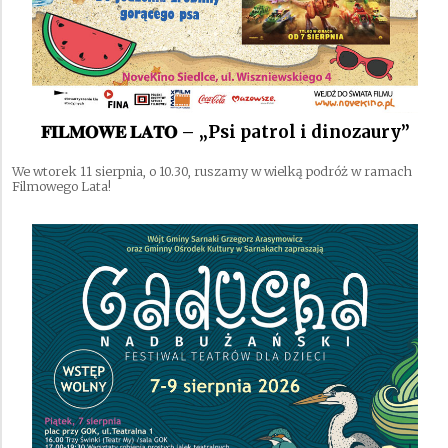
𝐅𝐈𝐋𝐌𝐎𝐖𝐄 𝐋𝐀𝐓𝐎 – „Psi patrol i dinozaury”
We wtorek 11 sierpnia, o 10.30, ruszamy w wielką podróż w ramach
Filmowego Lata!