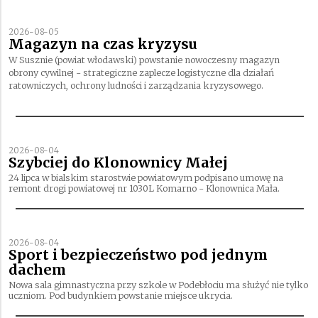
2026-08-05
Magazyn na czas kryzysu
W Susznie (powiat włodawski) powstanie nowoczesny magazyn
obrony cywilnej - strategiczne zaplecze logistyczne dla działań
ratowniczych, ochrony ludności i zarządzania kryzysowego.
2026-08-04
Szybciej do Klonownicy Małej
24 lipca w bialskim starostwie powiatowym podpisano umowę na
remont drogi powiatowej nr 1030L Komarno - Klonownica Mała.
2026-08-04
Sport i bezpieczeństwo pod jednym
dachem
Nowa sala gimnastyczna przy szkole w Podebłociu ma służyć nie tylko
uczniom. Pod budynkiem powstanie miejsce ukrycia.