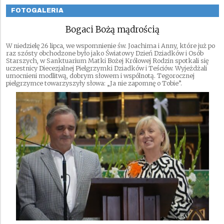
FOTOGALERIA
Bogaci Bożą mądrością
W niedzielę 26 lipca, we wspomnienie św. Joachima i Anny, które już po
raz szósty obchodzone było jako Światowy Dzień Dziadków i Osób
Starszych, w Sanktuarium Matki Bożej Królowej Rodzin spotkali się
uczestnicy Diecezjalnej Pielgrzymki Dziadków i Teściów. Wyjeżdżali
umocnieni modlitwą, dobrym słowem i wspólnotą. Tegorocznej
pielgrzymce towarzyszyły słowa: „Ja nie zapomnę o Tobie”.