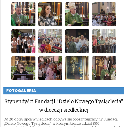
FOTOGALERIA
Stypendyści Fundacji “Dzieło Nowego Tysiąclecia”
w diecezji siedleckiej
Od 20 do 28 lipca w Siedlcach odbywa się obóz integracyjny Fundacji
„Dzieło Nowego Tysiąclecia”, w którym bierze udział 800