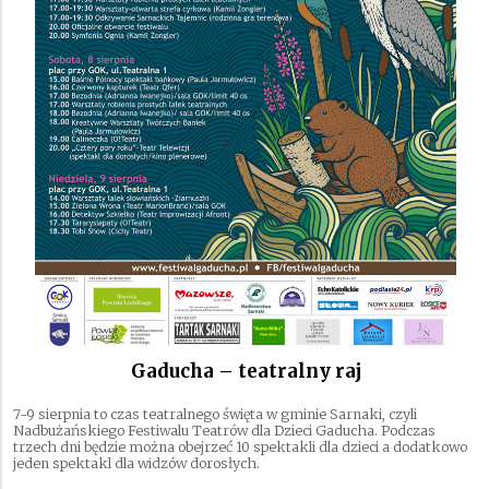
Gaducha – teatralny raj
7-9 sierpnia to czas teatralnego święta w gminie Sarnaki, czyli
Nadbużańskiego Festiwalu Teatrów dla Dzieci Gaducha. Podczas
trzech dni będzie można obejrzeć 10 spektakli dla dzieci a dodatkowo
jeden spektakl dla widzów dorosłych.