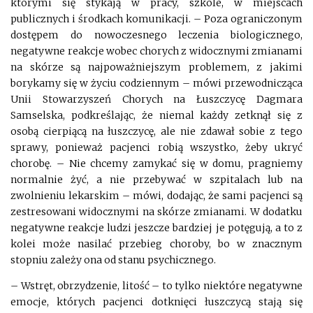
którymi się stykają w pracy, szkole, w miejscach
publicznych i środkach komunikacji. – Poza ograniczonym
dostępem do nowoczesnego leczenia biologicznego,
negatywne reakcje wobec chorych z widocznymi zmianami
na skórze są najpoważniejszym problemem, z jakimi
borykamy się w życiu codziennym – mówi przewodnicząca
Unii Stowarzyszeń Chorych na Łuszczycę Dagmara
Samselska, podkreślając, że niemal każdy zetknął się z
osobą cierpiącą na łuszczycę, ale nie zdawał sobie z tego
sprawy, ponieważ pacjenci robią wszystko, żeby ukryć
chorobę. – Nie chcemy zamykać się w domu, pragniemy
normalnie żyć, a nie przebywać w szpitalach lub na
zwolnieniu lekarskim – mówi, dodając, że sami pacjenci są
zestresowani widocznymi na skórze zmianami. W dodatku
negatywne reakcje ludzi jeszcze bardziej je potęgują, a to z
kolei może nasilać przebieg choroby, bo w znacznym
stopniu zależy ona od stanu psychicznego.
– Wstręt, obrzydzenie, litość – to tylko niektóre negatywne
emocje, których pacjenci dotknięci łuszczycą stają się