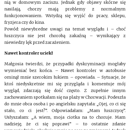
nią w domowym zaciszu. Jednak gdy objawy skórne się
nasilają, chorzy mają problemy z normalnym
funkcjonowaniem. Wstydzą się wyjść do pracy, sklepu,
fryzjera czy do kina.
Powód: niewybredne uwagi na temat wyglądu i – choć
łuszczyca nie jest chorobą zakaźną – wynikający z
niewiedzy lęk przed zarażeniem.
Nawet kontroler uciekł
Małgosia twierdzi, że przypadki dyskryminacji mogłaby
wymieniać bez końca. – Nawet kontroler w autobusie
ominął mnie szerokim łukiem – opowiada. – Sytuacje, że
ktoś niedyskretnie mi się przygląda i komentuje mój
wygląd, zdarzają się dość często. Z zupełnie innym
zachowaniem spotkałam się na plaży w Chorwacji. Podeszła
do mnie obca osoba i po angielsku zapytała: „Ojej, co ci się
stało, co ci jest?”. Odpowiadałam: „Mam łuszczycę”.
Usłyszałam: „A wiem, moja ciotka na to choruje. Mam
nadzieję, że ci się poprawi” – to ostatnie zdanie