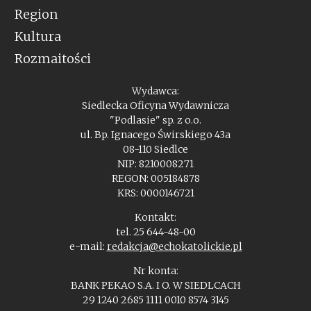
Region
Kultura
Rozmaitości
Wydawca:
Siedlecka Oficyna Wydawnicza
"Podlasie" sp. z o.o.
ul. Bp. Ignacego Świrskiego 43a
08-110 Siedlce
NIP: 8210008271
REGON: 005184878
KRS: 0000146721
Kontakt:
tel. 25 644-48-00
e-mail:
redakcja@echokatolickie.pl
Nr konta:
BANK PEKAO S.A. I O. W SIEDLCACH
29 1240 2685 1111 0010 8574 3145