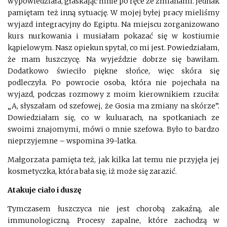
wypowiedziała, głaskając mnie po ręce ze zmianami. Jednak
pamiętam też inną sytuację. W mojej byłej pracy mieliśmy
wyjazd integracyjny do Egiptu. Na miejscu zorganizowano
kurs nurkowania i musiałam pokazać się w kostiumie
kąpielowym. Nasz opiekun spytał, co mi jest. Powiedziałam,
że mam łuszczycę. Na wyjeździe dobrze się bawiłam.
Dodatkowo świeciło piękne słońce, więc skóra się
podleczyła. Po powrocie osoba, która nie pojechała na
wyjazd, podczas rozmowy z moim kierownikiem rzuciła:
„A, słyszałam od szefowej, że Gosia ma zmiany na skórze”.
Dowiedziałam się, co w kuluarach, na spotkaniach ze
swoimi znajomymi, mówi o mnie szefowa. Było to bardzo
nieprzyjemne – wspomina 39-latka.
Małgorzata pamięta też, jak kilka lat temu nie przyjęła jej
kosmetyczka, która bała się, iż może się zarazić.
Atakuje ciało i duszę
Tymczasem łuszczyca nie jest chorobą zakaźną, ale
immunologiczną. Procesy zapalne, które zachodzą w