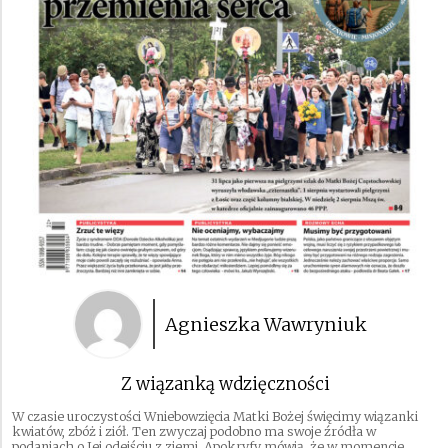
Agnieszka Wawryniuk
Z wiązanką wdzięczności
W czasie uroczystości Wniebowzięcia Matki Bożej święcimy wiązanki
kwiatów, zbóż i ziół. Ten zwyczaj podobno ma swoje źródła w
podaniach o Jej odejściu z ziemi. Apokryfy mówią, że w momencie