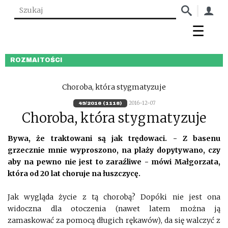
ROZMAITOŚCI
Choroba, która stygmatyzuje
2016-12-07
49/2016 (1118)
Choroba, która stygmatyzuje
Bywa, że traktowani są jak trędowaci. - Z basenu
grzecznie mnie wyproszono, na plaży dopytywano, czy
aby na pewno nie jest to zaraźliwe - mówi Małgorzata,
która od 20 lat choruje na łuszczycę.
Jak wygląda życie z tą chorobą? Dopóki nie jest ona
widoczna dla otoczenia (nawet latem można ją
zamaskować za pomocą długich rękawów), da się walczyć z