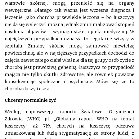
warstwie skórnej, mogą przenieść się na organy
wewnętrzne. Dlatego tak ważna jest wczesna diagnoza i
leczenie. Jako choroba przewlekle leczona – bo łuszczycy
nie da się wyleczyć, można jednak zminimalizować stopień
nasilenia objawów – wymaga stałej opieki medycznej. W
najcięższych przypadkach oznacza to regularne wizyty w
szpitalu. Zmiany skórne mogą zajmować niewielką
powierzchnię, ale w najcięższych przypadkach dochodzi do
zajęcia nawet całego ciała! Właśnie dla tej grupy osób życie z
chorobą jest prawdziwą gehenną. Łuszczyca to przypadłość
mająca nie tylko skutki zdrowotne, ale również poważne
konsekwencje społeczne i psychiczne. Mówi się, że to
choroba duszy i ciała.
Chcemy normalnie żyć
Według najnowszego raportu Światowej Organizacji
Zdrowia (WHO) pt. „Globalny raport WHO na temat
łuszczycy” aż 71% chorych na łuszczycę odczuwa
umiarkowaną lub dużą stygmatyzację ze strony ludzi, z