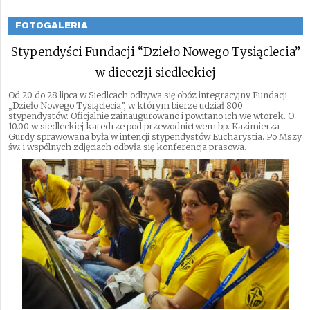
FOTOGALERIA
Stypendyści Fundacji “Dzieło Nowego Tysiąclecia”
w diecezji siedleckiej
Od 20 do 28 lipca w Siedlcach odbywa się obóz integracyjny Fundacji
„Dzieło Nowego Tysiąclecia”, w którym bierze udział 800
stypendystów. Oficjalnie zainaugurowano i powitano ich we wtorek. O
10.00 w siedleckiej katedrze pod przewodnictwem bp. Kazimierza
Gurdy sprawowana była w intencji stypendystów Eucharystia. Po Mszy
św. i wspólnych zdjęciach odbyła się konferencja prasowa.