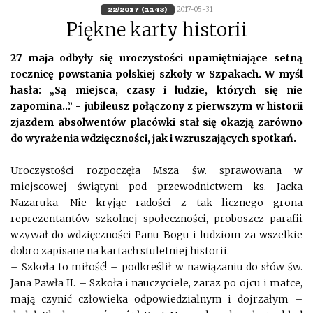
2017-05-31
22/2017 (1143)
Piękne karty historii
27 maja odbyły się uroczystości upamiętniające setną
rocznicę powstania polskiej szkoły w Szpakach. W myśl
hasła: „Są miejsca, czasy i ludzie, których się nie
zapomina…” - jubileusz połączony z pierwszym w historii
zjazdem absolwentów placówki stał się okazją zarówno
do wyrażenia wdzięczności, jak i wzruszających spotkań.
Uroczystości rozpoczęła Msza św. sprawowana w
miejscowej świątyni pod przewodnictwem ks. Jacka
Nazaruka. Nie kryjąc radości z tak licznego grona
reprezentantów szkolnej społeczności, proboszcz parafii
wzywał do wdzięczności Panu Bogu i ludziom za wszelkie
dobro zapisane na kartach stuletniej historii.
– Szkoła to miłość! – podkreślił w nawiązaniu do słów św.
Jana Pawła II. – Szkoła i nauczyciele, zaraz po ojcu i matce,
mają czynić człowieka odpowiedzialnym i dojrzałym –