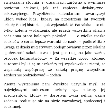
zwiększanie stopnia jej organizacji zarówno w wymiarze
poziomu edukacji, jak też zaplecza dydaktyczno-
rekreacyjnego. Przybliżeniu kalendarium towarzyszył
ukłon wobec ludzi, którzy na przestrzeni lat tworzyli
szkołę. Bo jej historia – jak wyjaśniała M. Patralska – to nie
tylko kolejne wydarzenia, ale przede wszystkim ofiarna
codzienna praca kolejnych pokoleń… – To wielka troska
rodziców o coraz lepsze warunki do nauki – podkreśliła z
uwagą, iż dzięki inicjatywom podejmowanym przez lokalną
społeczność szkoła trwa i jest postrzegana jako ważny
ośrodek kulturotwórczy. – Za wszelkie dobro, którego
autorami byli i są mieszkańcy tej szpakowskiej ziemi, za
wspaniałą współpracę ze szkołą pragnę wszystkim
serdecznie podziękować! – dodała.
Puentą wystąpienia pani dyrektor uczyniła myśl, że
największymi sukcesami szkoły są… sukcesy jej
absolwentów, którzy w dorosłym życiu pełnią ważne
zadania, realizując się na niwie zawodowej, społecznej i
rodzinnej.