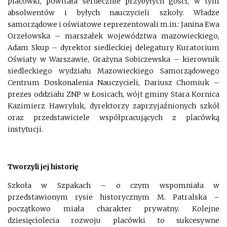
placówki, powitała serdecznie przybyłych gości, w tym
absolwentów i byłych nauczycieli szkoły. Władze
samorządowe i oświatowe reprezentowali m.in.: Janina Ewa
Orzełowska – marszałek województwa mazowieckiego,
Adam Skup – dyrektor siedleckiej delegatury Kuratorium
Oświaty w Warszawie, Grażyna Sobiczewska – kierownik
siedleckiego wydziału Mazowieckiego Samorządowego
Centrum Doskonalenia Nauczycieli, Dariusz Chomiuk –
prezes oddziału ZNP w Łosicach, wójt gminy Stara Kornica
Kazimierz Hawryluk, dyrektorzy zaprzyjaźnionych szkół
oraz przedstawiciele współpracujących z placówką
instytucji.
Tworzyli jej historię
Szkoła w Szpakach – o czym wspomniała w
przedstawionym rysie historycznym M. Patralska –
początkowo miała charakter prywatny. Kolejne
dziesięciolecia rozwoju placówki to sukcesywne