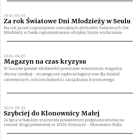
2026-08-05
Za rok Światowe Dni Młodzieży w Seulu
Na rok przed rozpoczęciem centralnych obchodów Światowych Dni
Młodzieży w Seulu zaprezentowano oficjalny hymn wydarzenia.
2026-08-05
Magazyn na czas kryzysu
W Susznie (powiat włodawski) powstanie nowoczesny magazyn
obrony cywilnej - strategiczne zaplecze logistyczne dla działań
ratowniczych, ochrony ludności i zarządzania kryzysowego.
2026-08-04
Szybciej do Klonownicy Małej
24 lipca w bialskim starostwie powiatowym podpisano umowę na
remont drogi powiatowej nr 1030L Komarno - Klonownica Mała.