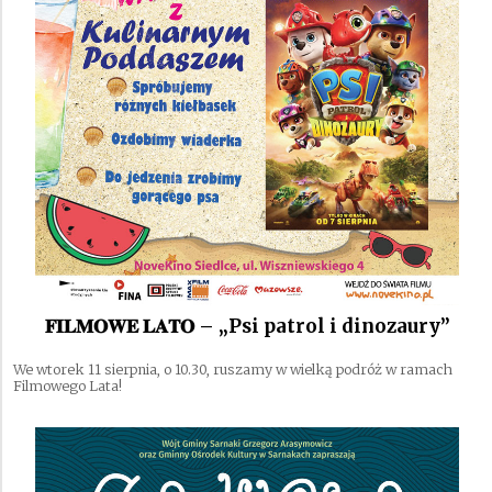
𝐅𝐈𝐋𝐌𝐎𝐖𝐄 𝐋𝐀𝐓𝐎 – „Psi patrol i dinozaury”
We wtorek 11 sierpnia, o 10.30, ruszamy w wielką podróż w ramach
Filmowego Lata!