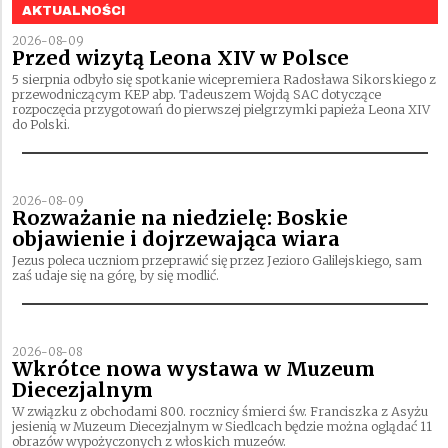
AKTUALNOŚCI
2026-08-09
Przed wizytą Leona XIV w Polsce
5 sierpnia odbyło się spotkanie wicepremiera Radosława Sikorskiego z
przewodniczącym KEP abp. Tadeuszem Wojdą SAC dotyczące
rozpoczęcia przygotowań do pierwszej pielgrzymki papieża Leona XIV
do Polski.
2026-08-09
Rozważanie na niedzielę: Boskie
objawienie i dojrzewająca wiara
Jezus poleca uczniom przeprawić się przez Jezioro Galilejskiego, sam
zaś udaje się na górę, by się modlić.
2026-08-08
Wkrótce nowa wystawa w Muzeum
Diecezjalnym
W związku z obchodami 800. rocznicy śmierci św. Franciszka z Asyżu
jesienią w Muzeum Diecezjalnym w Siedlcach będzie można oglądać 11
obrazów wypożyczonych z włoskich muzeów.