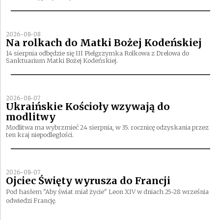
2026-08-08
Na rolkach do Matki Bożej Kodeńskiej
14 sierpnia odbędzie się III Pielgrzymka Rolkowa z Drelowa do
Sanktuarium Matki Bożej Kodeńskiej.
2026-08-07
Ukraińskie Kościoły wzywają do
modlitwy
Modlitwa ma wybrzmieć 24 sierpnia, w 35. rocznicę odzyskania przez
ten kraj niepodległości.
2026-08-07
Ojciec Święty wyrusza do Francji
Pod hasłem "Aby świat miał życie" Leon XIV w dniach 25-28 września
odwiedzi Francję.