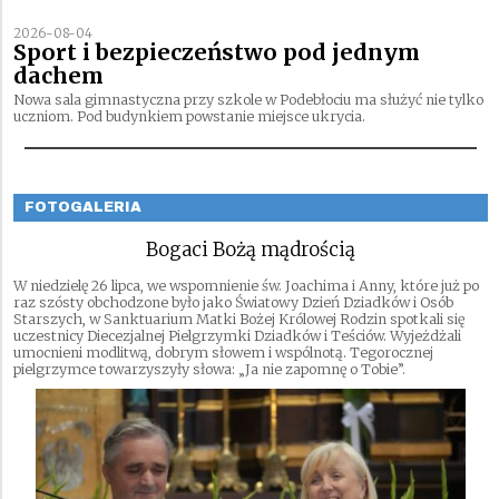
2026-08-04
Sport i bezpieczeństwo pod jednym
dachem
Nowa sala gimnastyczna przy szkole w Podebłociu ma służyć nie tylko
uczniom. Pod budynkiem powstanie miejsce ukrycia.
FOTOGALERIA
Bogaci Bożą mądrością
W niedzielę 26 lipca, we wspomnienie św. Joachima i Anny, które już po
raz szósty obchodzone było jako Światowy Dzień Dziadków i Osób
Starszych, w Sanktuarium Matki Bożej Królowej Rodzin spotkali się
uczestnicy Diecezjalnej Pielgrzymki Dziadków i Teściów. Wyjeżdżali
umocnieni modlitwą, dobrym słowem i wspólnotą. Tegorocznej
pielgrzymce towarzyszyły słowa: „Ja nie zapomnę o Tobie”.