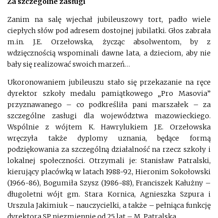
Za szczególne zasługi
Zanim na salę wjechał jubileuszowy tort, padło wiele
ciepłych słów pod adresem dostojnej jubilatki. Głos zabrała
m.in. J.E. Orzełowska, życząc absolwentom, by z
wdzięcznością wspominali dawne lata, a dzieciom, aby nie
bały się realizować swoich marzeń…
Ukoronowaniem jubileuszu stało się przekazanie na ręce
dyrektor szkoły medalu pamiątkowego „Pro Masovia”
przyznawanego – co podkreśliła pani marszałek – za
szczególne zasługi dla województwa mazowieckiego.
Wspólnie z wójtem K. Hawrylukiem J.E. Orzełowska
wręczyła także dyplomy uznania, będące formą
podziękowania za szczególną działalność na rzecz szkoły i
lokalnej społeczności. Otrzymali je: Stanisław Patralski,
kierujący placówką w latach 1988-92, Hieronim Sokołowski
(1966-86), Bogumiła Szysz (1986-88), Franciszek Kałużny –
długoletni wójt gm. Stara Kornica, Agnieszka Szpura i
Urszula Jakimiuk – nauczycielki, a także – pełniąca funkcję
dyrektora SP niezmiennie od 25 lat – M. Patralska.