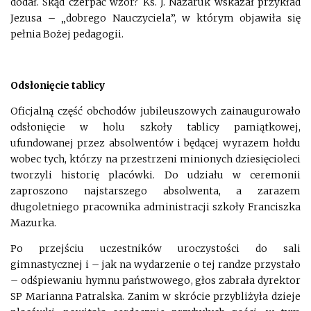
dodał. Skąd czerpać wzór? Ks. J. Nazaruk wskazał przykład
Jezusa – „dobrego Nauczyciela”, w którym objawiła się
pełnia Bożej pedagogii.
Odsłonięcie tablicy
Oficjalną część obchodów jubileuszowych zainaugurowało
odsłonięcie w holu szkoły tablicy pamiątkowej,
ufundowanej przez absolwentów i będącej wyrazem hołdu
wobec tych, którzy na przestrzeni minionych dziesięcioleci
tworzyli historię placówki. Do udziału w ceremonii
zaproszono najstarszego absolwenta, a zarazem
długoletniego pracownika administracji szkoły Franciszka
Mazurka.
Po przejściu uczestników uroczystości do sali
gimnastycznej i – jak na wydarzenie o tej randze przystało
– odśpiewaniu hymnu państwowego, głos zabrała dyrektor
SP Marianna Patralska. Zanim w skrócie przybliżyła dzieje