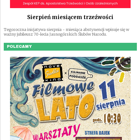
Sierpień miesiącem trzeźwości
Tegoroczna inicjatywa sierpnia - miesiąca abstynencji wpisuje się w
ważny jubileusz 70-lecia Jasnogórskich Ślubów Narodu.
POLECAMY