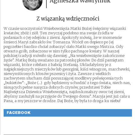
Agnieszka Wawryniuk
Z wiązanką wdzięczności
W czasie uroczystości Wniebowzięcia Matki Bożej święcimy wiązanki
kwiatów, zbóż i ziół. Ten zwyczaj podobno ma swoje źródła w
podaniach o Jej odejściu z ziemi. Apokryfy mówią, że w momencie
śmierci Maryi zabrakło św. Tomasza. Wrócił on dopiero po Jej
pogrzebie i bardzo chciał zobaczyć ciało Matki swego Mistrza. Gdy
otwarto grób, zobaczono w nim tylko pachnące kwiaty. W naszej
polskiej tradycji mówiło się dawniej: „Na wniebowzięcie zakończone
żęcie”. Matkę Bożą uważano za patronkę plonów. Do dziś pamiętam
wiązanki, które robiłam z babcią Stefanią. Układałyśmy je z
najpiękniejszych mieczyków lub georginii, kiści winogron, marchewki,
niewymłóconych kłosów pszenicy i żyta. Zawsze z wielkich
zachwytem słucham dziś poruszającej modlitwy poświęcenia tych
„bukietów”: „Boże (…) gdy będziemy schodzić z tego świata, niech nas,
niosących pełne naręcza dobrych czynów, przedstawi Tobie
Najświętsza Dziewica Wniebowzięta, najdoskonalszy owoc tej ziemi,
abyśmy zasłużyli na przyjęcie do Twojego domu”. Maryja jest już cała u
Pana, a my jeszcze w drodze. Daj Boże, by była to droga ku niebu!
FACEBOOK