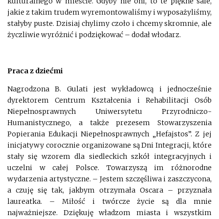
kulturalnego w mieście. Gdyby nie oni, to te piękne sale,
jakie z takim trudem wyremontowaliśmy i wyposażyliśmy,
stałyby puste. Dzisiaj chylimy czoło i chcemy skromnie, ale
życzliwie wyróżnić i podziękować – dodał włodarz.
Praca z dziećmi
Nagrodzona B. Gulati jest wykładowcą i jednocześnie
dyrektorem Centrum Kształcenia i Rehabilitacji Osób
Niepełnosprawnych Uniwersytetu Przyrodniczo-
Humanistycznego, a także prezesem Stowarzyszenia
Popierania Edukacji Niepełnosprawnych „Hefajstos”. Z jej
inicjatywy corocznie organizowane są Dni Integracji, które
stały się wzorem dla siedleckich szkół integracyjnych i
uczelni w całej Polsce. Towarzyszą im różnorodne
wydarzenia artystyczne. – Jestem szczęśliwa i zaszczycona,
a czuję się tak, jakbym otrzymała Oscara – przyznała
laureatka. – Miłość i twórcze życie są dla mnie
najważniejsze. Dziękuję władzom miasta i wszystkim