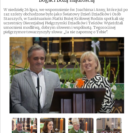
Bogaci Bożą mądrością
W niedzielę 26 lipca, we wspomnienie św. Joachima i Anny, które już po
raz szósty obchodzone było jako Światowy Dzień Dziadków i Osób
Starszych, w Sanktuarium Matki Bożej Królowej Rodzin spotkali się
uczestnicy Diecezjalnej Pielgrzymki Dziadków i Teściów. Wyjeżdżali
umocnieni modlitwą, dobrym słowem i wspólnotą. Tegorocznej
pielgrzymce towarzyszyły słowa: „Ja nie zapomnę o Tobie”.