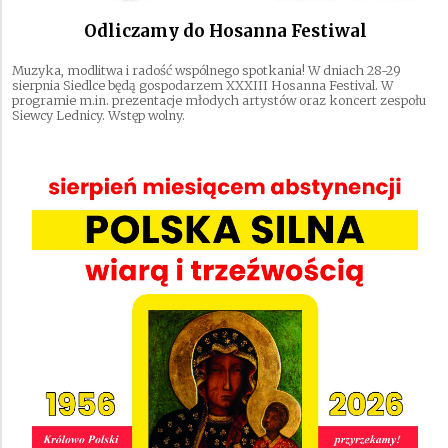
Odliczamy do Hosanna Festiwal
Muzyka, modlitwa i radość wspólnego spotkania! W dniach 28-29
sierpnia Siedlce będą gospodarzem XXXIII Hosanna Festival. W
programie m.in. prezentacje młodych artystów oraz koncert zespołu
Siewcy Lednicy. Wstęp wolny.