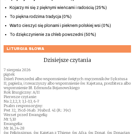
Kojarzy mi się z pięknymi wieńcami i radością (25%)
To piękna rodzima tradycja (0%)
Warto cieszyć się plonami i pieknem polskiej wsi (0%)
To dziękczynienie za chleb powszedni (50%)
LITURGIA SŁOWA
Dzisiejsze czytania
7 sierpnia 2026
piątek
Dzień Powszedni albo wspomnienie świętych męczenników Sykstusa
II, papieża, i towarzyszy albo wspomnienie św. Kajetana, prezbitera albo
wspomnienie Bł. Edmunda Bojanowskiego
Rok liturgiczny: A/II
Pierwsze czytanie:
Na 2,1;2,3; 3,1-3;3, 6-7
Psalm responsoryjny:
Pwt 32, 35cd-36ab. 39abcd. 41 (R.: 39c)
Werset przed Ewangelią:
Mt 5,10
Ewangelia:
Mt 16,24-28
św. Felicissimus, św. Kajetan z Thiene, św. Afra, św. Donat, św. Donacjan