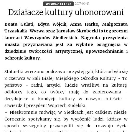
2017-06-14
24/2017 (1145)
Działacze kultury uhonorowani
Beata Gulati, Edyta Wójcik, Anna Harke, Małgorzata
Trzaskalik- Wyrwa oraz Jarosław Skrobecki to tegoroczni
laureaci Wawrzynów Siedleckich. Nagroda prezydenta
miasta przyznawana jest za wybitne osiągnięcia w
dziedzinie twórczości artystycznej, upowszechnianiu i
ochronie kultury.
Statuetki wręczono podczas uroczystej gali, która odbyła się
8 czerwca w Sali Białej Miejskiego Ośrodka Kultury. - To
państwo - radni, artyści, ludzie wrażliwi na kulturę,
odbiorcy tego, co twórcy mają do zaoferowania -
decydujecie o kondycji kultury w naszym mieście -
stwierdził prezydent Wojciech Kudelski.
– Nieskromnie mówiąc, w Siedlcach jest całkiem nieźle.
Corocznie spotykamy się, by wyróżnić ludzi, którzy w
sposób szczególny przyczynili się do rozwoju życia