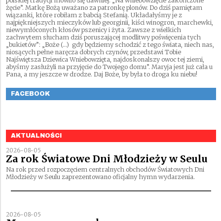
polskiej tradycji mówiło się dawniej: „Na wniebowzięcie zakończone
żęcie”. Matkę Bożą uważano za patronkę plonów. Do dziś pamiętam
wiązanki, które robiłam z babcią Stefanią. Układałyśmy je z
najpiękniejszych mieczyków lub georginii, kiści winogron, marchewki,
niewymłóconych kłosów pszenicy i żyta. Zawsze z wielkich
zachwytem słucham dziś poruszającej modlitwy poświęcenia tych
„bukietów”: „Boże (…) gdy będziemy schodzić z tego świata, niech nas,
niosących pełne naręcza dobrych czynów, przedstawi Tobie
Najświętsza Dziewica Wniebowzięta, najdoskonalszy owoc tej ziemi,
abyśmy zasłużyli na przyjęcie do Twojego domu”. Maryja jest już cała u
Pana, a my jeszcze w drodze. Daj Boże, by była to droga ku niebu!
FACEBOOK
AKTUALNOŚCI
2026-08-05
Za rok Światowe Dni Młodzieży w Seulu
Na rok przed rozpoczęciem centralnych obchodów Światowych Dni
Młodzieży w Seulu zaprezentowano oficjalny hymn wydarzenia.
2026-08-05