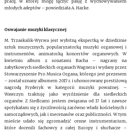
pracę, w której mogę łączyć pasję z wychowywaniem
młodych adeptów – powiedziała A. Harke.
Oswajanie muzyki klasycznej
M. Trzaskalik-Wyrwa jest wybitną ekspertką w dziedzinie
sztuk muzycznych, popularyzatorką muzyki organowej i
instrumentów, animatorką koncertów organowych. W
kwietniu album z sonatami Bacha – nagrany na
zabytkowych siedleckich organach Wagnera i wydany przez
Stowarzyszenie Pro Musica Organa, którego jest prezesem
– został uznany albumem 2017 r. i uhonorowany prestiżową
nagrodą Fryderyk w kategorii muzyki poważnej. –
Wawrzyn traktuję jako wyróżnienie dla siedleckich
organów. Z Siedlcami jestem związana od 17 lat i zawsze
spotykałam się z życzliwością zarówno władz kościelnych i
samorządowych, jak i mecenasów oraz publiczności. W tym
mieście udało się zgromadzić cenne instrumentarium,
które docenili fachowcy z całej Europy i słuchacze –