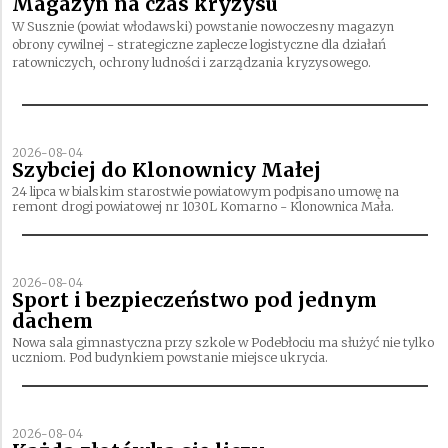
Magazyn na czas kryzysu
W Susznie (powiat włodawski) powstanie nowoczesny magazyn
obrony cywilnej - strategiczne zaplecze logistyczne dla działań
ratowniczych, ochrony ludności i zarządzania kryzysowego.
2026-08-04
Szybciej do Klonownicy Małej
24 lipca w bialskim starostwie powiatowym podpisano umowę na
remont drogi powiatowej nr 1030L Komarno - Klonownica Mała.
2026-08-04
Sport i bezpieczeństwo pod jednym
dachem
Nowa sala gimnastyczna przy szkole w Podebłociu ma służyć nie tylko
uczniom. Pod budynkiem powstanie miejsce ukrycia.
2026-08-04