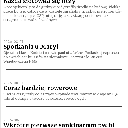
Każda złotówka się liczy
Z początkiem lipca do gminy Mordy trafiły środki na budowę żłobka,
prace konserwatorskie w kościele parafialnym, zakup instrumentów
dla orkiestry dętej OSP, integrację i aktywizację seniorów iraz
utrzymanie urządzeń wodnych.
2026-08-03
Spotkania u Maryi
Ojcowie oblaci z Kodnia i ojcowie paulini z Leśnej Podlaskiej zapraszają
do swoich sanktuariów na sierpniowe uroczystości ku czci
Wniebowzięcia NMP.
2026-08-03
Coraz bardziej rowerowe
Siedlce otrzymały od zarządu Województwa Mazowieckiego aż 13,6
mln zł dotacji na tworzenie ścieżek rowerowych!
2026-08-02
Wkrótce pierwsze sanktuarium pw. bł.