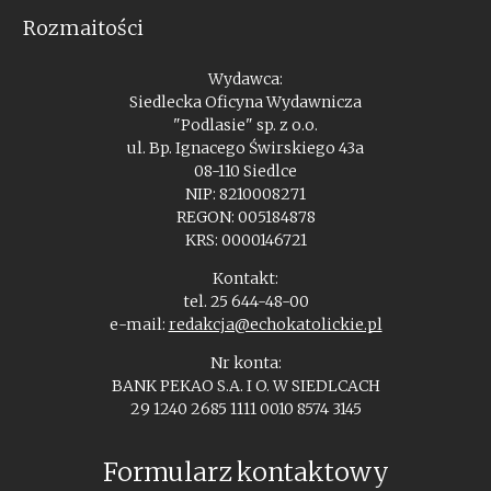
Rozmaitości
Wydawca:
Siedlecka Oficyna Wydawnicza
"Podlasie" sp. z o.o.
ul. Bp. Ignacego Świrskiego 43a
08-110 Siedlce
NIP: 8210008271
REGON: 005184878
KRS: 0000146721
Kontakt:
tel. 25 644-48-00
e-mail:
redakcja@echokatolickie.pl
Nr konta:
BANK PEKAO S.A. I O. W SIEDLCACH
29 1240 2685 1111 0010 8574 3145
Formularz kontaktowy