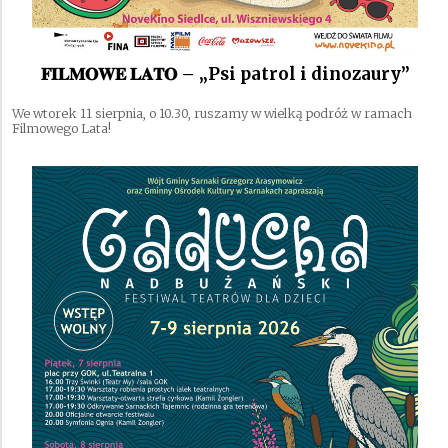
𝐅𝐈𝐋𝐌𝐎𝐖𝐄 𝐋𝐀𝐓𝐎 – „Psi patrol i dinozaury”
We wtorek 11 sierpnia, o 10.30, ruszamy w wielką podróż w ramach
Filmowego Lata!