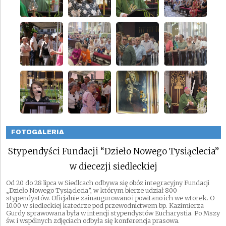
FOTOGALERIA
Stypendyści Fundacji “Dzieło Nowego Tysiąclecia”
w diecezji siedleckiej
Od 20 do 28 lipca w Siedlcach odbywa się obóz integracyjny Fundacji
„Dzieło Nowego Tysiąclecia”, w którym bierze udział 800
stypendystów. Oficjalnie zainaugurowano i powitano ich we wtorek. O
10.00 w siedleckiej katedrze pod przewodnictwem bp. Kazimierza
Gurdy sprawowana była w intencji stypendystów Eucharystia. Po Mszy
św. i wspólnych zdjęciach odbyła się konferencja prasowa.