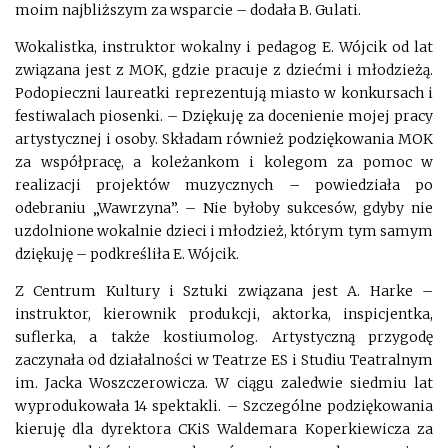
moim najbliższym za wsparcie – dodała B. Gulati.
Wokalistka, instruktor wokalny i pedagog E. Wójcik od lat
związana jest z MOK, gdzie pracuje z dziećmi i młodzieżą.
Podopieczni laureatki reprezentują miasto w konkursach i
festiwalach piosenki. – Dziękuję za docenienie mojej pracy
artystycznej i osoby. Składam również podziękowania MOK
za współpracę, a koleżankom i kolegom za pomoc w
realizacji projektów muzycznych – powiedziała po
odebraniu „Wawrzyna”. – Nie byłoby sukcesów, gdyby nie
uzdolnione wokalnie dzieci i młodzież, którym tym samym
dziękuję – podkreśliła E. Wójcik.
Z Centrum Kultury i Sztuki związana jest A. Harke –
instruktor, kierownik produkcji, aktorka, inspicjentka,
suflerka, a także kostiumolog. Artystyczną przygodę
zaczynała od działalności w Teatrze ES i Studiu Teatralnym
im. Jacka Woszczerowicza. W ciągu zaledwie siedmiu lat
wyprodukowała 14 spektakli. – Szczególne podziękowania
kieruję dla dyrektora CKiS Waldemara Koperkiewicza za