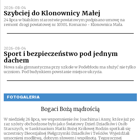
2026-08-04
Szybciej do Klonownicy Małej
24 lipca w bialskim starostwie powiatowym podpisano umowę na
remont drogi powiatowej nr 1030L Komarno - Klonownica Mała.
2026-08-04
Sport i bezpieczeństwo pod jednym
dachem
Nowa sala gimnastyczna przy szkole w Podebłociu ma służyć nie tylko
uczniom. Pod budynkiem powstanie miejsce ukrycia.
FOTOGALERIA
Bogaci Bożą mądrością
W niedzielę 26 lipca, we wspomnienie św. Joachima i Anny, które już po
raz szósty obchodzone było jako Światowy Dzień Dziadków i Osób
Starszych, w Sanktuarium Matki Bożej Królowej Rodzin spotkali się
uczestnicy Diecezjalnej Pielgrzymki Dziadków i Teściów. Wyjeżdżali
umocnieni modlitwą, dobrym słowem i wspólnotą. Tegorocznej