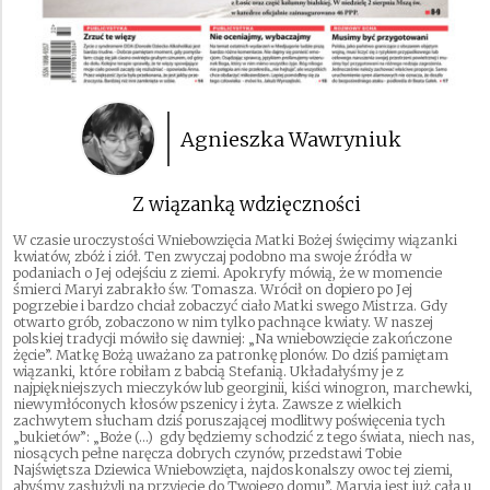
Agnieszka Wawryniuk
Z wiązanką wdzięczności
W czasie uroczystości Wniebowzięcia Matki Bożej święcimy wiązanki
kwiatów, zbóż i ziół. Ten zwyczaj podobno ma swoje źródła w
podaniach o Jej odejściu z ziemi. Apokryfy mówią, że w momencie
śmierci Maryi zabrakło św. Tomasza. Wrócił on dopiero po Jej
pogrzebie i bardzo chciał zobaczyć ciało Matki swego Mistrza. Gdy
otwarto grób, zobaczono w nim tylko pachnące kwiaty. W naszej
polskiej tradycji mówiło się dawniej: „Na wniebowzięcie zakończone
żęcie”. Matkę Bożą uważano za patronkę plonów. Do dziś pamiętam
wiązanki, które robiłam z babcią Stefanią. Układałyśmy je z
najpiękniejszych mieczyków lub georginii, kiści winogron, marchewki,
niewymłóconych kłosów pszenicy i żyta. Zawsze z wielkich
zachwytem słucham dziś poruszającej modlitwy poświęcenia tych
„bukietów”: „Boże (…) gdy będziemy schodzić z tego świata, niech nas,
niosących pełne naręcza dobrych czynów, przedstawi Tobie
Najświętsza Dziewica Wniebowzięta, najdoskonalszy owoc tej ziemi,
abyśmy zasłużyli na przyjęcie do Twojego domu”. Maryja jest już cała u