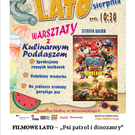
𝐅𝐈𝐋𝐌𝐎𝐖𝐄 𝐋𝐀𝐓𝐎 – „Psi patrol i dinozaury”