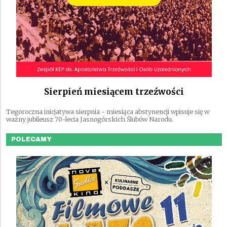
Sierpień miesiącem trzeźwości
Tegoroczna inicjatywa sierpnia - miesiąca abstynencji wpisuje się w
ważny jubileusz 70-lecia Jasnogórskich Ślubów Narodu.
POLECAMY