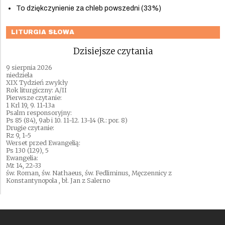
To dziękczynienie za chleb powszedni (33%)
LITURGIA SŁOWA
Dzisiejsze czytania
9 sierpnia 2026
niedziela
XIX Tydzień zwykły
Rok liturgiczny: A/II
Pierwsze czytanie:
1 Krl 19, 9. 11-13a
Psalm responsoryjny:
Ps 85 (84), 9ab i 10. 11-12. 13-14 (R.: por. 8)
Drugie czytanie:
Rz 9, 1-5
Werset przed Ewangelią:
Ps 130 (129), 5
Ewangelia:
Mt 14, 22-33
św. Roman, św. Nathaeus, św. Fedliminus, Męczennicy z
Konstantynopola , bł. Jan z Salerno