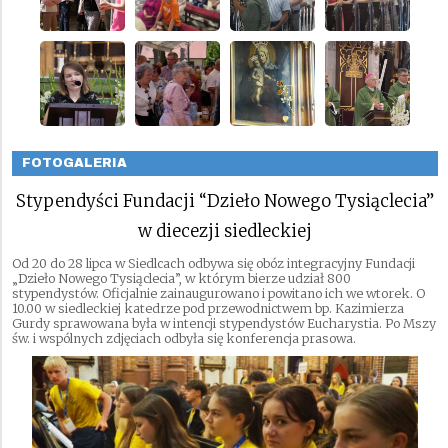
FOTOGALERIA
Stypendyści Fundacji “Dzieło Nowego Tysiąclecia”
w diecezji siedleckiej
Od 20 do 28 lipca w Siedlcach odbywa się obóz integracyjny Fundacji
„Dzieło Nowego Tysiąclecia”, w którym bierze udział 800
stypendystów. Oficjalnie zainaugurowano i powitano ich we wtorek. O
10.00 w siedleckiej katedrze pod przewodnictwem bp. Kazimierza
Gurdy sprawowana była w intencji stypendystów Eucharystia. Po Mszy
św. i wspólnych zdjęciach odbyła się konferencja prasowa.