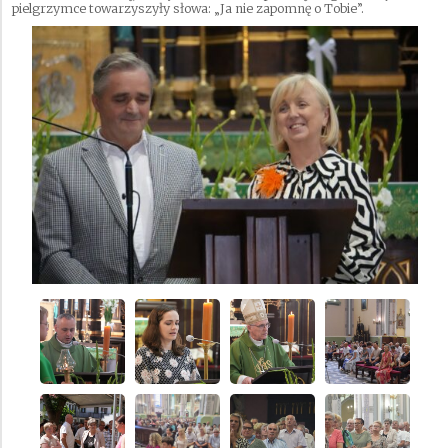
pielgrzymce towarzyszyły słowa: „Ja nie zapomnę o Tobie”.