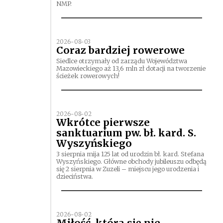
NMP.
2026-08-03
Coraz bardziej rowerowe
Siedlce otrzymały od zarządu Województwa
Mazowieckiego aż 13,6 mln zł dotacji na tworzenie
ścieżek rowerowych!
2026-08-02
Wkrótce pierwsze
sanktuarium pw. bł. kard. S.
Wyszyńskiego
3 sierpnia mija 125 lat od urodzin bł. kard. Stefana
Wyszyńskiego. Główne obchody jubileuszu odbędą
się 2 sierpnia w Zuzeli – miejscu jego urodzenia i
dzieciństwa.
2026-08-02