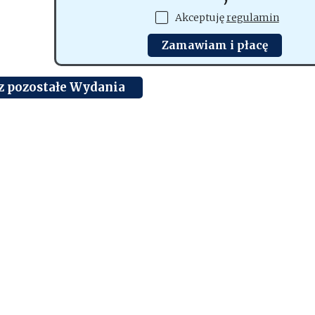
Akceptuję
regulamin
Zamawiam i płacę
z pozostałe Wydania