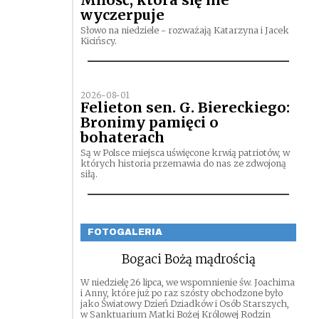
Miłość, która się nie
wyczerpuje
Słowo na niedziele - rozważają Katarzyna i Jacek
Kicińscy.
2026-08-01
Felieton sen. G. Biereckiego:
Bronimy pamięci o
bohaterach
Są w Polsce miejsca uświęcone krwią patriotów, w
których historia przemawia do nas ze zdwojoną
siłą.
FOTOGALERIA
Bogaci Bożą mądrością
W niedzielę 26 lipca, we wspomnienie św. Joachima
i Anny, które już po raz szósty obchodzone było
jako Światowy Dzień Dziadków i Osób Starszych,
w Sanktuarium Matki Bożej Królowej Rodzin