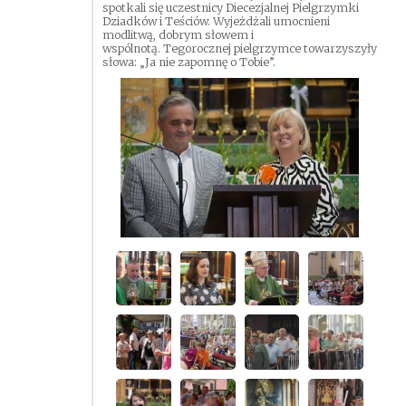
spotkali się uczestnicy Diecezjalnej Pielgrzymki
Dziadków i Teściów. Wyjeżdżali umocnieni
modlitwą, dobrym słowem i
wspólnotą. Tegorocznej pielgrzymce towarzyszyły
słowa: „Ja nie zapomnę o Tobie”.