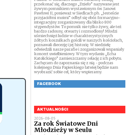
przekonać się, dlaczego „Dzieło” nazywane jest
żywym pomnikiem wystawionym św. Janowi
Pawłowi II, ponieważ w Siedlcach ph. „Jesteście
przyjaciółmi moimi” odbył się obóz formacyjno-
integracyjny zorganizowany dla blisko 800
stypendystów. To pomnik nie tylko żywy, ale też
bardzo radosny, otwarty i rozmodlony! Młodzi
uśmiechnięci ludzie w charakterystycznych
żółtych koszulkach gościli w naszych kościołach,
poznawali diecezję i jej historię. W niedzielę
odwiedzili nasze parafie i zorganizowali wspaniały
koncert uwielbieniowy. W tym wydaniu „Echa
Katolickiego” zamieszczamy relację z ich pobytu.
Zachęcam do zapoznania się z nią - podczas
kolejnego Dnia Papieskiego łatwiej będzie nam
wyobrazić sobie cel, który wspieramy.
FACEBOOK
AKTUALNOŚCI
2026-08-05
Za rok Światowe Dni
Młodzieży w Seulu