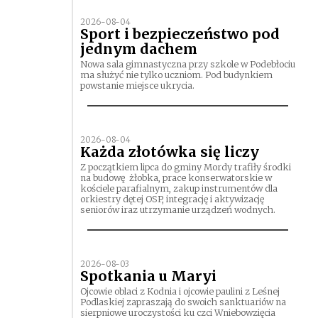
2026-08-04
Sport i bezpieczeństwo pod
jednym dachem
Nowa sala gimnastyczna przy szkole w Podebłociu
ma służyć nie tylko uczniom. Pod budynkiem
powstanie miejsce ukrycia.
2026-08-04
Każda złotówka się liczy
Z początkiem lipca do gminy Mordy trafiły środki
na budowę żłobka, prace konserwatorskie w
kościele parafialnym, zakup instrumentów dla
orkiestry dętej OSP, integrację i aktywizację
seniorów iraz utrzymanie urządzeń wodnych.
2026-08-03
Spotkania u Maryi
Ojcowie oblaci z Kodnia i ojcowie paulini z Leśnej
Podlaskiej zapraszają do swoich sanktuariów na
sierpniowe uroczystości ku czci Wniebowzięcia