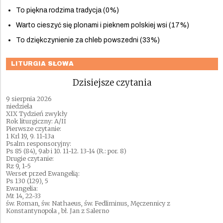
To piękna rodzima tradycja (0%)
Warto cieszyć się plonami i pieknem polskiej wsi (17%)
To dziękczynienie za chleb powszedni (33%)
LITURGIA SŁOWA
Dzisiejsze czytania
9 sierpnia 2026
niedziela
XIX Tydzień zwykły
Rok liturgiczny: A/II
Pierwsze czytanie:
1 Krl 19, 9. 11-13a
Psalm responsoryjny:
Ps 85 (84), 9ab i 10. 11-12. 13-14 (R.: por. 8)
Drugie czytanie:
Rz 9, 1-5
Werset przed Ewangelią:
Ps 130 (129), 5
Ewangelia:
Mt 14, 22-33
św. Roman, św. Nathaeus, św. Fedliminus, Męczennicy z
Konstantynopola , bł. Jan z Salerno