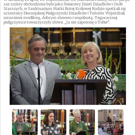
raz szósty obchodzone było jako Światowy Dzień Dziadków i Osób
Starszych, w Sanktuarium Matki Bożej Królowej Rodzin spotkali się
uczestnicy Diecezjalnej Pielgrzymki Dziadków i Teściów. Wyjeżdżali
umocnieni modlitwą, dobrym słowem i wspólnotą. Tegorocznej
pielgrzymce towarzyszyły słowa: „Ja nie zapomnę o Tobie”.