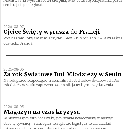
Modlitwa ma wybrzmieć 24 sierpnia, w 35. rocznicę odzyskania przez
ten kraj niepodległości.
2026-08-07
Ojciec Święty wyrusza do Francji
Pod hasłem "Aby świat miał życie" Leon XIV w dniach 25-28 września
odwiedzi Francję.
2026-08-05
Za rok Światowe Dni Młodzieży w Seulu
Na rok przed rozpoczęciem centralnych obchodów Światowych Dni
Młodzieży w Seulu zaprezentowano oficjalny hymn wydarzenia.
2026-08-05
Magazyn na czas kryzysu
W Susznie (powiat włodawski) powstanie nowoczesny magazyn
obrony cywilnej - strategiczne zaplecze logistyczne dla działań
ratowniczych, ochrony ludności i zarządzania kryzysowego.