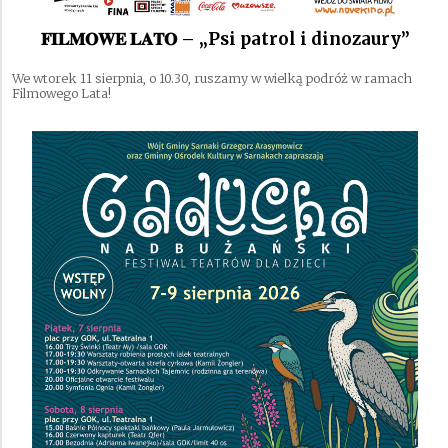
𝐅𝐈𝐋𝐌𝐎𝐖𝐄 𝐋𝐀𝐓𝐎 – „Psi patrol i dinozaury”
We wtorek 11 sierpnia, o 10.30, ruszamy w wielką podróż w ramach
Filmowego Lata!