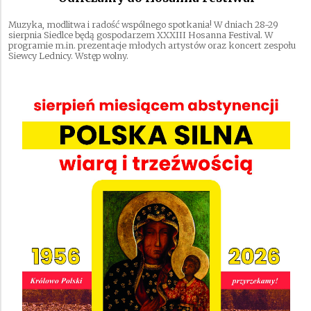
Muzyka, modlitwa i radość wspólnego spotkania! W dniach 28-29
sierpnia Siedlce będą gospodarzem XXXIII Hosanna Festival. W
programie m.in. prezentacje młodych artystów oraz koncert zespołu
Siewcy Lednicy. Wstęp wolny.