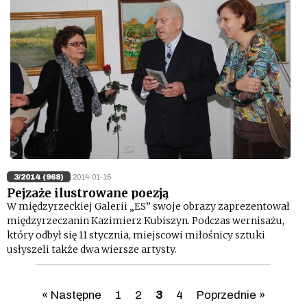
3/2014 (968)
2014-01-15
Pejzaże ilustrowane poezją
W międzyrzeckiej Galerii „ES” swoje obrazy zaprezentował
międzyrzeczanin Kazimierz Kubiszyn. Podczas wernisażu,
który odbył się 11 stycznia, miejscowi miłośnicy sztuki
usłyszeli także dwa wiersze artysty.
« Następne
1
2
3
4
Poprzednie »