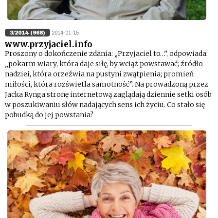
3/2014 (968)
2014-01-15
www.przyjaciel.info
Proszony o dokończenie zdania: „Przyjaciel to…”, odpowiada:
„pokarm wiary, która daje siłę, by wciąż powstawać; źródło
nadziei, która orzeźwia na pustyni zwątpienia; promień
miłości, która rozświetla samotność”. Na prowadzoną przez
Jacka Rynga stronę internetową zaglądają dziennie setki osób
w poszukiwaniu słów nadających sens ich życiu. Co stało się
pobudką do jej powstania?