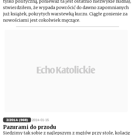
tylko polityczną, ponieważ ta jest ostatnio niezwykle nudna),
stwierdziłem, że wypada powrócić do dawno zapomnianych
już książek, pokrytych warstewką kurzu. Ciągłe gonienie za
nowościami jest cokolwiek męczące.
3/2014 (968)
2014-01-15
Pazurami do przodu
Siedzimy tak sobie z najlepszym z mężów przy stole, kolację