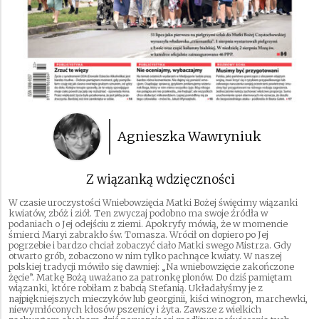
Agnieszka Wawryniuk
Z wiązanką wdzięczności
W czasie uroczystości Wniebowzięcia Matki Bożej święcimy wiązanki
kwiatów, zbóż i ziół. Ten zwyczaj podobno ma swoje źródła w
podaniach o Jej odejściu z ziemi. Apokryfy mówią, że w momencie
śmierci Maryi zabrakło św. Tomasza. Wrócił on dopiero po Jej
pogrzebie i bardzo chciał zobaczyć ciało Matki swego Mistrza. Gdy
otwarto grób, zobaczono w nim tylko pachnące kwiaty. W naszej
polskiej tradycji mówiło się dawniej: „Na wniebowzięcie zakończone
żęcie”. Matkę Bożą uważano za patronkę plonów. Do dziś pamiętam
wiązanki, które robiłam z babcią Stefanią. Układałyśmy je z
najpiękniejszych mieczyków lub georginii, kiści winogron, marchewki,
niewymłóconych kłosów pszenicy i żyta. Zawsze z wielkich