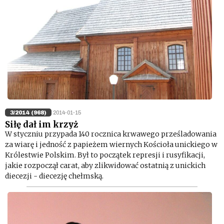
3/2014 (968)
2014-01-15
Siłę dał im krzyż
W styczniu przypada 140 rocznica krwawego prześladowania
za wiarę i jedność z papieżem wiernych Kościoła unickiego w
Królestwie Polskim. Był to początek represji i rusyfikacji,
jakie rozpoczął carat, aby zlikwidować ostatnią z unickich
diecezji - diecezję chełmską.