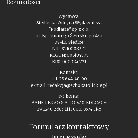
Rozmaitości
Wydawca:
Siedlecka Oficyna Wydawnicza
"Podlasie" sp. z o.o.
ul. Bp. Ignacego Świrskiego 43a
08-110 Siedlce
NIP: 8210008271
REGON: 005184878
KRS: 0000146721
Kontakt:
tel. 25 644-48-00
e-mail:
redakcja@echokatolickie.pl
Nr konta:
BANK PEKAO S.A. I O. W SIEDLCACH
29 1240 2685 1111 0010 8574 3145
Formularz kontaktowy
Imię i nazwisko