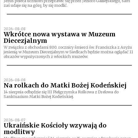
Jezus poleca uczniom przeprawić się przez Jezioro Galilejskiego, sam
zaś udaje się na górę, by się modlić.
2026-08-08
Wkrótce nowa wystawa w Muzeum
Diecezjalnym
W związku z obchodami 800. rocznicy śmierci św. Franciszka z Asyżu
jesienią w Muzeum Diecezjalnym w Siedlcach będzie można oglądać 11
obrazów wypożyczonych z włoskich muzeów.
2026-08-08
Na rolkach do Matki Bożej Kodeńskiej
14 sierpnia odbędzie się III Pielgrzymka Rolkowa z Drelowa do
Sanktuarium Matki Bożej Kodeńskiej.
2026-08-07
Ukraińskie Kościoły wzywają do
modlitwy