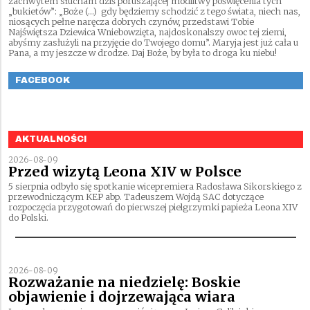
zachwytem słucham dziś poruszającej modlitwy poświęcenia tych
„bukietów”: „Boże (…) gdy będziemy schodzić z tego świata, niech nas,
niosących pełne naręcza dobrych czynów, przedstawi Tobie
Najświętsza Dziewica Wniebowzięta, najdoskonalszy owoc tej ziemi,
abyśmy zasłużyli na przyjęcie do Twojego domu”. Maryja jest już cała u
Pana, a my jeszcze w drodze. Daj Boże, by była to droga ku niebu!
FACEBOOK
AKTUALNOŚCI
2026-08-09
Przed wizytą Leona XIV w Polsce
5 sierpnia odbyło się spotkanie wicepremiera Radosława Sikorskiego z
przewodniczącym KEP abp. Tadeuszem Wojdą SAC dotyczące
rozpoczęcia przygotowań do pierwszej pielgrzymki papieża Leona XIV
do Polski.
2026-08-09
Rozważanie na niedzielę: Boskie
objawienie i dojrzewająca wiara