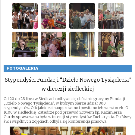
FOTOGALERIA
Stypendyści Fundacji “Dzieło Nowego Tysiąclecia”
w diecezji siedleckiej
Od 20 do 28 lipca w Siedlcach odbywa się obóz integracyjny Fundacji
„Dzieło Nowego Tysiąclecia”, w którym bierze udział 800
stypendystów. Oficjalnie zainaugurowano i powitano ich we wtorek. O
10.00 w siedleckiej katedrze pod przewodnictwem bp. Kazimierza
Gurdy sprawowana była w intencji stypendystów Eucharystia. Po Mszy
św. i wspólnych zdjęciach odbyła się konferencja prasowa.