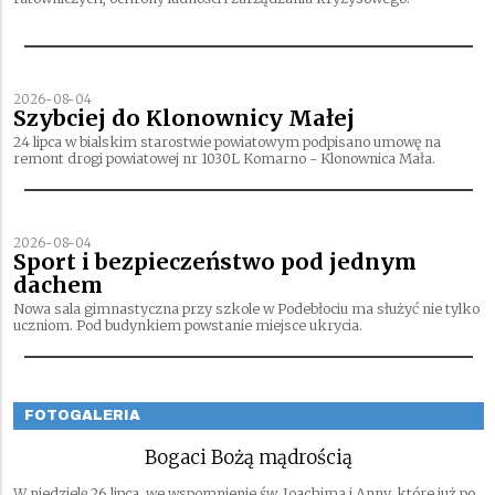
2026-08-04
Szybciej do Klonownicy Małej
24 lipca w bialskim starostwie powiatowym podpisano umowę na
remont drogi powiatowej nr 1030L Komarno - Klonownica Mała.
2026-08-04
Sport i bezpieczeństwo pod jednym
dachem
Nowa sala gimnastyczna przy szkole w Podebłociu ma służyć nie tylko
uczniom. Pod budynkiem powstanie miejsce ukrycia.
FOTOGALERIA
Bogaci Bożą mądrością
W niedzielę 26 lipca, we wspomnienie św. Joachima i Anny, które już po