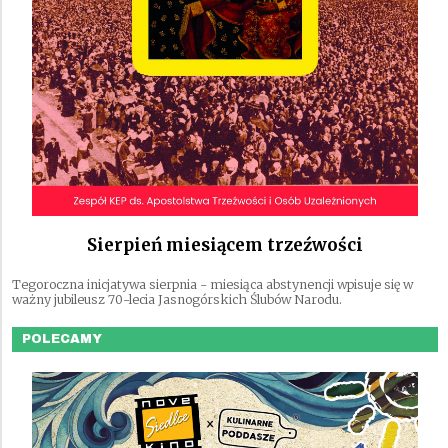
Sierpień miesiącem trzeźwości
Tegoroczna inicjatywa sierpnia - miesiąca abstynencji wpisuje się w
ważny jubileusz 70-lecia Jasnogórskich Ślubów Narodu.
POLECAMY