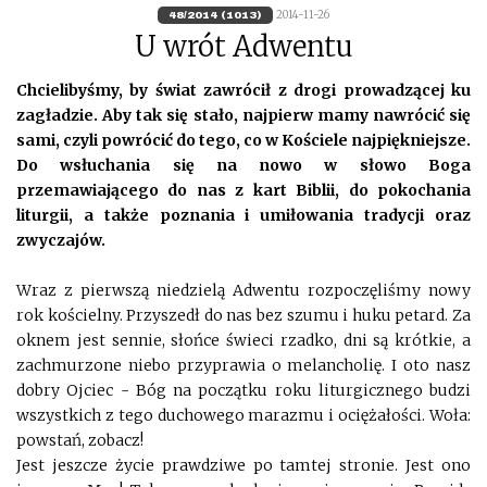
2014-11-26
48/2014 (1013)
U wrót Adwentu
Chcielibyśmy, by świat zawrócił z drogi prowadzącej ku
zagładzie. Aby tak się stało, najpierw mamy nawrócić się
sami, czyli powrócić do tego, co w Kościele najpiękniejsze.
Do wsłuchania się na nowo w słowo Boga
przemawiającego do nas z kart Biblii, do pokochania
liturgii, a także poznania i umiłowania tradycji oraz
zwyczajów.
Wraz z pierwszą niedzielą Adwentu rozpoczęliśmy nowy
rok kościelny. Przyszedł do nas bez szumu i huku petard. Za
oknem jest sennie, słońce świeci rzadko, dni są krótkie, a
zachmurzone niebo przyprawia o melancholię. I oto nasz
dobry Ojciec - Bóg na początku roku liturgicznego budzi
wszystkich z tego duchowego marazmu i ociężałości. Woła:
powstań, zobacz!
Jest jeszcze życie prawdziwe po tamtej stronie. Jest ono