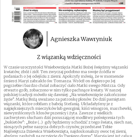
Agnieszka Wawryniuk
Z wiązanką wdzięczności
W czasie uroczystości Wniebowzięcia Matki Bożej święcimy wiązanki
kwiatów, zbóż i ziół. Ten zwyczaj podobno ma swoje źródła w
podaniach o Jej odejściu z ziemi. Apokryfy mówią, że w momencie
śmierci Maryi zabrakło św. Tomasza. Wrócił on dopiero po Jej
pogrzebie i bardzo chciał zobaczyć ciało Matki swego Mistrza. Gdy
otwarto grób, zobaczono w nim tylko pachnące kwiaty. W naszej
polskiej tradycji mówiło się dawniej: „Na wniebowzięcie zakończone
żęcie”. Matkę Bożą uważano za patronkę plonów. Do dziś pamiętam
wiązanki, które robiłam z babcią Stefanią. Układałyśmy je z
najpiękniejszych mieczyków lub georginii, kiści winogron, marchewki,
niewymłóconych kłosów pszenicy i żyta. Zawsze z wielkich
zachwytem słucham dziś poruszającej modlitwy poświęcenia tych
„bukietów”: „Boże (…) gdy będziemy schodzić z tego świata, niech nas,
niosących pełne naręcza dobrych czynów, przedstawi Tobie
Najświętsza Dziewica Wniebowzięta, najdoskonalszy owoc tej ziemi,
abyśmy zasłużyli na przyjęcie do Twojego domu”. Maryja jest już cała u