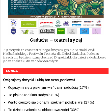
Gaducha – teatralny raj
7-9 sierpnia to czas teatralnego święta w gminie Sarnaki, czyli
Nadbużańskiego Festiwalu Teatrów dla Dzieci Gaducha. Podczas
trzech dni będzie można obejrzeć 10 spektakli dla dzieci a dodatkowo
jeden spektakl dla widzów dorosłych.
SONDA
Świętujemy dożynki. Lubię ten czas, ponieważ
Kojarzy mi się z pięknymi wieńcami i radością (17%)
To piękna rodzima tradycja (0%)
Warto cieszyć się plonami i pieknem polskiej wsi (17%)
To dziękczynienie za chleb powszedni (33%)