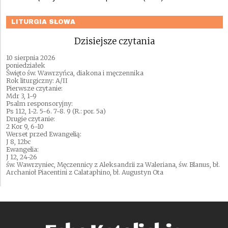
LITURGIA SŁOWA
Dzisiejsze czytania
10 sierpnia 2026
poniedziałek
Święto św. Wawrzyńca, diakona i męczennika
Rok liturgiczny: A/II
Pierwsze czytanie:
Mdr 3, 1-9
Psalm responsoryjny:
Ps 112, 1-2. 5-6. 7-8. 9 (R.: por. 5a)
Drugie czytanie:
2 Kor 9, 6-10
Werset przed Ewangelią:
J 8, 12bc
Ewangelia:
J 12, 24-26
św. Wawrzyniec, Męczennicy z Aleksandrii za Waleriana, św. Blanus, bł.
Archanioł Piacentini z Calataphino, bł. Augustyn Ota