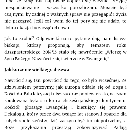
inne, ze Mną! Tak naprawdę dopiero się zacznie. Przyjdę
niespodziewanie i wszystko porozliczam. Musicie być
czujnymi, by żadnej z ważnych spraw nie przegapić i życia
nie przegrać. Jeśli coś wam do tej pory się nie udało, to
dobra okazja, by zacząć od nowa.
Jak to zrobić? Odpowiedź na to pytanie dają nam księża
biskupi, którzy proponują, aby tematem roku
duszpasterskiego 2014/15 stało się nawrócenie: „Wierzę w
Syna Bożego. Nawróćcie się i wierzcie w Ewangelię”.
Jak korzenie wielkiego drzewa
Nawrócić się, tzn. powrócić do tego, co było wcześniej. Ze
zdziwieniem patrzymy, jak Europa oddala się od Boga i
Kościoła. Fala laicyzacji niszczy oraz poniewiera to, na czym
zbudowana była struktura chrześcijańskiego kontynentu.
Kościół, głoszący Ewangelię i kierujący się prawem
Dekalogu, który przez dwa tysiące lat stanowił oparcie dla
całych społeczeństw, dziś zaczyna być im niepotrzebny, a
Boże przykazania przestają zobowiązywać. Padają