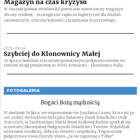
Magazyn na czas kryzysu
W Susznie (powiat włodawski) powstanie nowoczesny magazyn
obrony cywilnej - strategiczne zaplecze logistyczne dla działań
ratowniczych, ochrony ludności i zarządzania kryzysowego.
2026-08-04
Szybciej do Klonownicy Małej
24 lipca w bialskim starostwie powiatowym podpisano umowę na
remont drogi powiatowej nr 1030L Komarno - Klonownica Mała.
FOTOGALERIA
Bogaci Bożą mądrością
W niedzielę 26 lipca, we wspomnienie św. Joachima i Anny, które już po
raz szósty obchodzone było jako Światowy Dzień Dziadków i Osób
Starszych, w Sanktuarium Matki Bożej Królowej Rodzin spotkali się
uczestnicy Diecezjalnej Pielgrzymki Dziadków i Teściów. Wyjeżdżali
umocnieni modlitwą, dobrym słowem i wspólnotą. Tegorocznej
pielgrzymce towarzyszyły słowa: „Ja nie zapomnę o Tobie”.