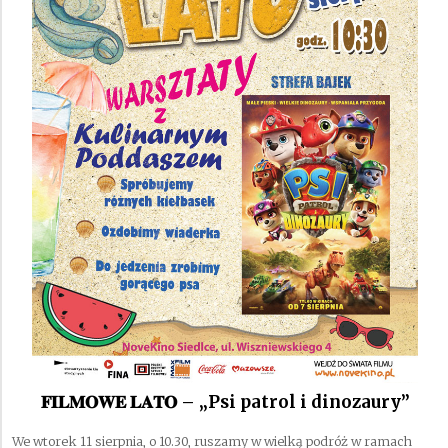
𝐅𝐈𝐋𝐌𝐎𝐖𝐄 𝐋𝐀𝐓𝐎 – „Psi patrol i dinozaury”
We wtorek 11 sierpnia, o 10.30, ruszamy w wielką podróż w ramach