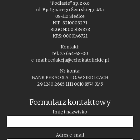
"Podlasie" sp. z o.o.
ul. Bp. Ignacego Świrskiego 43a
08-110 Siedlce
NIP: 8210008271
REGON: 005184878
KRS: 0000146721
Kontakt:
tel. 25 644-48-00
e-mail:
redakcja@echokatolickie.pl
Nr konta:
BANK PEKAO S.A. I O. W SIEDLCACH
29 1240 2685 1111 0010 8574 3145
Formularz kontaktowy
Imię i nazwisko
Adres e-mail