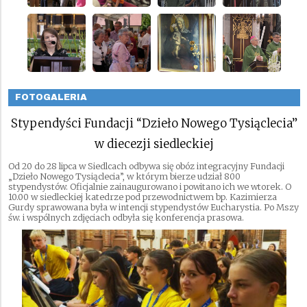
FOTOGALERIA
Stypendyści Fundacji “Dzieło Nowego Tysiąclecia”
w diecezji siedleckiej
Od 20 do 28 lipca w Siedlcach odbywa się obóz integracyjny Fundacji
„Dzieło Nowego Tysiąclecia”, w którym bierze udział 800
stypendystów. Oficjalnie zainaugurowano i powitano ich we wtorek. O
10.00 w siedleckiej katedrze pod przewodnictwem bp. Kazimierza
Gurdy sprawowana była w intencji stypendystów Eucharystia. Po Mszy
św. i wspólnych zdjęciach odbyła się konferencja prasowa.