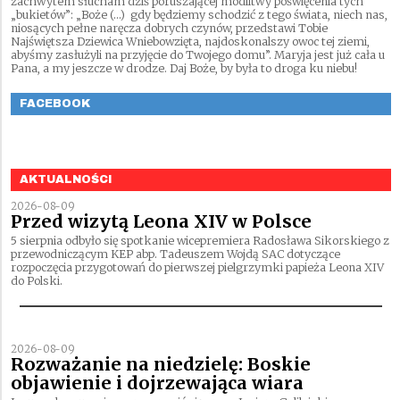
zachwytem słucham dziś poruszającej modlitwy poświęcenia tych
„bukietów”: „Boże (…) gdy będziemy schodzić z tego świata, niech nas,
niosących pełne naręcza dobrych czynów, przedstawi Tobie
Najświętsza Dziewica Wniebowzięta, najdoskonalszy owoc tej ziemi,
abyśmy zasłużyli na przyjęcie do Twojego domu”. Maryja jest już cała u
Pana, a my jeszcze w drodze. Daj Boże, by była to droga ku niebu!
FACEBOOK
AKTUALNOŚCI
2026-08-09
Przed wizytą Leona XIV w Polsce
5 sierpnia odbyło się spotkanie wicepremiera Radosława Sikorskiego z
przewodniczącym KEP abp. Tadeuszem Wojdą SAC dotyczące
rozpoczęcia przygotowań do pierwszej pielgrzymki papieża Leona XIV
do Polski.
2026-08-09
Rozważanie na niedzielę: Boskie
objawienie i dojrzewająca wiara