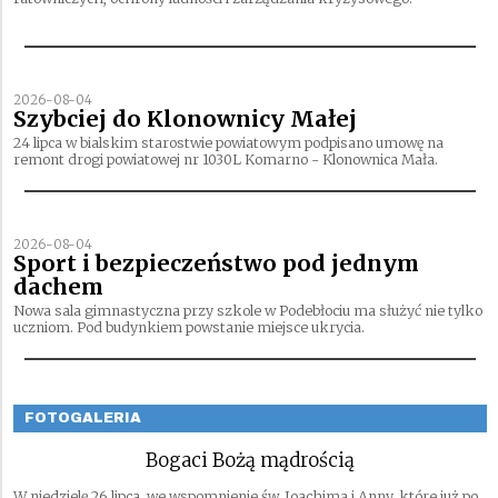
2026-08-04
Szybciej do Klonownicy Małej
24 lipca w bialskim starostwie powiatowym podpisano umowę na
remont drogi powiatowej nr 1030L Komarno - Klonownica Mała.
2026-08-04
Sport i bezpieczeństwo pod jednym
dachem
Nowa sala gimnastyczna przy szkole w Podebłociu ma służyć nie tylko
uczniom. Pod budynkiem powstanie miejsce ukrycia.
FOTOGALERIA
Bogaci Bożą mądrością
W niedzielę 26 lipca, we wspomnienie św. Joachima i Anny, które już po