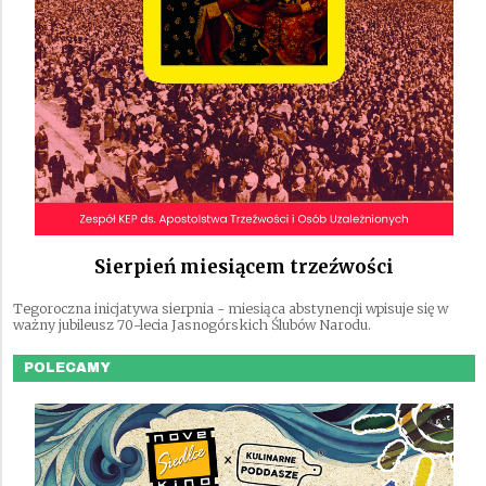
Sierpień miesiącem trzeźwości
Tegoroczna inicjatywa sierpnia - miesiąca abstynencji wpisuje się w
ważny jubileusz 70-lecia Jasnogórskich Ślubów Narodu.
POLECAMY