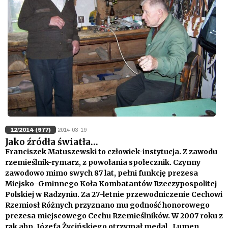
12/2014 (977)
2014-03-19
Jako źródła światła…
Franciszek Matuszewski to człowiek-instytucja. Z zawodu
rzemieślnik-rymarz, z powołania społecznik. Czynny
zawodowo mimo swych 87 lat, pełni funkcję prezesa
Miejsko-Gminnego Koła Kombatantów Rzeczypospolitej
Polskiej w Radzyniu. Za 27-letnie przewodniczenie Cechowi
Rzemiosł Różnych przyznano mu godność honorowego
prezesa miejscowego Cechu Rzemieślników. W 2007 roku z
rąk abp. Józefa Życińskiego otrzymał medal „Lumen