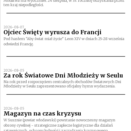
Modlitwa ma wybrzmieć 24 sierpnia, w 35. rocznicę odzyskania przez
ten kraj niepodległości.
2026-08-07
Ojciec Święty wyrusza do Francji
Pod hasłem "Aby świat miał życie" Leon XIV w dniach 25-28 września
odwiedzi Francję.
2026-08-05
Za rok Światowe Dni Młodzieży w Seulu
Na rok przed rozpoczęciem centralnych obchodów Światowych Dni
Młodzieży w Seulu zaprezentowano oficjalny hymn wydarzenia.
2026-08-05
Magazyn na czas kryzysu
W Susznie (powiat włodawski) powstanie nowoczesny magazyn
obrony cywilnej - strategiczne zaplecze logistyczne dla działań
ratowniczych, ochrony ludności i zarządzania kryzysowego.