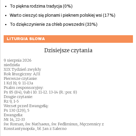
To piękna rodzima tradycja (0%)
Warto cieszyć się plonami i pieknem polskiej wsi (17%)
To dziękczynienie za chleb powszedni (33%)
LITURGIA SŁOWA
Dzisiejsze czytania
9 sierpnia 2026
niedziela
XIX Tydzień zwykły
Rok liturgiczny: A/II
Pierwsze czytanie:
1 Krl 19, 9. 11-13a
Psalm responsoryjny:
Ps 85 (84), 9ab i 10. 11-12. 13-14 (R.: por. 8)
Drugie czytanie:
Rz 9, 1-5
Werset przed Ewangelią:
Ps 130 (129), 5
Ewangelia:
Mt 14, 22-33
św. Roman, św. Nathaeus, św. Fedliminus, Męczennicy z
Konstantynopola , bł. Jan z Salerno