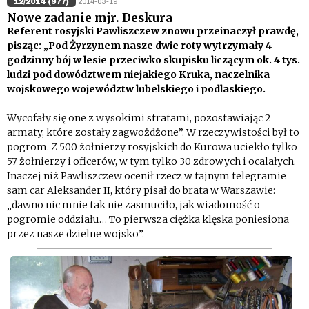
12/2014 (977)
2014-03-19
Nowe zadanie mjr. Deskura
Referent rosyjski Pawliszczew znowu przeinaczył prawdę,
pisząc: „Pod Żyrzynem nasze dwie roty wytrzymały 4-
godzinny bój w lesie przeciwko skupisku liczącym ok. 4 tys.
ludzi pod dowództwem niejakiego Kruka, naczelnika
wojskowego województw lubelskiego i podlaskiego.
Wycofały się one z wysokimi stratami, pozostawiając 2
armaty, które zostały zagwożdżone”. W rzeczywistości był to
pogrom. Z 500 żołnierzy rosyjskich do Kurowa uciekło tylko
57 żołnierzy i oficerów, w tym tylko 30 zdrowych i ocalałych.
Inaczej niż Pawliszczew ocenił rzecz w tajnym telegramie
sam car Aleksander II, który pisał do brata w Warszawie:
„dawno nic mnie tak nie zasmuciło, jak wiadomość o
pogromie oddziału… To pierwsza ciężka klęska poniesiona
przez nasze dzielne wojsko”.