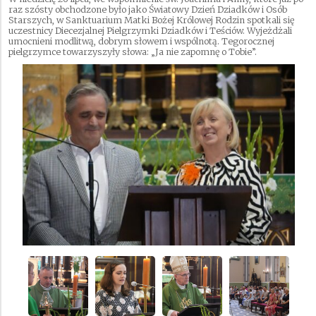
raz szósty obchodzone było jako Światowy Dzień Dziadków i Osób
Starszych, w Sanktuarium Matki Bożej Królowej Rodzin spotkali się
uczestnicy Diecezjalnej Pielgrzymki Dziadków i Teściów. Wyjeżdżali
umocnieni modlitwą, dobrym słowem i wspólnotą. Tegorocznej
pielgrzymce towarzyszyły słowa: „Ja nie zapomnę o Tobie”.