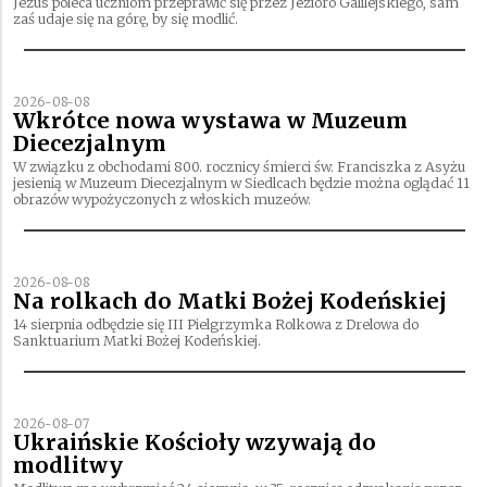
Jezus poleca uczniom przeprawić się przez Jezioro Galilejskiego, sam
zaś udaje się na górę, by się modlić.
2026-08-08
Wkrótce nowa wystawa w Muzeum
Diecezjalnym
W związku z obchodami 800. rocznicy śmierci św. Franciszka z Asyżu
jesienią w Muzeum Diecezjalnym w Siedlcach będzie można oglądać 11
obrazów wypożyczonych z włoskich muzeów.
2026-08-08
Na rolkach do Matki Bożej Kodeńskiej
14 sierpnia odbędzie się III Pielgrzymka Rolkowa z Drelowa do
Sanktuarium Matki Bożej Kodeńskiej.
2026-08-07
Ukraińskie Kościoły wzywają do
modlitwy