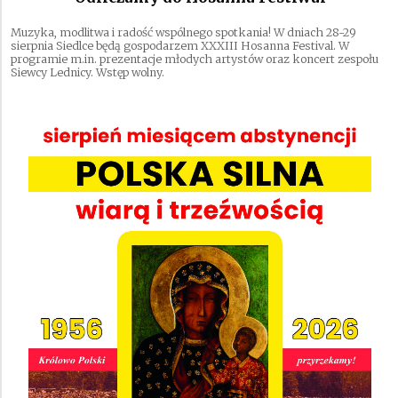
Muzyka, modlitwa i radość wspólnego spotkania! W dniach 28-29
sierpnia Siedlce będą gospodarzem XXXIII Hosanna Festival. W
programie m.in. prezentacje młodych artystów oraz koncert zespołu
Siewcy Lednicy. Wstęp wolny.