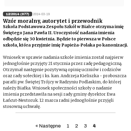
12/2014 (977)
2014-03-19
Wzór moralny, autorytet i przewodnik
Szkoła Podstawowa Zespołu Szkół w Białce otrzyma imię
Świętego Jana Pawła II. Uroczystość nadania imienia
odbędzie się 30 kwietnia. Będzie to pierwsza w Polsce
szkoła, która przyjmie imię Papieża-Polaka po kanonizacji.
Wniosek w sprawie nadania szkole imienia został najpierw
jednogłośnie przyjęty 21 stycznia przez radę pedagogiczną.
Otrzymał następnie pozytywną opinię uczniów i rodziców
oraz rady sołeckiej i ks. kan. Andrzeja Kieliszka - proboszcza
parafii pw. Świętej Trójcy w Radzyniu Podlaskim, do której
należy Białka. Wniosek społeczności szkoły o nadanie
imienia przedstawiła na sesji rady gminy dyrektor Ewa
Łańcut-Nestoruk. 12 marca radni jednogłośnie przyjęli
stosowną uchwałę.
« Następne
1
2
3
4