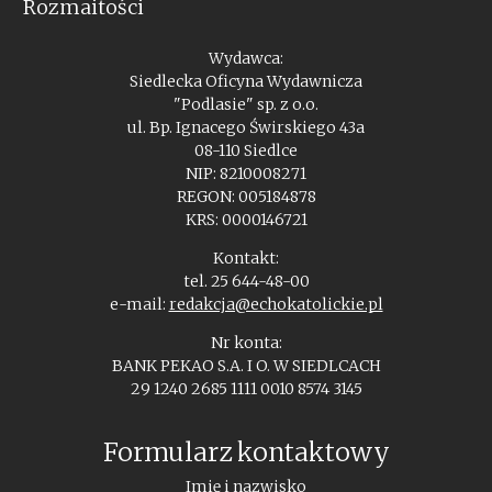
Rozmaitości
Wydawca:
Siedlecka Oficyna Wydawnicza
"Podlasie" sp. z o.o.
ul. Bp. Ignacego Świrskiego 43a
08-110 Siedlce
NIP: 8210008271
REGON: 005184878
KRS: 0000146721
Kontakt:
tel. 25 644-48-00
e-mail:
redakcja@echokatolickie.pl
Nr konta:
BANK PEKAO S.A. I O. W SIEDLCACH
29 1240 2685 1111 0010 8574 3145
Formularz kontaktowy
Imię i nazwisko