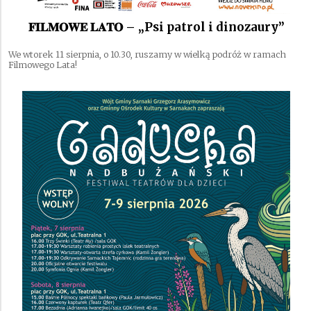
𝐅𝐈𝐋𝐌𝐎𝐖𝐄 𝐋𝐀𝐓𝐎 – „Psi patrol i dinozaury”
We wtorek 11 sierpnia, o 10.30, ruszamy w wielką podróż w ramach
Filmowego Lata!