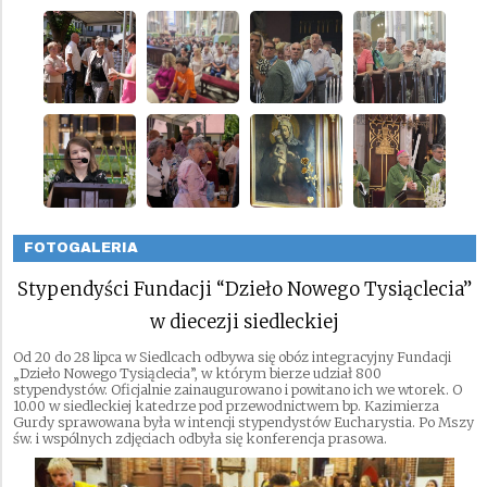
FOTOGALERIA
Stypendyści Fundacji “Dzieło Nowego Tysiąclecia”
w diecezji siedleckiej
Od 20 do 28 lipca w Siedlcach odbywa się obóz integracyjny Fundacji
„Dzieło Nowego Tysiąclecia”, w którym bierze udział 800
stypendystów. Oficjalnie zainaugurowano i powitano ich we wtorek. O
10.00 w siedleckiej katedrze pod przewodnictwem bp. Kazimierza
Gurdy sprawowana była w intencji stypendystów Eucharystia. Po Mszy
św. i wspólnych zdjęciach odbyła się konferencja prasowa.