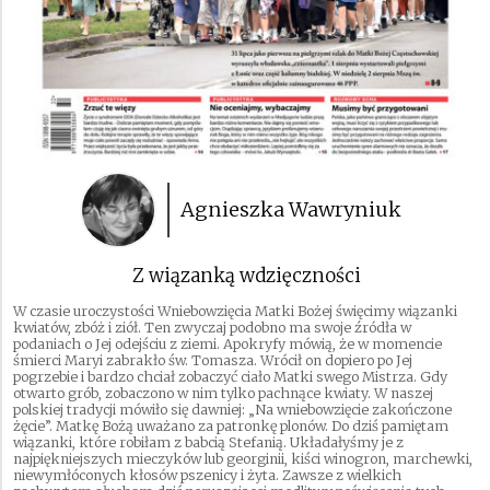
Agnieszka Wawryniuk
Z wiązanką wdzięczności
W czasie uroczystości Wniebowzięcia Matki Bożej święcimy wiązanki
kwiatów, zbóż i ziół. Ten zwyczaj podobno ma swoje źródła w
podaniach o Jej odejściu z ziemi. Apokryfy mówią, że w momencie
śmierci Maryi zabrakło św. Tomasza. Wrócił on dopiero po Jej
pogrzebie i bardzo chciał zobaczyć ciało Matki swego Mistrza. Gdy
otwarto grób, zobaczono w nim tylko pachnące kwiaty. W naszej
polskiej tradycji mówiło się dawniej: „Na wniebowzięcie zakończone
żęcie”. Matkę Bożą uważano za patronkę plonów. Do dziś pamiętam
wiązanki, które robiłam z babcią Stefanią. Układałyśmy je z
najpiękniejszych mieczyków lub georginii, kiści winogron, marchewki,
niewymłóconych kłosów pszenicy i żyta. Zawsze z wielkich