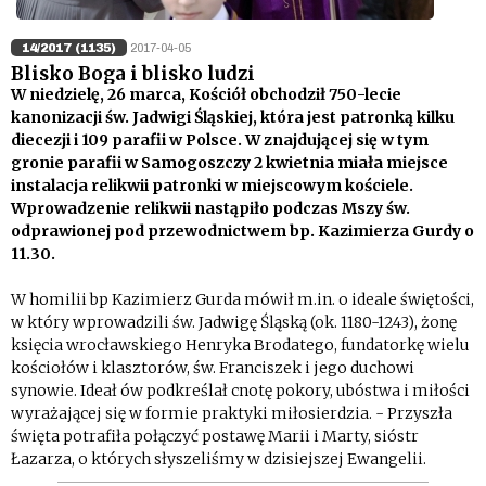
14/2017 (1135)
2017-04-05
Blisko Boga i blisko ludzi
W niedzielę, 26 marca, Kościół obchodził 750-lecie
kanonizacji św. Jadwigi Śląskiej, która jest patronką kilku
diecezji i 109 parafii w Polsce. W znajdującej się w tym
gronie parafii w Samogoszczy 2 kwietnia miała miejsce
instalacja relikwii patronki w miejscowym kościele.
Wprowadzenie relikwii nastąpiło podczas Mszy św.
odprawionej pod przewodnictwem bp. Kazimierza Gurdy o
11.30.
W homilii bp Kazimierz Gurda mówił m.in. o ideale świętości,
w który wprowadzili św. Jadwigę Śląską (ok. 1180-1243), żonę
księcia wrocławskiego Henryka Brodatego, fundatorkę wielu
kościołów i klasztorów, św. Franciszek i jego duchowi
synowie. Ideał ów podkreślał cnotę pokory, ubóstwa i miłości
wyrażającej się w formie praktyki miłosierdzia. - Przyszła
święta potrafiła połączyć postawę Marii i Marty, sióstr
Łazarza, o których słyszeliśmy w dzisiejszej Ewangelii.