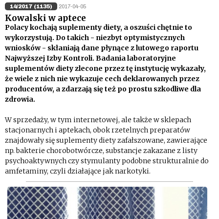
14/2017 (1135)
2017-04-05
Kowalski w aptece
Polacy kochają suplementy diety, a oszuści chętnie to
wykorzystują. Do takich - niezbyt optymistycznych
wniosków - skłaniają dane płynące z lutowego raportu
Najwyższej Izby Kontroli. Badania laboratoryjne
suplementów diety zlecone przez tę instytucję wykazały,
że wiele z nich nie wykazuje cech deklarowanych przez
producentów, a zdarzają się też po prostu szkodliwe dla
zdrowia.
W sprzedaży, w tym internetowej, ale także w sklepach
stacjonarnych i aptekach, obok rzetelnych preparatów
znajdowały się suplementy diety zafałszowane, zawierające
np. bakterie chorobotwórcze, substancje zakazane z listy
psychoaktywnych czy stymulanty podobne strukturalnie do
amfetaminy, czyli działające jak narkotyki.