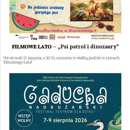
𝐅𝐈𝐋𝐌𝐎𝐖𝐄 𝐋𝐀𝐓𝐎 – „Psi patrol i dinozaury”
We wtorek 11 sierpnia, o 10.30, ruszamy w wielką podróż w ramach
Filmowego Lata!