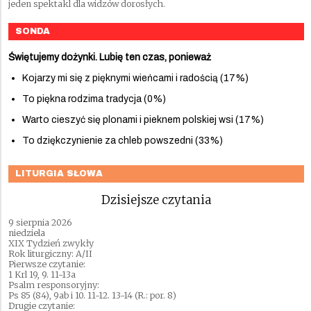
jeden spektakl dla widzów dorosłych.
SONDA
Świętujemy dożynki. Lubię ten czas, ponieważ
Kojarzy mi się z pięknymi wieńcami i radością (17%)
To piękna rodzima tradycja (0%)
Warto cieszyć się plonami i pieknem polskiej wsi (17%)
To dziękczynienie za chleb powszedni (33%)
LITURGIA SŁOWA
Dzisiejsze czytania
9 sierpnia 2026
niedziela
XIX Tydzień zwykły
Rok liturgiczny: A/II
Pierwsze czytanie:
1 Krl 19, 9. 11-13a
Psalm responsoryjny:
Ps 85 (84), 9ab i 10. 11-12. 13-14 (R.: por. 8)
Drugie czytanie: