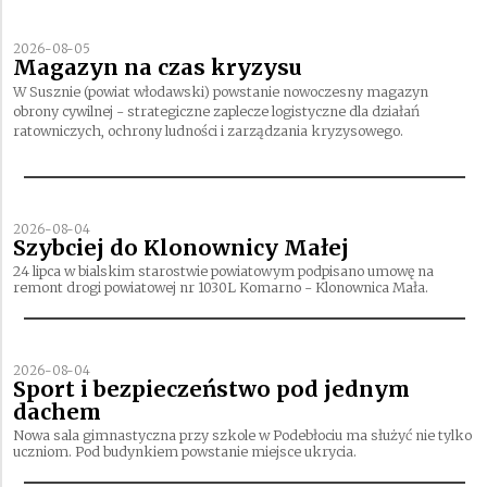
2026-08-05
Magazyn na czas kryzysu
W Susznie (powiat włodawski) powstanie nowoczesny magazyn
obrony cywilnej - strategiczne zaplecze logistyczne dla działań
ratowniczych, ochrony ludności i zarządzania kryzysowego.
2026-08-04
Szybciej do Klonownicy Małej
24 lipca w bialskim starostwie powiatowym podpisano umowę na
remont drogi powiatowej nr 1030L Komarno - Klonownica Mała.
2026-08-04
Sport i bezpieczeństwo pod jednym
dachem
Nowa sala gimnastyczna przy szkole w Podebłociu ma służyć nie tylko
uczniom. Pod budynkiem powstanie miejsce ukrycia.