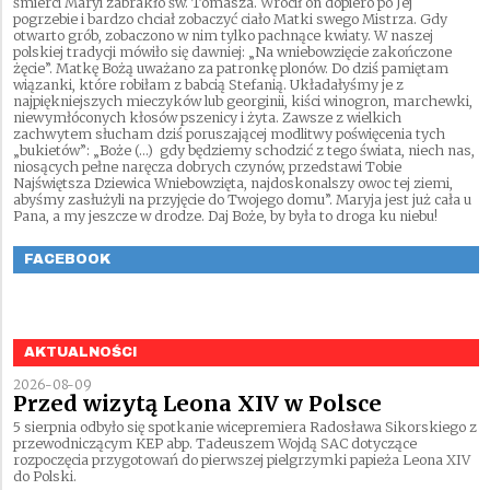
śmierci Maryi zabrakło św. Tomasza. Wrócił on dopiero po Jej
pogrzebie i bardzo chciał zobaczyć ciało Matki swego Mistrza. Gdy
otwarto grób, zobaczono w nim tylko pachnące kwiaty. W naszej
polskiej tradycji mówiło się dawniej: „Na wniebowzięcie zakończone
żęcie”. Matkę Bożą uważano za patronkę plonów. Do dziś pamiętam
wiązanki, które robiłam z babcią Stefanią. Układałyśmy je z
najpiękniejszych mieczyków lub georginii, kiści winogron, marchewki,
niewymłóconych kłosów pszenicy i żyta. Zawsze z wielkich
zachwytem słucham dziś poruszającej modlitwy poświęcenia tych
„bukietów”: „Boże (…) gdy będziemy schodzić z tego świata, niech nas,
niosących pełne naręcza dobrych czynów, przedstawi Tobie
Najświętsza Dziewica Wniebowzięta, najdoskonalszy owoc tej ziemi,
abyśmy zasłużyli na przyjęcie do Twojego domu”. Maryja jest już cała u
Pana, a my jeszcze w drodze. Daj Boże, by była to droga ku niebu!
FACEBOOK
AKTUALNOŚCI
2026-08-09
Przed wizytą Leona XIV w Polsce
5 sierpnia odbyło się spotkanie wicepremiera Radosława Sikorskiego z
przewodniczącym KEP abp. Tadeuszem Wojdą SAC dotyczące
rozpoczęcia przygotowań do pierwszej pielgrzymki papieża Leona XIV
do Polski.