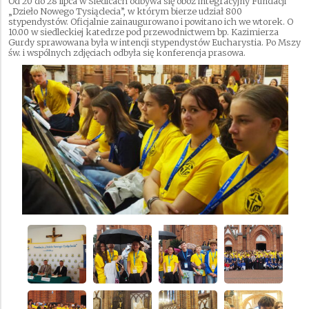
Od 20 do 28 lipca w Siedlcach odbywa się obóz integracyjny Fundacji
„Dzieło Nowego Tysiąclecia”, w którym bierze udział 800
stypendystów. Oficjalnie zainaugurowano i powitano ich we wtorek. O
10.00 w siedleckiej katedrze pod przewodnictwem bp. Kazimierza
Gurdy sprawowana była w intencji stypendystów Eucharystia. Po Mszy
św. i wspólnych zdjęciach odbyła się konferencja prasowa.