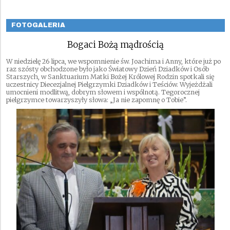
FOTOGALERIA
Bogaci Bożą mądrością
W niedzielę 26 lipca, we wspomnienie św. Joachima i Anny, które już po
raz szósty obchodzone było jako Światowy Dzień Dziadków i Osób
Starszych, w Sanktuarium Matki Bożej Królowej Rodzin spotkali się
uczestnicy Diecezjalnej Pielgrzymki Dziadków i Teściów. Wyjeżdżali
umocnieni modlitwą, dobrym słowem i wspólnotą. Tegorocznej
pielgrzymce towarzyszyły słowa: „Ja nie zapomnę o Tobie”.