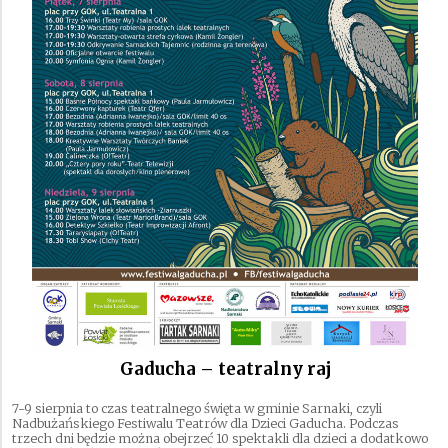
Gaducha – teatralny raj
7-9 sierpnia to czas teatralnego święta w gminie Sarnaki, czyli
Nadbużańskiego Festiwalu Teatrów dla Dzieci Gaducha. Podczas
trzech dni będzie można obejrzeć 10 spektakli dla dzieci a dodatkowo