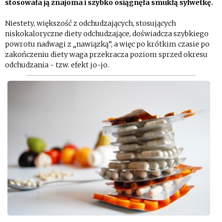
stosowała ją znajoma i szybko osiągnęła smukłą sylwetkę.
Niestety, większość z odchudzających, stosujących
niskokaloryczne diety odchudzające, doświadcza szybkiego
powrotu nadwagi z „nawiązką”, a więc po krótkim czasie po
zakończeniu diety waga przekracza poziom sprzed okresu
odchudzania - tzw. efekt jo-jo.