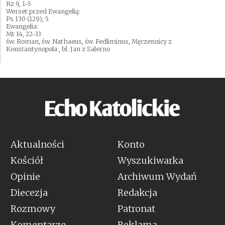
Rz 9, 1-5
Werset przed Ewangelią:
Ps 130 (129), 5
Ewangelia:
Mt 14, 22-33
św. Roman, św. Nathaeus, św. Fedliminus, Męczennicy z
Konstantynopola , bł. Jan z Salerno
Aktualności
Konto
Kościół
Wyszukiwarka
Opinie
Archiwum Wydań
Diecezja
Redakcja
Rozmowy
Patronat
Komentarze
Reklama