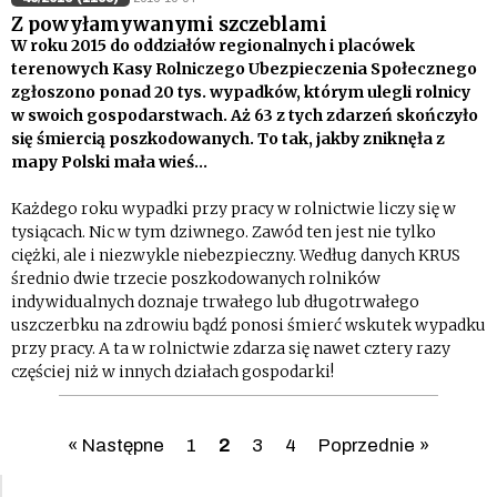
Z powyłamywanymi szczeblami
W roku 2015 do oddziałów regionalnych i placówek
terenowych Kasy Rolniczego Ubezpieczenia Społecznego
zgłoszono ponad 20 tys. wypadków, którym ulegli rolnicy
w swoich gospodarstwach. Aż 63 z tych zdarzeń skończyło
się śmiercią poszkodowanych. To tak, jakby zniknęła z
mapy Polski mała wieś…
Każdego roku wypadki przy pracy w rolnictwie liczy się w
tysiącach. Nic w tym dziwnego. Zawód ten jest nie tylko
ciężki, ale i niezwykle niebezpieczny. Według danych KRUS
średnio dwie trzecie poszkodowanych rolników
indywidualnych doznaje trwałego lub długotrwałego
uszczerbku na zdrowiu bądź ponosi śmierć wskutek wypadku
przy pracy. A ta w rolnictwie zdarza się nawet cztery razy
częściej niż w innych działach gospodarki!
« Następne
1
2
3
4
Poprzednie »