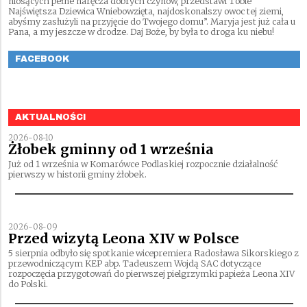
niosących pełne naręcza dobrych czynów, przedstawi Tobie
Najświętsza Dziewica Wniebowzięta, najdoskonalszy owoc tej ziemi,
abyśmy zasłużyli na przyjęcie do Twojego domu”. Maryja jest już cała u
Pana, a my jeszcze w drodze. Daj Boże, by była to droga ku niebu!
FACEBOOK
AKTUALNOŚCI
2026-08-10
Żłobek gminny od 1 września
Już od 1 września w Komarówce Podlaskiej rozpocznie działalność
pierwszy w historii gminy żłobek.
2026-08-09
Przed wizytą Leona XIV w Polsce
5 sierpnia odbyło się spotkanie wicepremiera Radosława Sikorskiego z
przewodniczącym KEP abp. Tadeuszem Wojdą SAC dotyczące
rozpoczęcia przygotowań do pierwszej pielgrzymki papieża Leona XIV
do Polski.