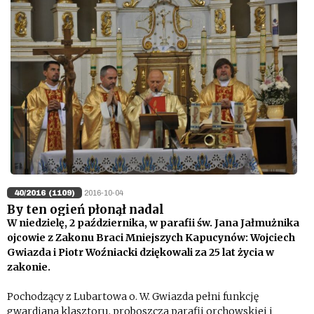
40/2016 (1109)
2016-10-04
By ten ogień płonął nadal
W niedzielę, 2 października, w parafii św. Jana Jałmużnika
ojcowie z Zakonu Braci Mniejszych Kapucynów: Wojciech
Gwiazda i Piotr Woźniacki dziękowali za 25 lat życia w
zakonie.
Pochodzący z Lubartowa o. W. Gwiazda pełni funkcję
gwardiana klasztoru, proboszcza parafii orchowskiej i