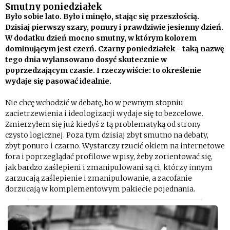
Smutny poniedziałek
Było sobie lato. Było i minęło, stając się przeszłością.
Dzisiaj pierwszy szary, ponury i prawdziwie jesienny dzień.
W dodatku dzień mocno smutny, w którym kolorem
dominującym jest czerń. Czarny poniedziałek - taką nazwę
tego dnia wylansowano dosyć skutecznie w
poprzedzającym czasie. I rzeczywiście: to określenie
wydaje się pasować idealnie.
Nie chcę wchodzić w debatę, bo w pewnym stopniu
zacietrzewienia i ideologizacji wydaje się to bezcelowe.
Zmierzyłem się już kiedyś z tą problematyką od strony
czysto logicznej. Poza tym dzisiaj zbyt smutno na debaty,
zbyt ponuro i czarno. Wystarczy rzucić okiem na internetowe
fora i poprzeglądać profilowe wpisy, żeby zorientować się,
jak bardzo zaślepieni i zmanipulowani są ci, którzy innym
zarzucają zaślepienie i zmanipulowanie, a zacofanie
dorzucają w komplementowym pakiecie pojednania.