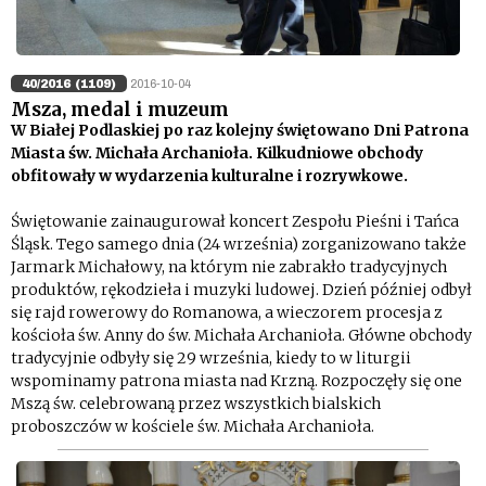
40/2016 (1109)
2016-10-04
Msza, medal i muzeum
W Białej Podlaskiej po raz kolejny świętowano Dni Patrona
Miasta św. Michała Archanioła. Kilkudniowe obchody
obfitowały w wydarzenia kulturalne i rozrywkowe.
Świętowanie zainaugurował koncert Zespołu Pieśni i Tańca
Śląsk. Tego samego dnia (24 września) zorganizowano także
Jarmark Michałowy, na którym nie zabrakło tradycyjnych
produktów, rękodzieła i muzyki ludowej. Dzień później odbył
się rajd rowerowy do Romanowa, a wieczorem procesja z
kościoła św. Anny do św. Michała Archanioła. Główne obchody
tradycyjnie odbyły się 29 września, kiedy to w liturgii
wspominamy patrona miasta nad Krzną. Rozpoczęły się one
Mszą św. celebrowaną przez wszystkich bialskich
proboszczów w kościele św. Michała Archanioła.