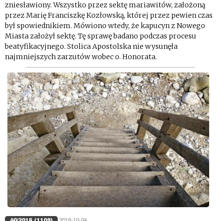
zniesławiony. Wszystko przez sektę mariawitów, założoną
przez Marię Franciszkę Kozłowską, której przez pewien czas
był spowiednikiem. Mówiono wtedy, że kapucyn z Nowego
Miasta założył sektę. Tę sprawę badano podczas procesu
beatyfikacyjnego. Stolica Apostolska nie wysunęła
najmniejszych zarzutów wobec o. Honorata.
40/2016 (1109)
2016-10-04