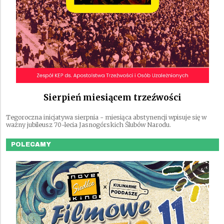
Sierpień miesiącem trzeźwości
Tegoroczna inicjatywa sierpnia - miesiąca abstynencji wpisuje się w
ważny jubileusz 70-lecia Jasnogórskich Ślubów Narodu.
POLECAMY