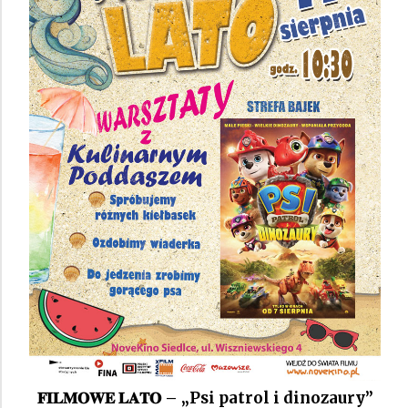
𝐅𝐈𝐋𝐌𝐎𝐖𝐄 𝐋𝐀𝐓𝐎 – „Psi patrol i dinozaury”