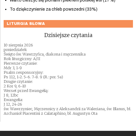
Warto cieszyć się plonami i pieknem polskiej wsi (17%)
To dziękczynienie za chleb powszedni (33%)
LITURGIA SŁOWA
Dzisiejsze czytania
10 sierpnia 2026
poniedziałek
Święto św. Wawrzyńca, diakona i męczennika
Rok liturgiczny: A/II
Pierwsze czytanie:
Mdr 3, 1-9
Psalm responsoryjny:
Ps 112, 1-2. 5-6. 7-8. 9 (R.: por. 5a)
Drugie czytanie:
2 Kor 9, 6-10
Werset przed Ewangelią:
J 8, 12bc
Ewangelia:
J 12, 24-26
św. Wawrzyniec, Męczennicy z Aleksandrii za Waleriana, św. Blanus, bł.
Archanioł Piacentini z Calataphino, bł. Augustyn Ota