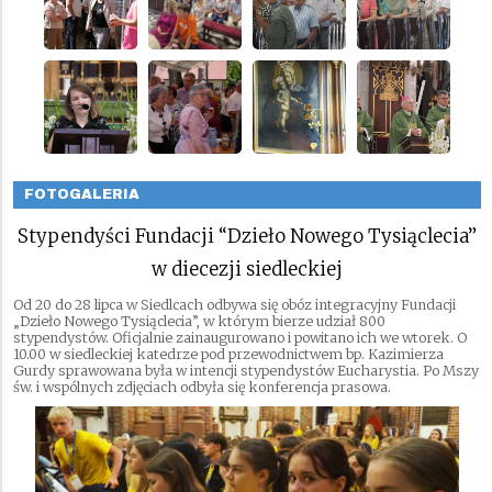
FOTOGALERIA
Stypendyści Fundacji “Dzieło Nowego Tysiąclecia”
w diecezji siedleckiej
Od 20 do 28 lipca w Siedlcach odbywa się obóz integracyjny Fundacji
„Dzieło Nowego Tysiąclecia”, w którym bierze udział 800
stypendystów. Oficjalnie zainaugurowano i powitano ich we wtorek. O
10.00 w siedleckiej katedrze pod przewodnictwem bp. Kazimierza
Gurdy sprawowana była w intencji stypendystów Eucharystia. Po Mszy
św. i wspólnych zdjęciach odbyła się konferencja prasowa.