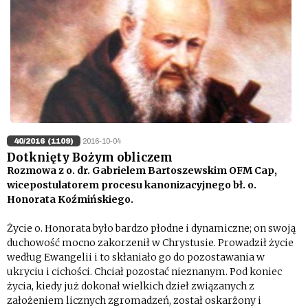
40/2016 (1109)
2016-10-04
Dotknięty Bożym obliczem
Rozmowa z o. dr. Gabrielem Bartoszewskim OFM Cap,
wicepostulatorem procesu kanonizacyjnego bł. o.
Honorata Koźmińskiego.
Życie o. Honorata było bardzo płodne i dynamiczne; on swoją
duchowość mocno zakorzenił w Chrystusie. Prowadził życie
według Ewangelii i to skłaniało go do pozostawania w
ukryciu i cichości. Chciał pozostać nieznanym. Pod koniec
życia, kiedy już dokonał wielkich dzieł związanych z
założeniem licznych zgromadzeń, został oskarżony i