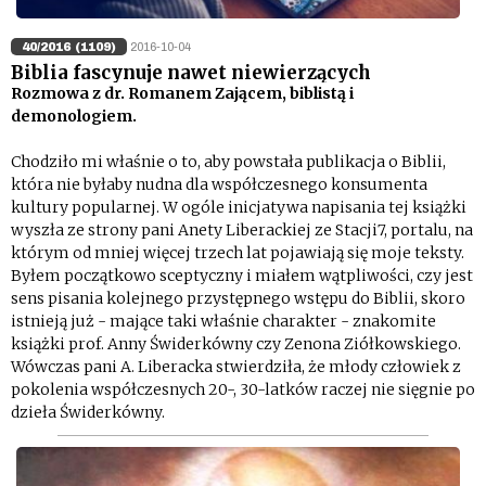
40/2016 (1109)
2016-10-04
Biblia fascynuje nawet niewierzących
Rozmowa z dr. Romanem Zającem, biblistą i
demonologiem.
Chodziło mi właśnie o to, aby powstała publikacja o Biblii,
która nie byłaby nudna dla współczesnego konsumenta
kultury popularnej. W ogóle inicjatywa napisania tej książki
wyszła ze strony pani Anety Liberackiej ze Stacji7, portalu, na
którym od mniej więcej trzech lat pojawiają się moje teksty.
Byłem początkowo sceptyczny i miałem wątpliwości, czy jest
sens pisania kolejnego przystępnego wstępu do Biblii, skoro
istnieją już - mające taki właśnie charakter - znakomite
książki prof. Anny Świderkówny czy Zenona Ziółkowskiego.
Wówczas pani A. Liberacka stwierdziła, że młody człowiek z
pokolenia współczesnych 20-, 30-latków raczej nie sięgnie po
dzieła Świderkówny.