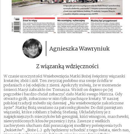
Agnieszka Wawryniuk
Z wiązanką wdzięczności
W czasie uroczystości Wniebowzięcia Matki Bożej święcimy wiązanki
kwiatów, zbóż i ziół. Ten zwyczaj podobno ma swoje źródła w
podaniach o Jej odejściu z ziemi. Apokryfy mówią, że w momencie
śmierci Maryi zabrakło św. Tomasza. Wrócił on dopiero po Jej
pogrzebie i bardzo chciał zobaczyć ciało Matki swego Mistrza. Gdy
otwarto grób, zobaczono w nim tylko pachnące kwiaty. W naszej
polskiej tradycji mówiło się dawniej: „Na wniebowzięcie zakończone
żęcie”. Matkę Bożą uważano za patronkę plonów. Do dziś pamiętam
wiązanki, które robiłam z babcią Stefanią. Układałyśmy je z
najpiękniejszych mieczyków lub georginii, kiści winogron, marchewki,
niewymłóconych kłosów pszenicy i żyta. Zawsze z wielkich
zachwytem słucham dziś poruszającej modlitwy poświęcenia tych
„bukietów”: „Boże (…) gdy będziemy schodzić z tego świata, niech nas,