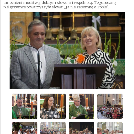
umocnieni modlitwą, dobrym słowem i wspólnotą. Tegorocznej
pielgrzymce towarzyszyły słowa: „Ja nie zapomnę o Tobie”.