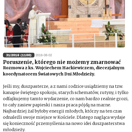
31/2016 (1100)
2016-08-02
Poruszenie, którego nie możemy zmarnować
Rozmowa z ks. Wojciechem Hackiewiczem, diecezjalnym
koordynatorem Światowych Dni Młodzieży.
Jeśli my, duszpasterze, a z nami rodzice usiądziemy na tzw.
kanapie świętego spokoju, starych schematów, rutyny, i tylko
odfajkujemy tamto wydarzenie, co nam bardzo realnie grozi,
to cały zasiew papieski i nasza praca pójdą na marne.
Najbardziej żal byłoby energii młodych, którzy na ten czas
odnaleźli swoje miejsce w Kościele. Dlatego nagląca wydaje
się konieczność przemyślenia na nowo idei duszpasterstwa
młodzieży.