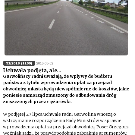
31/2016 (1100)
2016-08-02
Uchwała podjęta, ale…
Garwolińscy radni uważają, że wpływy do budżetu
państwa z tytułu wprowadzenia opłat za przejazd
obwodnicą miasta będą niewspółmierne do kosztów, jakie
poniesie samorząd zmuszony do odbudowania dróg
zniszczonych przez ciężarówki.
W podjętej 27 lipca uchwale radni Garwolina wnoszą o
wstrzymanie rozporządzenia Rady Ministrów w sprawie
wprowadzenia opłat za przejazd obwodnicą. Poseł Grzegorz
Woźniak sądzi, że prawdopodobnie zabraknie argumentów,