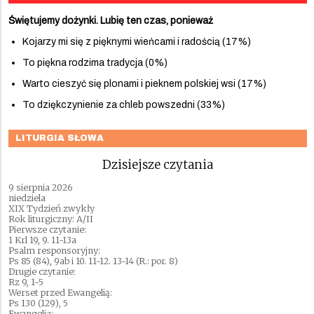
Świętujemy dożynki. Lubię ten czas, ponieważ
Kojarzy mi się z pięknymi wieńcami i radością (17%)
To piękna rodzima tradycja (0%)
Warto cieszyć się plonami i pieknem polskiej wsi (17%)
To dziękczynienie za chleb powszedni (33%)
LITURGIA SŁOWA
Dzisiejsze czytania
9 sierpnia 2026
niedziela
XIX Tydzień zwykły
Rok liturgiczny: A/II
Pierwsze czytanie:
1 Krl 19, 9. 11-13a
Psalm responsoryjny:
Ps 85 (84), 9ab i 10. 11-12. 13-14 (R.: por. 8)
Drugie czytanie:
Rz 9, 1-5
Werset przed Ewangelią:
Ps 130 (129), 5
Ewangelia: