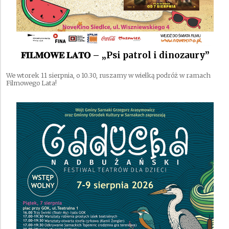
𝐅𝐈𝐋𝐌𝐎𝐖𝐄 𝐋𝐀𝐓𝐎 – „Psi patrol i dinozaury”
We wtorek 11 sierpnia, o 10.30, ruszamy w wielką podróż w ramach
Filmowego Lata!