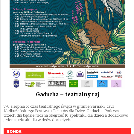
Gaducha – teatralny raj
7-9 sierpnia to czas teatralnego święta w gminie Sarnaki, czyli
Nadbużańskiego Festiwalu Teatrów dla Dzieci Gaducha. Podczas
trzech dni będzie można obejrzeć 10 spektakli dla dzieci a dodatkowo
jeden spektakl dla widzów dorosłych.
SONDA