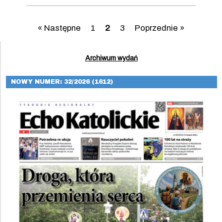
« Następne
1
2
3
Poprzednie »
Archiwum wydań
NOWY NUMER: 32/2026 (1612)