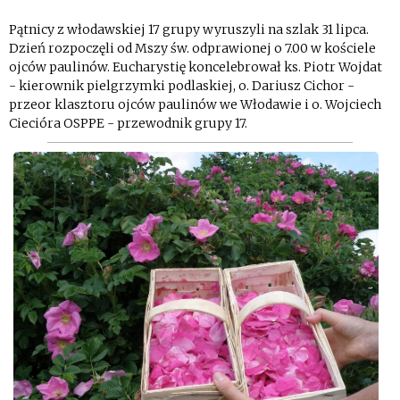
Pątnicy z włodawskiej 17 grupy wyruszyli na szlak 31 lipca.
Dzień rozpoczęli od Mszy św. odprawionej o 7.00 w kościele
ojców paulinów. Eucharystię koncelebrował ks. Piotr Wojdat
- kierownik pielgrzymki podlaskiej, o. Dariusz Cichor -
przeor klasztoru ojców paulinów we Włodawie i o. Wojciech
Ciecióra OSPPE - przewodnik grupy 17.