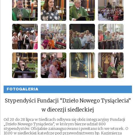
FOTOGALERIA
Stypendyści Fundacji “Dzieło Nowego Tysiąclecia”
w diecezji siedleckiej
Od 20 do 28 lipca w Siedlcach odbywa się obóz integracyjny Fundacji
„Dzieło Nowego Tysiąclecia”, w którym bierze udział 800
stypendystów. Oficjalnie zainaugurowano i powitano ich we wtorek. O
10.00 w siedleckiej katedrze pod przewodnictwem bp. Kazimierza