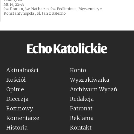
Mt 14, 22-33
św. Roman, św. Nathaeus, św. Fedliminus, Męczennicy z
Konstantynopola , bł. Jan z Salerno
Aktualności
Konto
Kościół
Wyszukiwarka
Opinie
Archiwum Wydań
Diecezja
Redakcja
Rozmowy
Patronat
Komentarze
Reklama
Historia
Kontakt