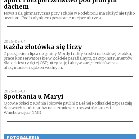
Sport i bezpieczeństwo pod jednym
dachem
Nowa sala gimnastyczna przy szkole w Podebłociu ma służyć nie tylko
uczniom. Pod budynkiem powstanie miejsce ukrycia.
2026-08-04
Każda złotówka się liczy
Z początkiem lipca do gminy Mordy trafiły środki na budowę żłobka,
prace konserwatorskie w kościele parafialnym, zakup instrumentów
dla orkiestry dętej OSP, integrację i aktywizację seniorów iraz
utrzymanie urządzeń wodnych.
2026-08-03
Spotkania u Maryi
Ojcowie oblaci z Kodnia i ojcowie paulini z Leśnej Podlaskiej zapraszają
do swoich sanktuariów na sierpniowe uroczystości ku czci
Wniebowzięcia NMP.
FOTOGALERIA