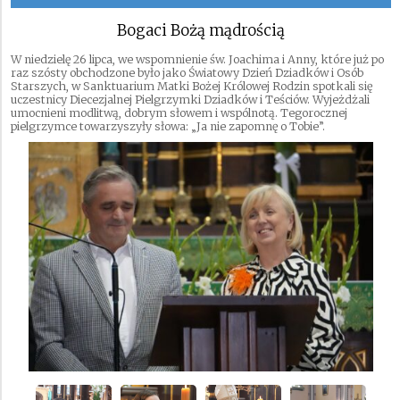
Bogaci Bożą mądrością
W niedzielę 26 lipca, we wspomnienie św. Joachima i Anny, które już po
raz szósty obchodzone było jako Światowy Dzień Dziadków i Osób
Starszych, w Sanktuarium Matki Bożej Królowej Rodzin spotkali się
uczestnicy Diecezjalnej Pielgrzymki Dziadków i Teściów. Wyjeżdżali
umocnieni modlitwą, dobrym słowem i wspólnotą. Tegorocznej
pielgrzymce towarzyszyły słowa: „Ja nie zapomnę o Tobie”.