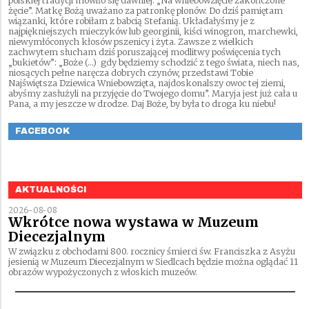
polskiej tradycji mówiło się dawniej: „Na wniebowzięcie zakończone
żęcie”. Matkę Bożą uważano za patronkę plonów. Do dziś pamiętam
wiązanki, które robiłam z babcią Stefanią. Układałyśmy je z
najpiękniejszych mieczyków lub georginii, kiści winogron, marchewki,
niewymłóconych kłosów pszenicy i żyta. Zawsze z wielkich
zachwytem słucham dziś poruszającej modlitwy poświęcenia tych
„bukietów”: „Boże (…) gdy będziemy schodzić z tego świata, niech nas,
niosących pełne naręcza dobrych czynów, przedstawi Tobie
Najświętsza Dziewica Wniebowzięta, najdoskonalszy owoc tej ziemi,
abyśmy zasłużyli na przyjęcie do Twojego domu”. Maryja jest już cała u
Pana, a my jeszcze w drodze. Daj Boże, by była to droga ku niebu!
FACEBOOK
AKTUALNOŚCI
2026-08-08
Wkrótce nowa wystawa w Muzeum
Diecezjalnym
W związku z obchodami 800. rocznicy śmierci św. Franciszka z Asyżu
jesienią w Muzeum Diecezjalnym w Siedlcach będzie można oglądać 11
obrazów wypożyczonych z włoskich muzeów.