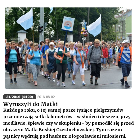
31/2016 (1100)
2016-08-02
Wyruszyli do Matki
Każdego roku, o tej samej porze tysiące pielgrzymów
przemierzają setki kilometrów - w słońcu i deszczu, przy
modlitwie, śpiewie czy w skupieniu - by pomodlić się przed
obrazem Matki Boskiej Częstochowskiej. Tym razem
pątnicy wędrują pod hasłem: Błogosławieni miłosierni.