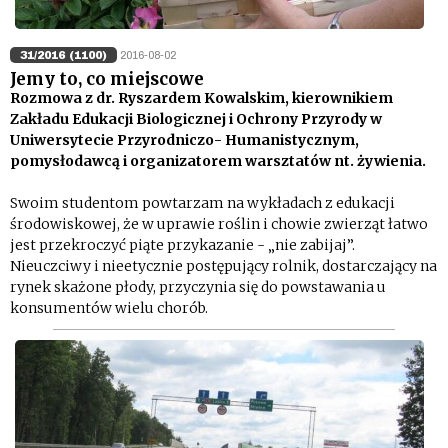
31/2016 (1100)
2016-08-02
Jemy to, co miejscowe
Rozmowa z dr. Ryszardem Kowalskim, kierownikiem
Zakładu Edukacji Biologicznej i Ochrony Przyrody w
Uniwersytecie Przyrodniczo- Humanistycznym,
pomysłodawcą i organizatorem warsztatów nt. żywienia.
Swoim studentom powtarzam na wykładach z edukacji
środowiskowej, że w uprawie roślin i chowie zwierząt łatwo
jest przekroczyć piąte przykazanie - „nie zabijaj”.
Nieuczciwy i nieetycznie postępujący rolnik, dostarczający na
rynek skażone płody, przyczynia się do powstawania u
konsumentów wielu chorób.