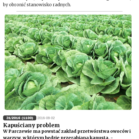
by obronić stanowisko radnych.
31/2016 (1100)
2016-08-02
Kapuściany problem
W Parczewie ma powstać zakład przetwórstwa owoców i
warzyw, w którym będzie przerabiana kapusta. -