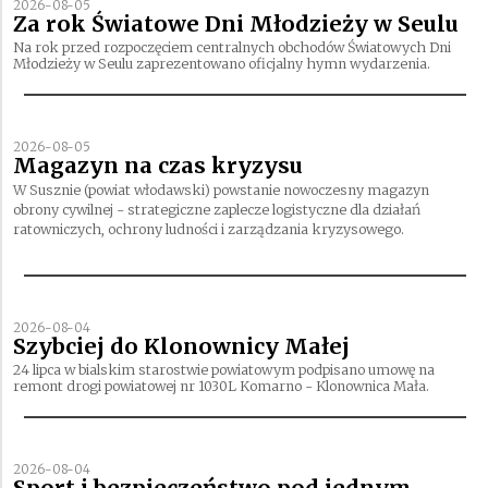
2026-08-05
Za rok Światowe Dni Młodzieży w Seulu
Na rok przed rozpoczęciem centralnych obchodów Światowych Dni
Młodzieży w Seulu zaprezentowano oficjalny hymn wydarzenia.
2026-08-05
Magazyn na czas kryzysu
W Susznie (powiat włodawski) powstanie nowoczesny magazyn
obrony cywilnej - strategiczne zaplecze logistyczne dla działań
ratowniczych, ochrony ludności i zarządzania kryzysowego.
2026-08-04
Szybciej do Klonownicy Małej
24 lipca w bialskim starostwie powiatowym podpisano umowę na
remont drogi powiatowej nr 1030L Komarno - Klonownica Mała.
2026-08-04