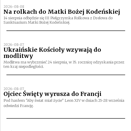
2026-08-08
Na rolkach do Matki Bożej Kodeńskiej
14 sierpnia odbędzie się III Pielgrzymka Rolkowa z Drelowa do
Sanktuarium Matki Bożej Kodeńskiej.
2026-08-07
Ukraińskie Kościoły wzywają do
modlitwy
Modlitwa ma wybrzmieć 24 sierpnia, w 35. rocznicę odzyskania przez
ten kraj niepodległości.
2026-08-07
Ojciec Święty wyrusza do Francji
Pod hasłem "Aby świat miał życie" Leon XIV w dniach 25-28 września
odwiedzi Francję.