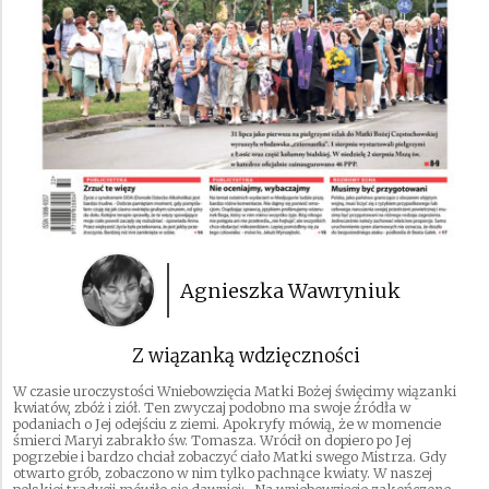
Agnieszka Wawryniuk
Z wiązanką wdzięczności
W czasie uroczystości Wniebowzięcia Matki Bożej święcimy wiązanki
kwiatów, zbóż i ziół. Ten zwyczaj podobno ma swoje źródła w
podaniach o Jej odejściu z ziemi. Apokryfy mówią, że w momencie
śmierci Maryi zabrakło św. Tomasza. Wrócił on dopiero po Jej
pogrzebie i bardzo chciał zobaczyć ciało Matki swego Mistrza. Gdy
otwarto grób, zobaczono w nim tylko pachnące kwiaty. W naszej