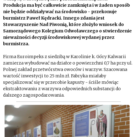
Produkcja ma być całkowicie zamknięta i w żaden sposób
nie będzie oddziaływać na środowisko - przekonuje
burmistrz Paweł Kędracki. Innego zdania jest
Stowarzyszenie Nad Piwonią, które złożyło wniosek do
Samorządowego Kolegium Odwoławczego o stwierdzenie
nieważności decyzji środowiskowej wydanej przez
burmistrza.
Firma Euroimpeks z siedzibą w Karolinie k. Góry Kalwarii
zamierza wybudować na działce o powierzchni 0,7 ha przy ul.
Polnej zakład przetwórstwa owoców i warzyw. Szacowana
wartość inwestycji to 25 mln zł. Fabryka miałaby
specjalizować się w przerobie kapusty - ściśle mówiąc
ekstraktowaniu z warzywa odpowiednich substancji do
dalszego zagospodarowania.